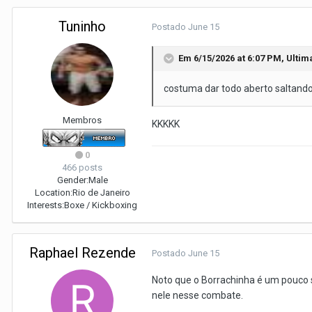
Tuninho
Postado
June 15
Em 6/15/2026 at 6:07 PM,
Ultim
costuma dar todo aberto saltando
Membros
KKKKK
0
466 posts
Gender:
Male
Location:
Rio de Janeiro
Interests:
Boxe / Kickboxing
Raphael Rezende
Postado
June 15
Noto que o Borrachinha é um pouco s
nele nesse combate.