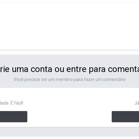
rie uma conta ou entre para coment
Você precisar ser um membro para fazer um comentário
de. É fácil!
Já