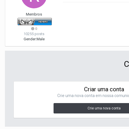
Membros
0
10255 posts
Gender:
Male
C
Criar uma conta
Crie uma nova conta em nossa comunida
Crie uma nova conta