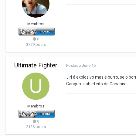
Membros
0
3779 posts
Ultimate Fighter
Postado
June 15
Jiri é explosivo mas é burro, se o 
Canguru sob efeito de Canabis.
Membros
0
2126 posts