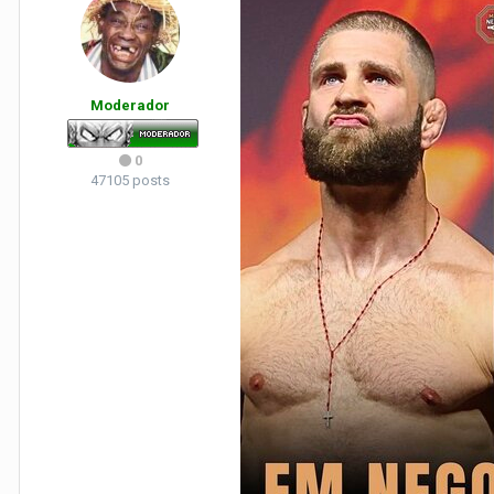
Moderador
0
47105 posts