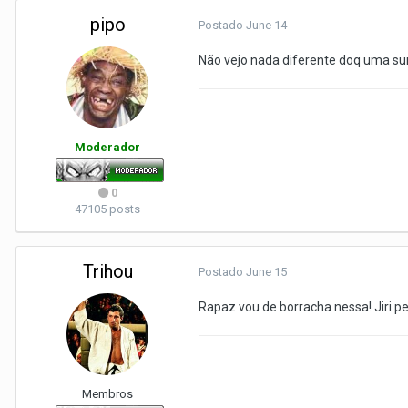
pipo
Postado
June 14
Não vejo nada diferente doq uma s
Moderador
0
47105 posts
Trihou
Postado
June 15
Rapaz vou de borracha nessa! Jiri pe
Membros