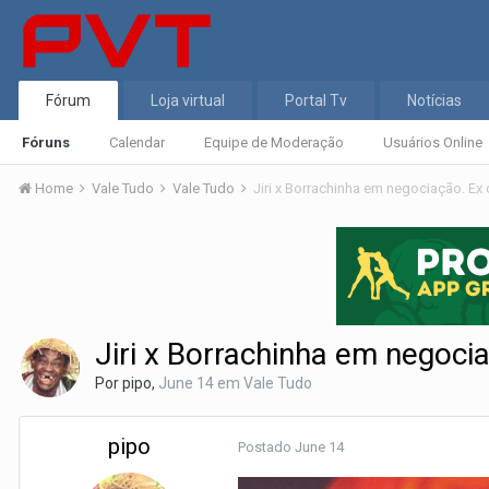
Fórum
Loja virtual
Portal Tv
Notícias
Fóruns
Calendar
Equipe de Moderação
Usuários Online
Home
Vale Tudo
Vale Tudo
Jiri x Borrachinha em negociação. Ex
Jiri x Borrachinha em negoci
Por
pipo
,
June 14
em
Vale Tudo
pipo
Postado
June 14