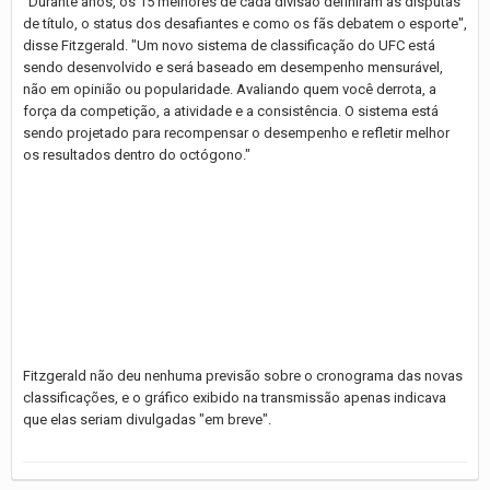
"Durante anos, os 15 melhores de cada divisão definiram as disputas
de título, o status dos desafiantes e como os fãs debatem o esporte",
disse Fitzgerald. "Um novo sistema de classificação do UFC está
sendo desenvolvido e será baseado em desempenho mensurável,
não em opinião ou popularidade. Avaliando quem você derrota, a
força da competição, a atividade e a consistência. O sistema está
sendo projetado para recompensar o desempenho e refletir melhor
os resultados dentro do octógono."
Fitzgerald não deu nenhuma previsão sobre o cronograma das novas
classificações, e o gráfico exibido na transmissão apenas indicava
que elas seriam divulgadas "em breve".