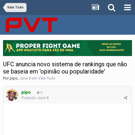
Vale Tudo
UFC anuncia novo sistema de rankings que não
se baseia em 'opinião ou popularidade'
Por
pipo
,
June 8
em
Vale Tudo
pipo
0
Postado
June 8