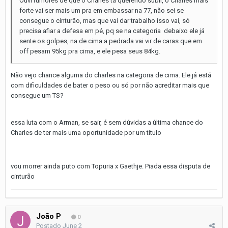
Ouvi rumores de que o Charles tá querendo subir, o Charles mais
forte vai ser mais um pra em embassar na 77, não sei se
consegue o cinturão, mas que vai dar trabalho isso vai, só
precisa afiar a defesa em pé, pq se na categoria debaixo ele já
sente os golpes, na de cima a pedrada vai vir de caras que em
off pesam 95kg pra cima, e ele pesa seus 84kg.
Não vejo chance alguma do charles na categoria de cima. Ele já está
com dificuldades de bater o peso ou só por não acreditar mais que
consegue um TS?
essa luta com o Arman, se sair, é sem dúvidas a última chance do
Charles de ter mais uma oportunidade por um título
vou morrer ainda puto com Topuria x Gaethje. Piada essa disputa de
cinturão
João P
0
Postado
June 2