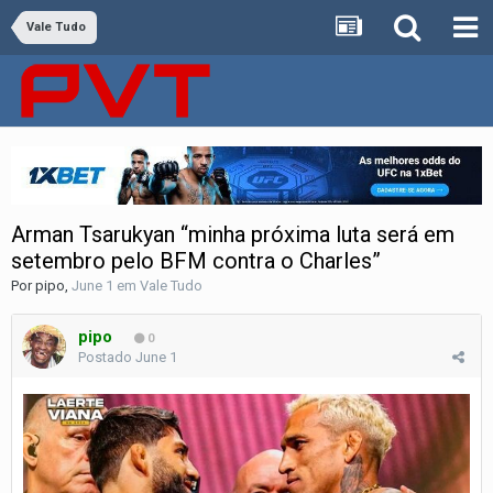
Vale Tudo
Arman Tsarukyan “minha próxima luta será em
setembro pelo BFM contra o Charles”
Por
pipo
,
June 1
em
Vale Tudo
pipo
0
Postado
June 1