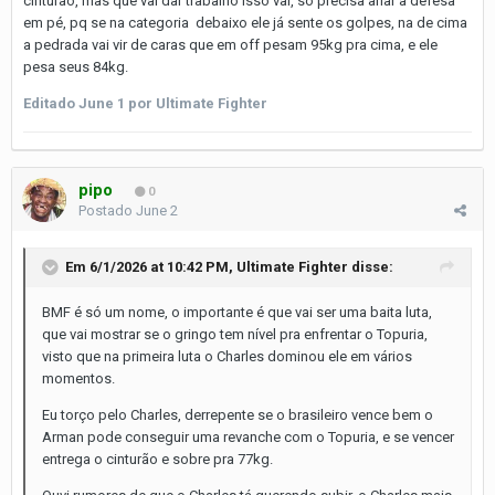
cinturão, mas que vai dar trabalho isso vai, só precisa afiar a defesa
em pé, pq se na categoria debaixo ele já sente os golpes, na de cima
a pedrada vai vir de caras que em off pesam 95kg pra cima, e ele
pesa seus 84kg.
Editado
June 1
por Ultimate Fighter
pipo
0
Postado
June 2
Em 6/1/2026 at 10:42 PM,
Ultimate Fighter
disse:
BMF é só um nome, o importante é que vai ser uma baita luta,
que vai mostrar se o gringo tem nível pra enfrentar o Topuria,
visto que na primeira luta o Charles dominou ele em vários
momentos.
Eu torço pelo Charles, derrepente se o brasileiro vence bem o
Arman pode conseguir uma revanche com o Topuria, e se vencer
entrega o cinturão e sobre pra 77kg.