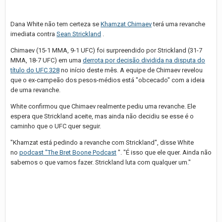
Dana White não tem certeza se
Khamzat Chimaev
terá uma revanche
imediata contra
Sean Strickland
.
Chimaev (15-1 MMA, 9-1 UFC) foi surpreendido por Strickland (31-7
MMA, 18-7 UFC) em uma
derrota por decisão dividida na disputa do
título do UFC 328
no início deste mês. A equipe de Chimaev revelou
que o ex-campeão dos pesos-médios está "obcecado" com a ideia
de uma revanche.
White confirmou que Chimaev realmente pediu uma revanche. Ele
espera que Strickland aceite, mas ainda não decidiu se esse é o
caminho que o UFC quer seguir.
"Khamzat está pedindo a revanche com Strickland", disse White
no
podcast "The Bret Boone Podcast
". "É isso que ele quer. Ainda não
sabemos o que vamos fazer. Strickland luta com qualquer um."