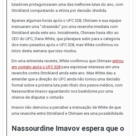
lutadores protagonizaram uma das melhores lutas do ano, com
Strickland conquistando a vitória por decisão dividida.
Apenas algumas horas após o UFC 328, Chimaev e sua equipe
insinuaram uma "obsessão" por uma revanche imediata com
Strickland ainda este ano. Inicialmente, Chimaev havia dito ao
CEO do UFC, Dana White, que planejava subir para a categoria
dos meio-pesados após o UFC 328, mas White confirmou no
início desta semana que isso mudou.
Em uma entrevista recente, White confirmou que Chimaev
entrou
em contato após o UFC 328
para expressar interesse em uma
revanche contra Strickland ainda este ano. Mas White deu a
entender que a direção do UFC ainda não tomou uma decisão
formal sobre a próxima luta pelo título dos pesos-médios, com
Nassourdine Imavov aguardando nos bastidores por uma
chance de disputar o cinturão.
Imavov não demorou a perceber a insinuação de White de que
uma revanche entre Strickland e Chimaev era uma possibilidade.
Nassourdine Imavov espera que o