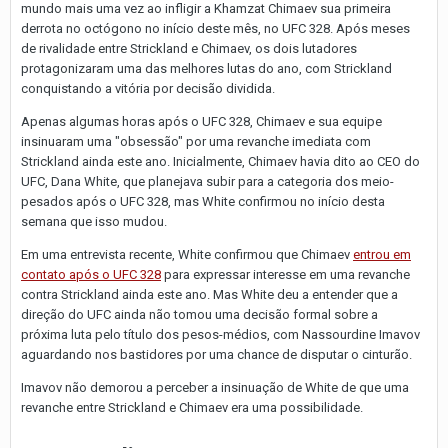
mundo mais uma vez ao infligir a Khamzat Chimaev sua primeira
derrota no octógono no início deste mês, no UFC 328. Após meses
de rivalidade entre Strickland e Chimaev, os dois lutadores
protagonizaram uma das melhores lutas do ano, com Strickland
conquistando a vitória por decisão dividida.
Apenas algumas horas após o UFC 328, Chimaev e sua equipe
insinuaram uma "obsessão" por uma revanche imediata com
Strickland ainda este ano. Inicialmente, Chimaev havia dito ao CEO do
UFC, Dana White, que planejava subir para a categoria dos meio-
pesados após o UFC 328, mas White confirmou no início desta
semana que isso mudou.
Em uma entrevista recente, White confirmou que Chimaev
entrou em
contato após o UFC 328
para expressar interesse em uma revanche
contra Strickland ainda este ano. Mas White deu a entender que a
direção do UFC ainda não tomou uma decisão formal sobre a
próxima luta pelo título dos pesos-médios, com Nassourdine Imavov
aguardando nos bastidores por uma chance de disputar o cinturão.
Imavov não demorou a perceber a insinuação de White de que uma
revanche entre Strickland e Chimaev era uma possibilidade.