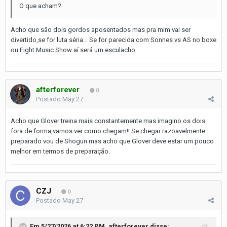
O que acham?
Acho que são dois gordos aposentados mas pra mim vai ser
divertido,se for luta séria... Se for parecida com Sonnes vs AS no boxe
ou Fight Music Show aí será um esculacho
afterforever
0
Postado
May 27
Acho que Glover treina mais constantemente mas imagino os dois
fora de forma,vamos ver como chegam!! Se chegar razoavelmente
preparado vou de Shogun mas acho que Glover deve estar um pouco
melhor em termos de preparação.
CZJ
0
Postado
May 27
Em 5/27/2026 at 6:22 PM,
afterforever
disse: