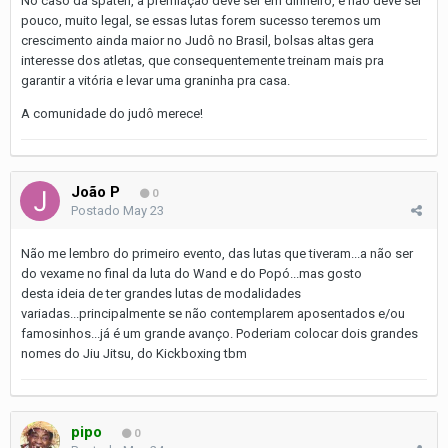
No caso da spaten, a premiação deve ser em dinheiro, e não deve ser
pouco, muito legal, se essas lutas forem sucesso teremos um
crescimento ainda maior no Judô no Brasil, bolsas altas gera
interesse dos atletas, que consequentemente treinam mais pra
garantir a vitória e levar uma graninha pra casa.
A comunidade do judô merece!
João P
0
Postado
May 23
Não me lembro do primeiro evento, das lutas que tiveram...a não ser
do vexame no final da luta do Wand e do Popó...mas gosto
desta ideia de ter grandes lutas de modalidades
variadas...principalmente se não contemplarem aposentados e/ou
famosinhos...já é um grande avanço. Poderiam colocar dois grandes
nomes do Jiu Jitsu, do Kickboxing tbm
pipo
0