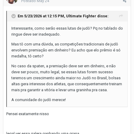
Postado
May 24
Em 5/23/2026 at 12:15 PM,
Ultimate Fighter
disse:
Interessante, como serão essas lutas de judô? Pq no tablado do
ringue deve ser inadequado.
Mas tô com uma dúvida, as competições tradicionais de judô
envolvem premiação em dinheiro? Eu acho que elo prêmio é só
medalha, tô certo?
No caso da spaten, a premiação deve ser em dinheiro, e não
deve ser pouco, muito legal, se essas lutas forem sucesso
teremos um crescimento ainda maior no Judô no Brasil, bolsas
altas gera interesse dos atletas, que consequentemente treinam
mais pra garantir a vitória e levar uma graninha pra casa.
A comunidade do judô merece!
Pensei exatamente nisso
legal ver essa galera ganhando uma grana