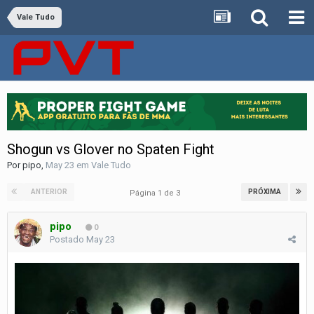
Vale Tudo
Shogun vs Glover no Spaten Fight
Por
pipo
,
May 23
em
Vale Tudo
ANTERIOR
PRÓXIMA
Página 1 de 3
pipo
0
Postado
May 23