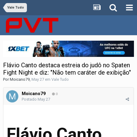
Vale Tudo
Flávio Canto destaca estreia do judô no Spaten
Fight Night e diz: "Não tem caráter de exibição"
Por
Moicano79
,
May 27
em
Vale Tudo
Moicano79
0
Postado
May 27
Flávio Canto