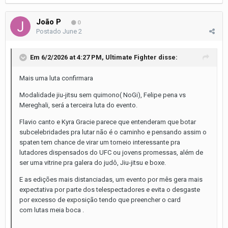
João P
0
Postado
June 2
Em 6/2/2026 at 4:27 PM,
Ultimate Fighter
disse:
Mais uma luta confirmara
Modalidade jiu-jitsu sem quimono( NoGi), Felipe pena vs
Mereghali, será a terceira luta do evento.
Flavio canto e Kyra Gracie parece que entenderam que botar
subcelebridades pra lutar não é o caminho e pensando assim o
spaten tem chance de virar um torneio interessante pra
lutadores dispensados do UFC ou jovens promessas, além de
ser uma vitrine pra galera do judô, Jiu-jitsu e boxe.
E as edições mais distanciadas, um evento por mês gera mais
expectativa por parte dos telespectadores e evita o desgaste
por excesso de exposição tendo que preencher o card
com lutas meia boca .