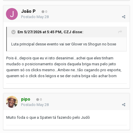
João P
0
Postado
May 28
Em 5/27/2026 at 5:45 PM,
CZJ
disse:
Luta principal desse evento vai ser Glover vs Shogun no boxe
Pois é...depois que eu vi isto desanimei...achei que eles tinham
mudado o posicionamento depois daquela briga mas pelo jeito
querem só os clicks mesmo...Ambev ne...tão cagando pro esporte,
querem só o click dos leigos e se der outra briga vão achar bom
pipo
0
Postado
May 28
Muito foda o que a Spaten tá fazendo pelo Judô