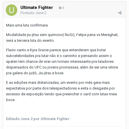
Ultimate Fighter
0
Postado
June 2
Mais uma luta confirmara
Modalidade jiu-jitsu sem quimono( NoGi), Felipe pena vs Mereghali,
será a terceira luta do evento.
Flavio canto e Kyra Gracie parece que entenderam que botar
subcelebridades pra lutar não é o caminho e pensando assim o
spaten tem chance de virar um torneio interessante pra lutadores
dispensados do UFC ou jovens promessas, além de ser uma vitrine
pra galera do judô, Jiu-jitsu e boxe.
E as edições mais distanciadas, um evento por mês gera mais
expectativa por parte dos telespectadores e evita o desgaste por
excesso de exposição tendo que preencher o card com lutas meia
boca .
Editado
June 2
por Ultimate Fighter