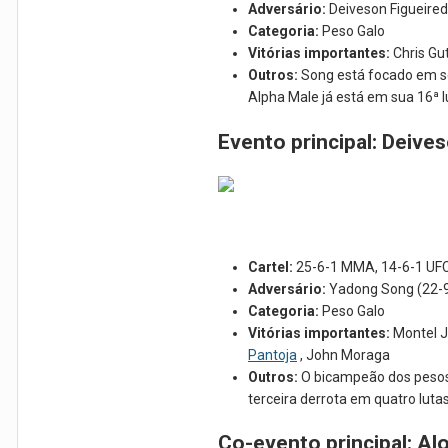
Adversário:
Deiveson Figueire
Categoria:
Peso Galo
Vitórias importantes:
Chris Gu
Outros:
Song está focado em se
Alpha Male já está em sua 16ª l
Evento principal: Deive
Cartel:
25-6-1 MMA, 14-6-1 UF
Adversário:
Yadong Song (22-
Categoria:
Peso Galo
Vitórias importantes:
Montel J
Pantoja
, John Moraga
Outros:
O bicampeão dos pesos-
terceira derrota em quatro lut
Co-evento principal: Al