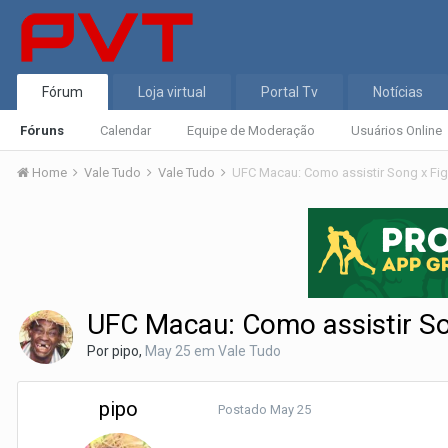
Fórum
Loja virtual
Portal Tv
Notícias
Fóruns
Calendar
Equipe de Moderação
Usuários Online
Home
Vale Tudo
Vale Tudo
UFC Macau: Como assistir Song x Fig
UFC Macau: Como assistir Son
Por
pipo
,
May 25
em
Vale Tudo
pipo
Postado
May 25