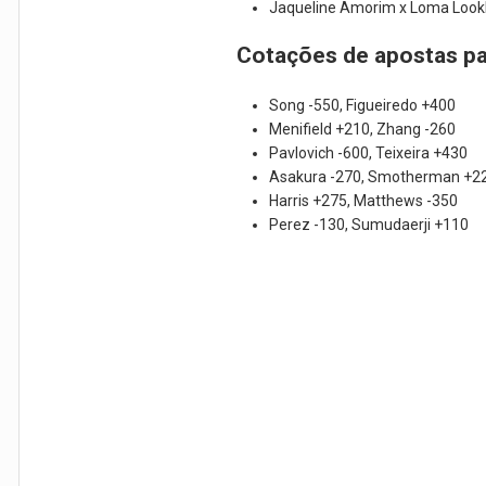
Jaqueline Amorim x Loma Lo
Cotações de apostas pa
Song -550, Figueiredo +400
Menifield +210, Zhang -260
Pavlovich -600, Teixeira +430
Asakura -270, Smotherman +2
Harris +275, Matthews -350
Perez -130, Sumudaerji +110