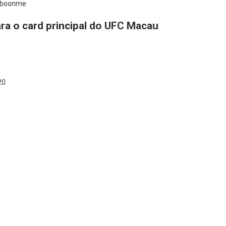
okboonme
ra o card principal do UFC Macau
20