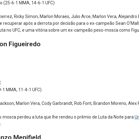
do (25-6-1 MMA, 14-6-1 UFC)
tierrez, Ricky Simon, Marlon Moraes, Julio Arce, Marlon Vera, Alejandro
 recuperar após a derrota por decisão para o ex-campeão Sean O'Mall
uta no UFC, e uma vitória sobre um ex-campeão peso-mosca como Figueir
son Figueiredo
C
9-1 MMA, 11-4-1 UFC)
ackson, Marlon Vera, Cody Garbrandt, Rob Font, Brandon Moreno, Alex P
mosca perdeu a luta que lhe rendeu o prêmio de Luta da Noite para
U
as.
onzo Menifield