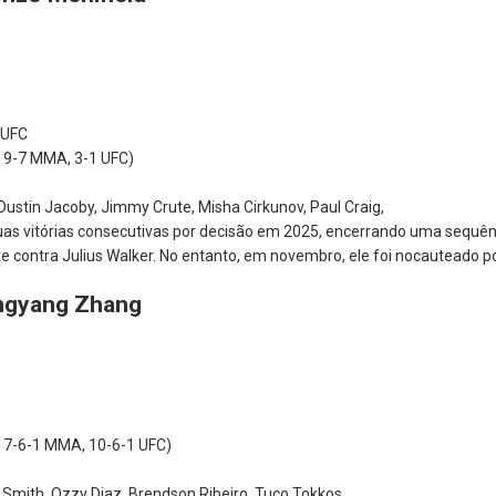
 UFC
19-7 MMA, 3-1 UFC)
Dustin Jacoby, Jimmy Crute, Misha Cirkunov, Paul Craig,
as vitórias consecutivas por decisão em 2025, encerrando uma sequência
e contra Julius Walker. No entanto, em novembro, ele foi nocauteado p
ingyang Zhang
(17-6-1 MMA, 10-6-1 UFC)
Smith, Ozzy Diaz, Brendson Ribeiro, Tuco Tokkos