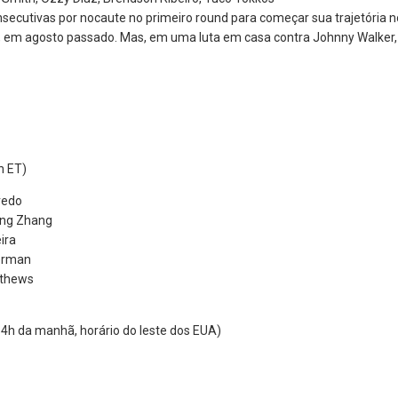
onsecutivas por nocaute no primeiro round para começar sua trajetória
i, em agosto passado. Mas, em uma luta em casa contra Johnny Walker,
h ET)
redo
ang Zhang
ira
erman
tthews
 da manhã, horário do leste dos EUA)