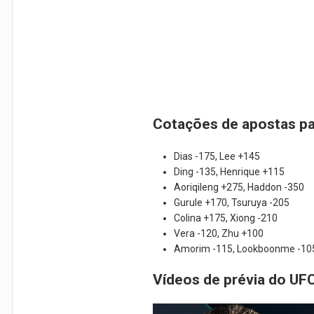
Cotações de apostas pa
Dias -175, Lee +145
Ding -135, Henrique +115
Aoriqileng +275, Haddon -350
Gurule +170, Tsuruya -205
Colina +175, Xiong -210
Vera -120, Zhu +100
Amorim -115, Lookboonme -10
Vídeos de prévia do UF