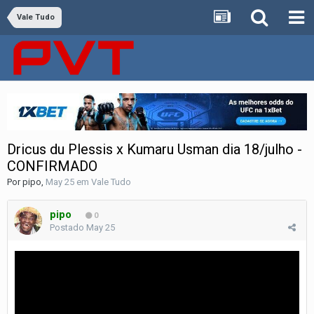
Vale Tudo
Dricus du Plessis x Kumaru Usman dia 18/julho -
CONFIRMADO
Por
pipo
,
May 25
em
Vale Tudo
pipo
0
Postado
May 25