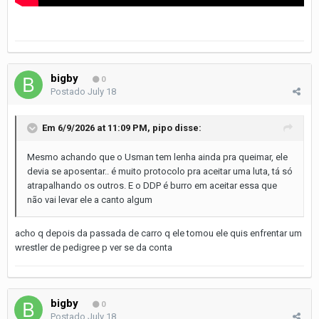
bigby
0
Postado
July 18
Em 6/9/2026 at 11:09 PM,
pipo
disse:
Mesmo achando que o Usman tem lenha ainda pra queimar, ele
devia se aposentar.. é muito protocolo pra aceitar uma luta, tá só
atrapalhando os outros. E o DDP é burro em aceitar essa que
não vai levar ele a canto algum
acho q depois da passada de carro q ele tomou ele quis enfrentar um
wrestler de pedigree p ver se da conta
bigby
0
Postado
July 18