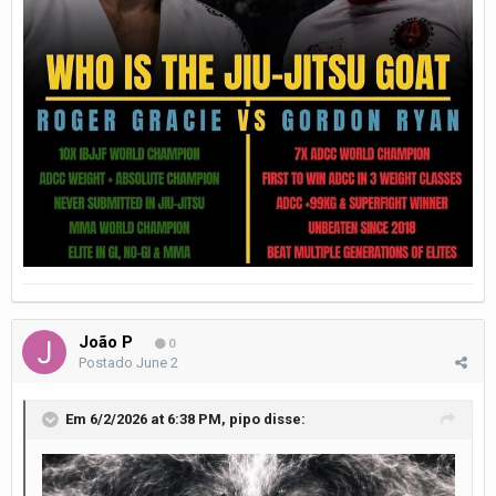
João P
0
Postado
June 2
Em 6/2/2026 at 6:38 PM,
pipo
disse: