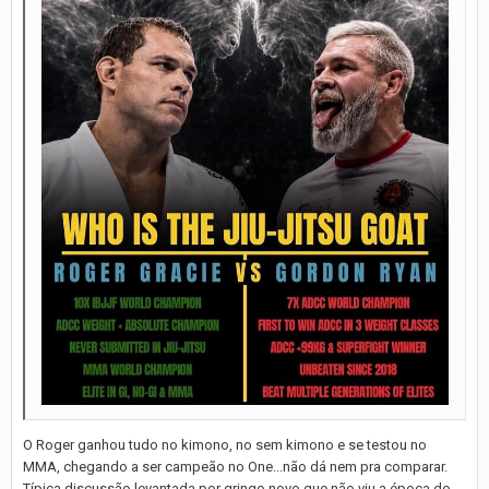
O Roger ganhou tudo no kimono, no sem kimono e se testou no
MMA, chegando a ser campeão no One...não dá nem pra comparar.
Típica discussão levantada por gringo novo que não viu a época do