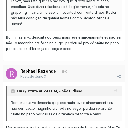
Talvez, mas fato que não me expliquei direito sobre minhas
escolhas. Quis dizer relacionado à, logicamente, história no
grappling, mas além disso, um eventual confronto direto. Royler
não teria condição de ganhar nomes como Ricardo Arona e
Jacaré.
Bom, mas ai vc descarta qq peso mais leve e sinceramente eu não sei
não...o magrinho era foda no auge...perdeu só pro Zé Mário no pano
por causa da diferença de força e peso
Raphael Rezende
0
Postado
June 3
Em 6/3/2026 at 7:41 PM,
João P
disse:
Bom, mas ai vc descarta qq peso mais leve e sinceramente eu
não sei não...o magrinho era foda no auge...perdeu só pro Zé
Mário no pano por causa da diferença de força e peso
Mas é esse o ponto, exatamente... diferença de força e peso. Mas Zé