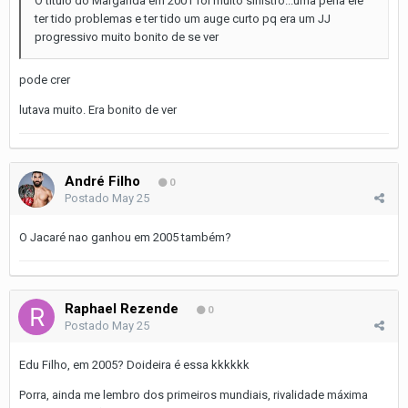
O título do Margarida em 2001 foi muito sinistro...uma pena ele
ter tido problemas e ter tido um auge curto pq era um JJ
progressivo muito bonito de se ver
pode crer
lutava muito. Era bonito de ver
André Filho
0
Postado
May 25
O Jacaré nao ganhou em 2005 também?
Raphael Rezende
0
Postado
May 25
Edu Filho, em 2005? Doideira é essa kkkkkk
Porra, ainda me lembro dos primeiros mundiais, rivalidade máxima