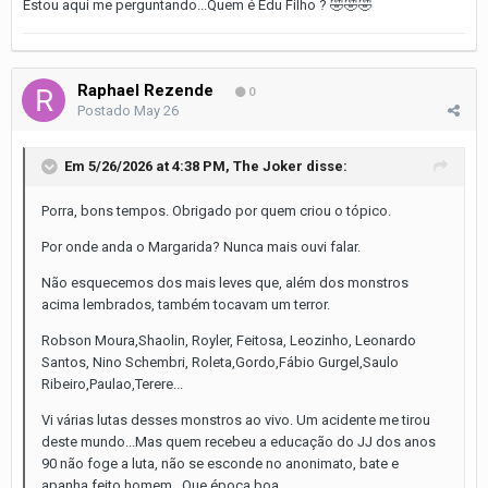
Estou aqui me perguntando...Quem é Edu Filho ?
🤣
🤣
🤣
Raphael Rezende
0
Postado
May 26
Em 5/26/2026 at 4:38 PM,
The Joker
disse:
Porra, bons tempos. Obrigado por quem criou o tópico.
Por onde anda o Margarida? Nunca mais ouvi falar.
Não esquecemos dos mais leves que, além dos monstros
acima lembrados, também tocavam um terror.
Robson Moura,Shaolin, Royler, Feitosa, Leozinho, Leonardo
Santos, Nino Schembri, Roleta,Gordo,Fábio Gurgel,Saulo
Ribeiro,Paulao,Terere...
Vi várias lutas desses monstros ao vivo. Um acidente me tirou
deste mundo...Mas quem recebeu a educação do JJ dos anos
90 não foge a luta, não se esconde no anonimato, bate e
apanha feito homem...Que época boa...