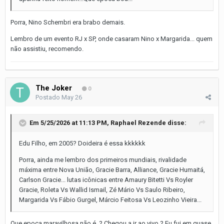
Porra, Nino Schembri era brabo demais.
Lembro de um evento RJ x SP, onde casaram Nino x Margarida... quem
não assistiu, recomendo.
The Joker
0
Postado
May 26
Em 5/25/2026 at 11:13 PM,
Raphael Rezende
disse:
Edu Filho, em 2005? Doideira é essa kkkkkk
Porra, ainda me lembro dos primeiros mundiais, rivalidade
máxima entre Nova União, Gracie Barra, Alliance, Gracie Humaitá,
Carlson Gracie... lutas icônicas entre Amaury Bitetti Vs Royler
Gracie, Roleta Vs Wallid Ismail, Zé Mário Vs Saulo Ribeiro,
Margarida Vs Fábio Gurgel, Márcio Feitosa Vs Leozinho Vieira...
Que epoca maravilhosa não é ? Chegou a ir ao vivo ? Eu fui em quase