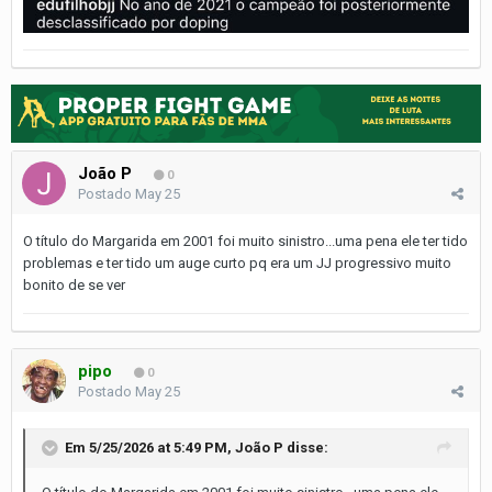
João P
0
Postado
May 25
O título do Margarida em 2001 foi muito sinistro...uma pena ele ter tido
problemas e ter tido um auge curto pq era um JJ progressivo muito
bonito de se ver
pipo
0
Postado
May 25
Em 5/25/2026 at 5:49 PM,
João P
disse: