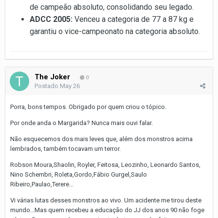
de campeão absoluto, consolidando seu legado.
ADCC 2005:
Venceu a categoria de 77 a 87 kg e
garantiu o vice-campeonato na categoria absoluto.
The Joker
0
Postado
May 26
Porra, bons tempos. Obrigado por quem criou o tópico.
Por onde anda o Margarida? Nunca mais ouvi falar.
Não esquecemos dos mais leves que, além dos monstros acima
lembrados, também tocavam um terror.
Robson Moura,Shaolin, Royler, Feitosa, Leozinho, Leonardo Santos,
Nino Schembri, Roleta,Gordo,Fábio Gurgel,Saulo
Ribeiro,Paulao,Terere...
Vi várias lutas desses monstros ao vivo. Um acidente me tirou deste
mundo...Mas quem recebeu a educação do JJ dos anos 90 não foge