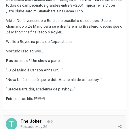
todos os campeonatos grandes entre 97-2001. Tijuca Tenis Clube
, Iate Clube Jardim Guanabara e na Gama Filho...
Viktor Doria vencendo o Roleta no brasileiro de equipes...Saulo
chamando o Zé Mário para se enfrentarem no Brasileiro, depois que o
Zé Mário tinha finalizado o Royler...
Wallid x Royce na praia de Copacabana...
Vivi tudo isso ao vivo...
E as torcidas ? Um show a parte ..
" O Zé Mário é Carlson Ahha urru..."
"Nova União, isso é que te dói...Academia de office boy..."
"Gracie Barra dói, academia de playboy..."
Entre outros hits
🤣
🤣
🤣
The Joker
0
Postado
May 26