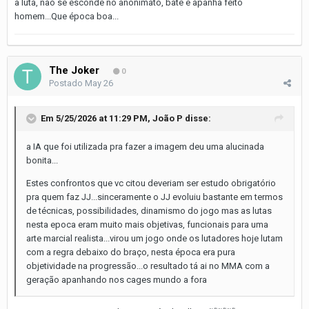
a luta, não se esconde no anonimato, bate e apanha feito
homem...Que época boa...
The Joker
0
Postado
May 26
Em 5/25/2026 at 11:29 PM,
João P
disse:
a IA que foi utilizada pra fazer a imagem deu uma alucinada
bonita...
Estes confrontos que vc citou deveriam ser estudo obrigatório
pra quem faz JJ...sinceramente o JJ evoluiu bastante em termos
de técnicas, possibilidades, dinamismo do jogo mas as lutas
nesta epoca eram muito mais objetivas, funcionais para uma
arte marcial realista...virou um jogo onde os lutadores hoje lutam
com a regra debaixo do braço, nesta época era pura
objetividade na progressão...o resultado tá ai no MMA com a
geração apanhando nos cages mundo a fora