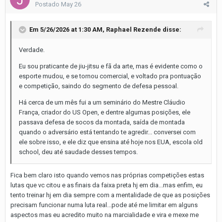
Postado
May 26
Em 5/26/2026 at 1:30 AM,
Raphael Rezende
disse:
Verdade.
Eu sou praticante de jiu-jitsu e fã da arte, mas é evidente como o
esporte mudou, e se tornou comercial, e voltado pra pontuação
e competição, saindo do segmento de defesa pessoal.
Há cerca de um mês fui a um seminário do Mestre Cláudio
França, criador do US Open, e dentre algumas posições, ele
passava defesa de socos da montada, saída de montada
quando o adversário está tentando te agredir... conversei com
ele sobre isso, e ele diz que ensina até hoje nos EUA, escola old
school, deu até saudade desses tempos.
Fica bem claro isto quando vemos nas próprias competições estas
lutas que vc citou e as finais da faixa preta hj em dia...mas enfim, eu
tento treinar hj em dia sempre com a mentalidade de que as posições
precisam funcionar numa luta real...pode até me limitar em alguns
aspectos mas eu acredito muito na marcialidade e vira e mexe me