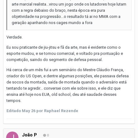
arte marcial realista...virou um jogo onde os lutadores hoje lutam
com a regra debaixo do braço, nesta época era pura
objetividade na progressão...o resultado tá ai no MMA com a
geração apanhando nos cages mundo a fora
Verdade.
Eu sou praticante de jiu-jitsu e fã da arte, mas é evidente como o
esporte mudou, e se tornou comercial, e voltado pra pontuação e
competição, saindo do segmento de defesa pessoal.
Há cerca de um mês fui a um seminário do Mestre Cláudio França,
criador do US Open, e dentre algumas posições, ele passava defesa
de socos da montada, saída de montada quando o adversário está
tentando te agredir... conversei com ele sobre isso, e ele diz que
ensina até hoje nos EUA, old school, deu até saudade desses
tempos.
Editado
May 26
por Raphael Rezende
João P
0