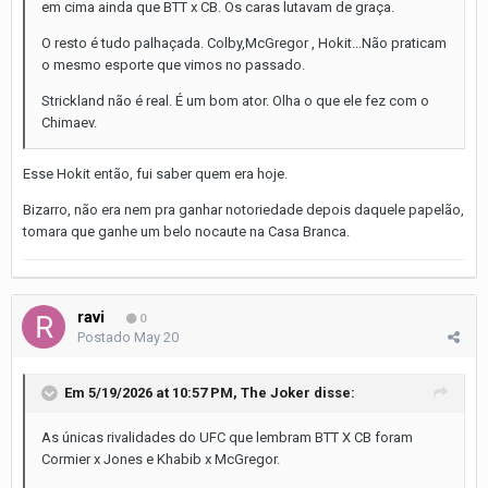
em cima ainda que BTT x CB. Os caras lutavam de graça.
O resto é tudo palhaçada. Colby,McGregor , Hokit...Não praticam
o mesmo esporte que vimos no passado.
Strickland não é real. É um bom ator. Olha o que ele fez com o
Chimaev.
Esse Hokit então, fui saber quem era hoje.
Bizarro, não era nem pra ganhar notoriedade depois daquele papelão,
tomara que ganhe um belo nocaute na Casa Branca.
ravi
0
Postado
May 20
Em 5/19/2026 at 10:57 PM,
The Joker
disse:
As únicas rivalidades do UFC que lembram BTT X CB foram
Cormier x Jones e Khabib x McGregor.