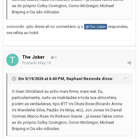
as do próprio Colby Covington, Conor McGregor, Michael
Bisping e Cia são ridículas.
concordo. qdo disse ali no comentário q o
respondeu,
@The Joker
me refiria ao hokit
The Joker
0
Postado
May 19
Em 5/19/2026 at 6:40 PM,
Raphael Rezende
disse:
O Sean Strickland eu acho mais firme, mais real. Eu,
particularmente, curto as rivalidades e toda sua atmosfera,
porém as verdadeiras, tipo BTT Vs Chute Boxe (Ricardo Arona
Vs Wanderlei Silva, Paulão Vs Ninja, etc), Jon Jones Vs Daniel
Cormier, Marco Ruas Vs Rickson Gracie... já essas fakes como
as do próprio Colby Covington, Conor McGregor, Michael
Bisping e Cia são ridículas.