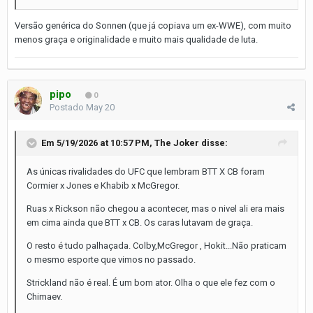
Versão genérica do Sonnen (que já copiava um ex-WWE), com muito
menos graça e originalidade e muito mais qualidade de luta.
pipo
0
Postado
May 20
Em 5/19/2026 at 10:57 PM,
The Joker
disse:
As únicas rivalidades do UFC que lembram BTT X CB foram
Cormier x Jones e Khabib x McGregor.
Ruas x Rickson não chegou a acontecer, mas o nivel ali era mais
em cima ainda que BTT x CB. Os caras lutavam de graça.
O resto é tudo palhaçada. Colby,McGregor , Hokit...Não praticam
o mesmo esporte que vimos no passado.
Strickland não é real. É um bom ator. Olha o que ele fez com o
Chimaev.