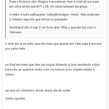
Ruas x Rickson não chegou a acontecer, mas o nivel ali era mais
em cima ainda que BTT x CB. Os caras lutavam de graça.
O resto é tudo palhaçada. Colby,McGregor , Hokit...Não praticam
o mesmo esporte que vimos no passado.
Strickland não é real. É um bom ator. Olha o que ele fez com o
Chimaev.
o strik em si eu acho que ele meio que queria sim falar aqui é era real
por parte dele
no final ele meio que deu um migué dizendo q tava vendendo a luta
para não se queimar muito com os russos la no oriente médio e
russia
vai que um checheno doido ataca ele do nada
minha opinião