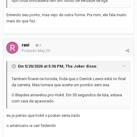
tipo toda brincadeira tem um fundo de verdade se liga
Entendo seu ponto, mas vejo de outra forma. Pra mim, ele fala muito
mais do que faz.
ravi
0
Postado
May 20
Em 5/20/2026 at 5:36 PM,
The Joker
disse:
Tambem ficarei na torcida, foda que o Derrick Lewis está no final
da carreira. Mas tomara que acerte um pombo sem asa.
O Blaydes amarelou pro Hokit. Em 30 segundos de luta, estava
com cara de apavorado.
eu ja penso que hokit x poatan seria irado
o americano ia cair fedendo