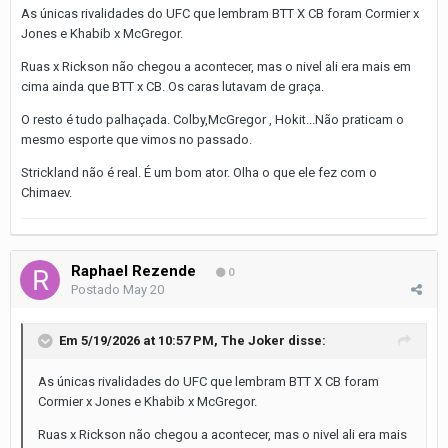
As únicas rivalidades do UFC que lembram BTT X CB foram Cormier x
Jones e Khabib x McGregor.
Ruas x Rickson não chegou a acontecer, mas o nivel ali era mais em
cima ainda que BTT x CB. Os caras lutavam de graça.
O resto é tudo palhaçada. Colby,McGregor , Hokit...Não praticam o
mesmo esporte que vimos no passado.
Strickland não é real. É um bom ator. Olha o que ele fez com o
Chimaev.
Raphael Rezende
0
Postado
May 20
Em 5/19/2026 at 10:57 PM,
The Joker
disse:
As únicas rivalidades do UFC que lembram BTT X CB foram
Cormier x Jones e Khabib x McGregor.
Ruas x Rickson não chegou a acontecer, mas o nivel ali era mais