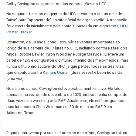
Colby Covington se aposentou das competições do UFC.
Na segunda-feira, os dirigentes do UFC alteraram o status dele de
"ativo" para "aposentado" no site oficial da organização. A transação
foi detectada inicialmente pela conta X, baseada em algoritmos,
UFC
Roster Tracker
.
Covington, de 38 anos, conquistou várias vitórias importantes ao
longo de sua carreira de 17 lutas no UFC, incluindo contra Rafael dos
Anjos, Robbie Lawler, Tyron Woodley e Jorge Masvidal. Ele teve um
cartel de 12-5 e conquistou o cinturão interino dos meio-médios, mas
nunca o título indiscutível do UFC, já que perdeu todas as três lutas
que disputou contra
Kamaru Usman
(duas vezes) e Leon Edwards
(uma vez).
Nos últimos anos, Covington esteve praticamente inativo. Ele lutou
apenas uma vez desde dezembro de 2023, embora tenha competido
duas vezes no wrestling pela RAF. Atualmente, ele está programado
para lutar contra Chris Weidman em 30 de maio no RAF 9 em
Arlington, Texas.
Figura controversa por suas atitudes no microfone, Covington foi um