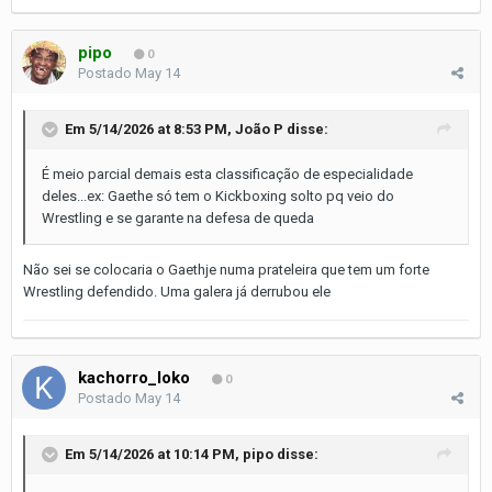
pipo
0
Postado
May 14
Em 5/14/2026 at 8:53 PM,
João P
disse:
É meio parcial demais esta classificação de especialidade
deles...ex: Gaethe só tem o Kickboxing solto pq veio do
Wrestling e se garante na defesa de queda
Não sei se colocaria o Gaethje numa prateleira que tem um forte
Wrestling defendido. Uma galera já derrubou ele
kachorro_loko
0
Postado
May 14
Em 5/14/2026 at 10:14 PM,
pipo
disse: