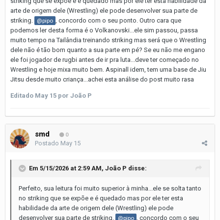
striking que se expõe e é quedado mas por ele ter esta habilidade da
arte de origem dele (Wrestling) ele pode desenvolver sua parte de
striking.
, concordo com o seu ponto. Outro cara que
@pipo
podemos ler desta forma é o Volkanovski...ele sim passou, passa
muito tempo na Tailândia treinando striking mas será que o Wrestling
dele não é tão bom quanto a sua parte em pé? Se eu não me engano
ele foi jogador de rugbi antes de ir pra luta...deve ter começado no
Wrestling e hoje mixa muito bem. Aspinall idem, tem uma base de Jiu
Jitsu desde muito criança...achei esta análise do post muito rasa
Editado
May 15
por João P
smd
0
Postado
May 15
Em 5/15/2026 at 2:59 AM,
João P
disse:
Perfeito, sua leitura foi muito superior à minha...ele se solta tanto
no striking que se expõe e é quedado mas por ele ter esta
habilidade da arte de origem dele (Wrestling) ele pode
desenvolver sua parte de striking.
, concordo com o seu
@pipo