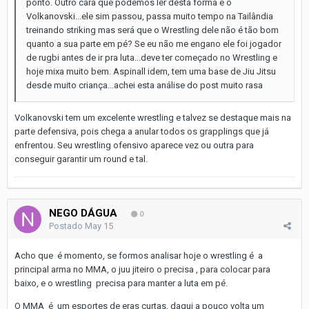
ponto. Outro cara que podemos ler desta forma é o
Volkanovski...ele sim passou, passa muito tempo na Tailândia
treinando striking mas será que o Wrestling dele não é tão bom
quanto a sua parte em pé? Se eu não me engano ele foi jogador
de rugbi antes de ir pra luta...deve ter começado no Wrestling e
hoje mixa muito bem. Aspinall idem, tem uma base de Jiu Jitsu
desde muito criança...achei esta análise do post muito rasa
Volkanovski tem um excelente wrestling e talvez se destaque mais na
parte defensiva, pois chega a anular todos os grapplings que já
enfrentou. Seu wrestling ofensivo aparece vez ou outra para
conseguir garantir um round e tal.
NEGO DÁGUA
0
Postado
May 15
Acho que é momento, se formos analisar hoje o wrestling é a
principal arma no MMA, o juu jiteiro o precisa , para colocar para
baixo, e o wrestling precisa para manter a luta em pé.
O MMA é um esportes de eras curtas, daqui a pouco volta um