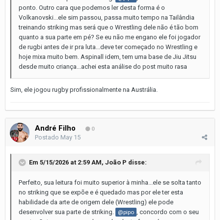
ponto. Outro cara que podemos ler desta forma é o
Volkanovski...ele sim passou, passa muito tempo na Tailândia
treinando striking mas será que o Wrestling dele não é tão bom
quanto a sua parte em pé? Se eu não me engano ele foi jogador
de rugbi antes de ir pra luta...deve ter começado no Wrestling e
hoje mixa muito bem. Aspinall idem, tem uma base de Jiu Jitsu
desde muito criança...achei esta análise do post muito rasa
Sim, ele jogou rugby profissionalmente na Austrália.
André Filho
0
Postado
May 15
Em 5/15/2026 at 2:59 AM,
João P
disse:
Perfeito, sua leitura foi muito superior à minha...ele se solta tanto
no striking que se expõe e é quedado mas por ele ter esta
habilidade da arte de origem dele (Wrestling) ele pode
desenvolver sua parte de striking.
, concordo com o seu
@pipo