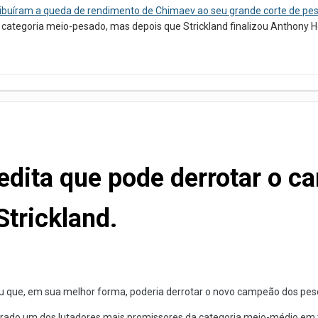
ibuíram a queda de rendimento de Chimaev ao seu grande corte de pe
ategoria meio-pesado, mas depois que Strickland finalizou Anthony Her
credita que pode derrotar o
Strickland.
eriu que, em sua melhor forma, poderia derrotar o novo campeão dos pe
derado um dos lutadores mais promissores da categoria meio-médio em