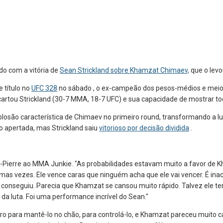
ado com
a vitória de
Sean Strickland sobre
Khamzat Chimaev,
que o lev
título no
UFC 328
no sábado , o ex-campeão dos pesos-médios e meio-
artou Strickland (30-7 MMA, 18-7 UFC) e sua capacidade de mostrar todo
xplosão característica de Chimaev no primeiro round, transformando a l
o apertada, mas Strickland saiu
vitorioso por decisão dividida
.
t-Pierre ao MMA Junkie. "As probabilidades estavam muito a favor de 
umas vezes. Ele vence caras que ninguém acha que ele vai vencer. É ina
 conseguiu. Parecia que Khamzat se cansou muito rápido. Talvez ele te
 da luta. Foi uma performance incrível do Sean."
uro para mantê-lo no chão, para controlá-lo, e Khamzat pareceu muito