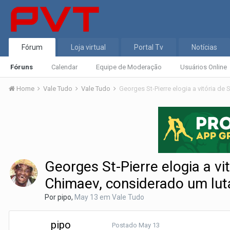
Fórum
Loja virtual
Portal Tv
Notícias
Fóruns
Calendar
Equipe de Moderação
Usuários Online
Home
Vale Tudo
Vale Tudo
Georges St-Pierre elogia a v
Chimaev, considerado um lut
Por
pipo
,
May 13
em
Vale Tudo
pipo
Postado
May 13