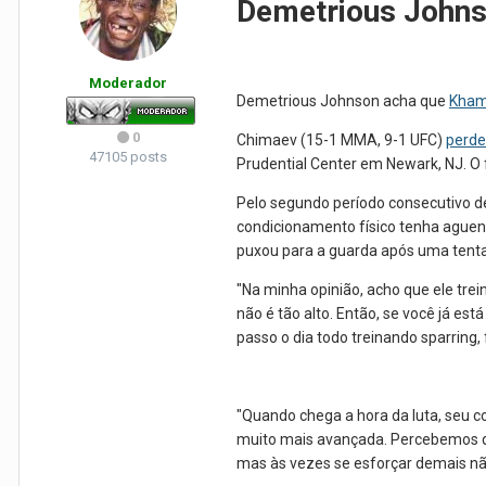
Demetrious Johns
Moderador
Demetrious Johnson acha que
Kham
0
Chimaev (15-1 MMA, 9-1 UFC)
perde
47105 posts
Prudential Center em Newark, NJ. O fa
Pelo segundo período consecutivo d
condicionamento físico tenha aguen
puxou para a guarda após uma tenta
"Na minha opinião, acho que ele tr
não é tão alto. Então, se você já es
passo o dia todo treinando sparring,
"Quando chega a hora da luta, seu c
muito mais avançada. Percebemos qu
mas às vezes se esforçar demais não