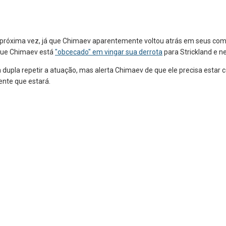
 próxima vez, já que Chimaev aparentemente voltou atrás em seus come
 que Chimaev está
"obcecado" em vingar sua derrota
para Strickland e n
da dupla repetir a atuação, mas alerta Chimaev de que ele precisa esta
ente que estará.