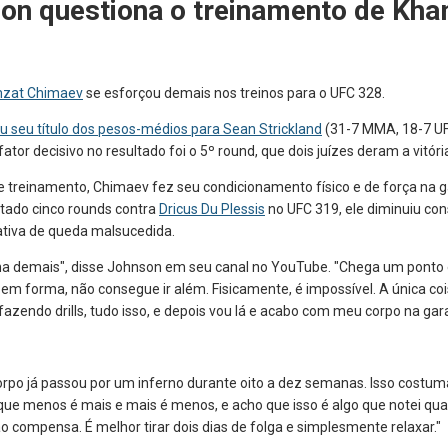
on questiona o treinamento de Kha
zat Chimaev
se esforçou demais nos treinos para o UFC 328.
u seu título dos pesos-médios para Sean Strickland
(31-7 MMA, 18-7 UFC
tor decisivo no resultado foi o 5º round, que dois juízes deram a vitóri
e treinamento, Chimaev fez seu condicionamento físico e de força na
tado cinco rounds contra
Dricus Du Plessis
no UFC 319, ele diminuiu co
tiva de queda malsucedida.
eina demais", disse Johnson em seu canal no YouTube. "Chega um ponto 
tá em forma, não consegue ir além. Fisicamente, é impossível. A única co
 fazendo drills, tudo isso, e depois vou lá e acabo com meu corpo na gara
orpo já passou por um inferno durante oito a dez semanas. Isso costu
e menos é mais e mais é menos, e acho que isso é algo que notei quan
 compensa. É melhor tirar dois dias de folga e simplesmente relaxar."