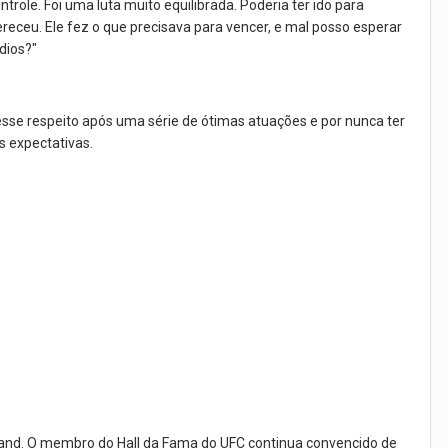
ntrole. Foi uma luta muito equilibrada. Poderia ter ido para
ereceu. Ele fez o que precisava para vencer, e mal posso esperar
dios?"
esse respeito após uma série de ótimas atuações e por nunca ter
s expectativas.
ckland. O membro do Hall da Fama do UFC continua convencido de