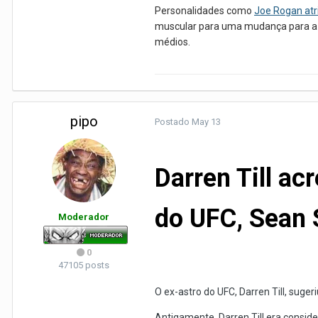
Personalidades como
Joe Rogan atr
muscular para uma mudança para a c
médios.
pipo
Postado
May 13
Darren Till a
do UFC, Sean 
Moderador
0
47105 posts
O ex-astro do UFC, Darren Till, sug
Antigamente, Darren Till era consi