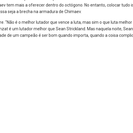
aev tem mais a oferecer dentro do octógono. No entanto, colocar tudo
essa seja a brecha na armadura de Chimaev.
rre. "Não é o melhor lutador que vence a luta, mas sim o que luta melho
amzat é um lutador melhor que Sean Strickland. Mas naquela noite, Sean
ade de um campeão é ser bom quando importa, quando a coisa complica. E