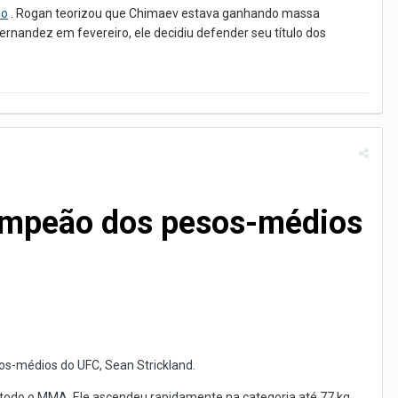
so
. Rogan teorizou que Chimaev estava ganhando massa
nandez em fevereiro, ele decidiu defender seu título dos
 campeão dos pesos-médios
sos-médios do UFC, Sean Strickland.
 todo o MMA. Ele ascendeu rapidamente na categoria até 77 kg