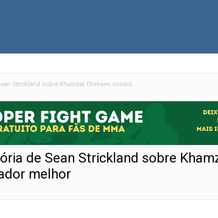
Georges St-Pierre elogia a vitória de Sean Strickland sobre Khamzat Chimaev, considerado um lutador melhor
itória de Sean Strickland sobre Kham
ador melhor