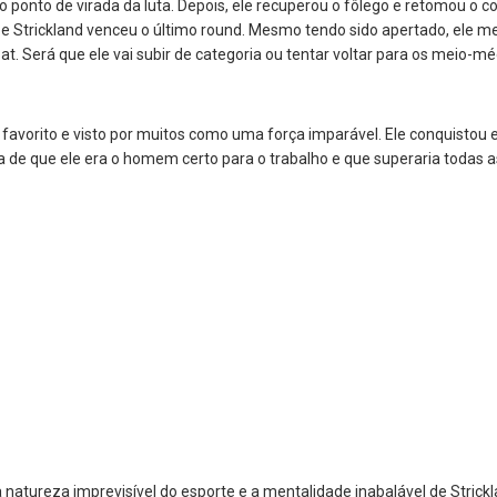
o ponto de virada da luta. Depois, ele recuperou o fôlego e retomou o co
, e Strickland venceu o último round. Mesmo tendo sido apertado, ele m
. Será que ele vai subir de categoria ou tentar voltar para os meio-mé
 favorito e visto por muitos como uma força imparável. Ele conquistou 
a de que ele era o homem certo para o trabalho e que superaria todas a
a natureza imprevisível do esporte e a mentalidade inabalável de Stri