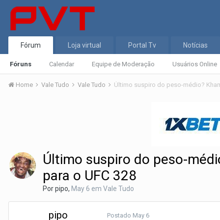
Fórum
Loja virtual
Portal Tv
Notícias
Fóruns
Calendar
Equipe de Moderação
Usuários Online
Home
Vale Tudo
Vale Tudo
Último suspiro do peso-médi
para o UFC 328
Por
pipo
,
May 6
em
Vale Tudo
pipo
Postado
May 6