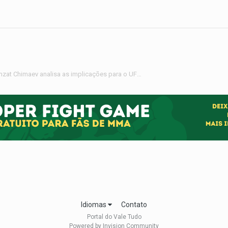
Último suspiro do peso-médio? Khamzat Chimaev analisa as implicações para o UFC 328
Idiomas
Contato
Portal do Vale Tudo
Powered by Invision Community