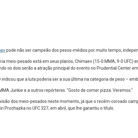
aev
pode não ser campeão dos pesos-médios por muito tempo, indepen
ria meio-pesado está em seus planos, Chimaev (15-0 MMA, 9-0 UFC) e
ndo os dois serão a atração principal do evento no Prudential Center e
 indicou que a luta poderia ser a sua última na categoria de peso – em
MMA Junkie e a outros repórteres. "Gosto de comer pizza. Veremos."
 divisão dos meio-pesados neste momento, já que o recém-coroado cam
iri Prochazka no UFC 327, em abril, que lhe garantiu o título.