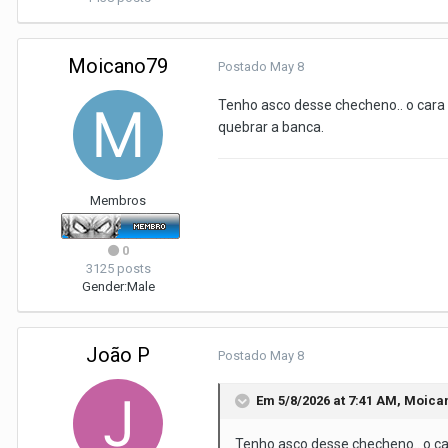
Moicano79
Postado
May 8
Tenho asco desse checheno.. o cara q
quebrar a banca.
Membros
0
3125 posts
Gender:
Male
João P
Postado
May 8
Em 5/8/2026 at 7:41 AM,
Moica
Tenho asco desse checheno.. o car