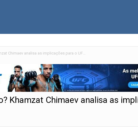
Último suspiro do peso-médio? Khamzat Chimaev analisa as implicações para o UFC 328
o? Khamzat Chimaev analisa as impl