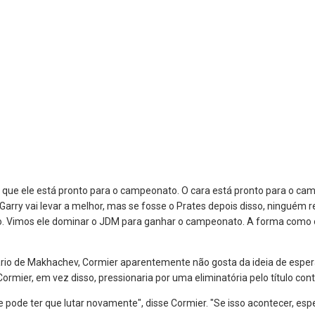
iz que ele está pronto para o campeonato. O cara está pronto para o ca
Garry vai levar a melhor, mas se fosse o Prates depois disso, ninguém r
to. Vimos ele dominar o JDM para ganhar o campeonato. A forma como o
ário de Makhachev, Cormier aparentemente não gosta da ideia de espera
 Cormier, em vez disso, pressionaria por uma eliminatória pelo título cont
le pode ter que lutar novamente", disse Cormier. "Se isso acontecer, es