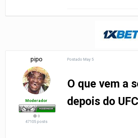
pipo
Postado
May 5
O que vem a s
depois do UFC
Moderador
0
47105 posts