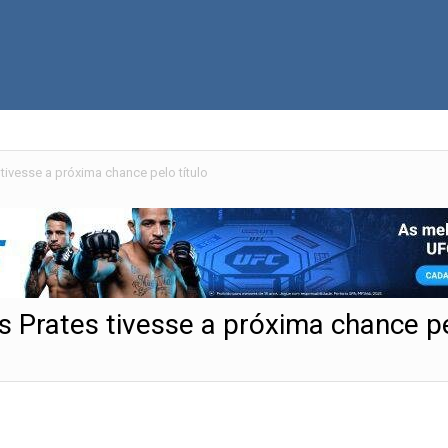
tivesse a próxima chance pelo título
s Prates tivesse a próxima chance pe