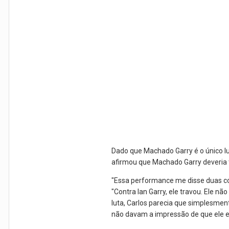
Dado que Machado Garry é o único lu
afirmou que Machado Garry deveria to
"Essa performance me disse duas coi
"Contra Ian Garry, ele travou. Ele n
luta, Carlos parecia que simplesmen
não davam a impressão de que ele es