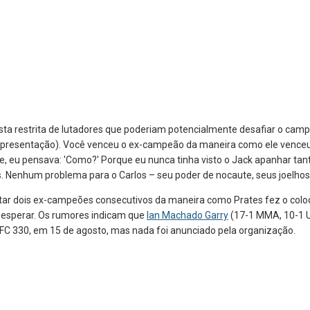
lista restrita de lutadores que poderiam potencialmente desafiar o cam
a apresentação). Você venceu o ex-campeão da maneira como ele venceu
e, eu pensava: 'Como?' Porque eu nunca tinha visto o Jack apanhar tan
es. Nenhum problema para o Carlos – seu poder de nocaute, seus joelhos
otar dois ex-campeões consecutivos da maneira como Prates fez o colo
 esperar. Os rumores indicam que
Ian Machado Garry
(17-1 MMA, 10-1 
FC 330, em 15 de agosto, mas nada foi anunciado pela organização.