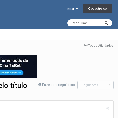
Cadastre-se
Entrar
Todas Atividades
lo título
Entre para seguir isso
Seguidores
0