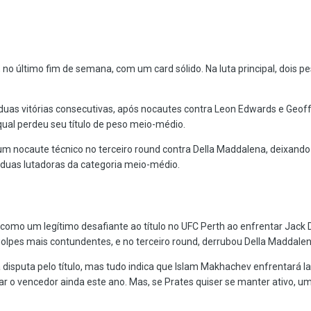
, no último fim de semana, com um card sólido. Na luta principal, dois 
duas vitórias consecutivas, após nocautes contra Leon Edwards e Geoff
ual perdeu seu título de peso meio-médio.
um nocaute técnico no terceiro round contra Della Maddalena, deixando
 duas lutadoras da categoria meio-médio.
como um legítimo desafiante ao título no UFC Perth ao enfrentar Jack D
olpes mais contundentes, e no terceiro round, derrubou Della Maddalen
na disputa pelo título, mas tudo indica que Islam Makhachev enfrentará 
r o vencedor ainda este ano. Mas, se Prates quiser se manter ativo, um