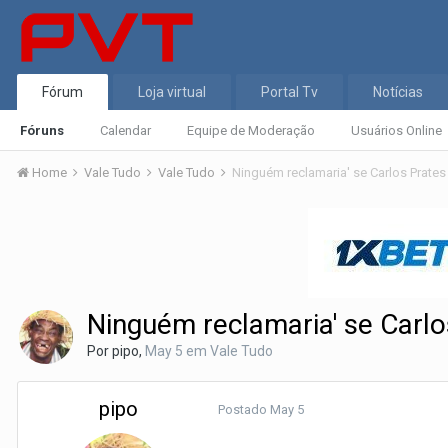
Fórum
Loja virtual
Portal Tv
Notícias
Fóruns
Calendar
Equipe de Moderação
Usuários Online
Home
Vale Tudo
Vale Tudo
Ninguém reclamaria' se Carlos Prates 
Ninguém reclamaria' se Carlo
Por
pipo
,
May 5
em
Vale Tudo
pipo
Postado
May 5