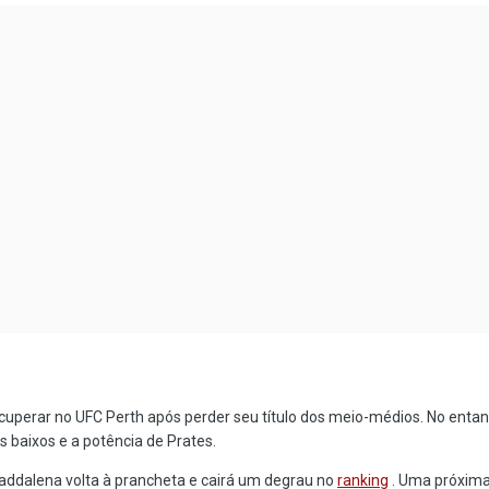
cuperar no UFC Perth após perder seu título dos meio-médios. No enta
 baixos e a potência de Prates.
addalena volta à prancheta e cairá um degrau no
ranking
. Uma próxima