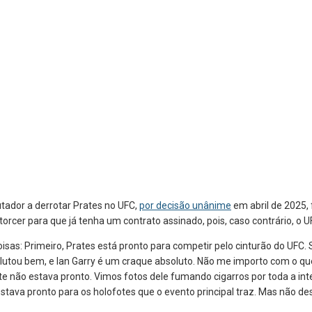
tador a derrotar Prates no UFC,
por decisão unânime
em abril de 2025, 
rcer para que já tenha um contrato assinado, pois, caso contrário, o U
sas: Primeiro, Prates está pronto para competir pelo cinturão do UFC. 
ão lutou bem, e Ian Garry é um craque absoluto. Não me importo com o q
te não estava pronto. Vimos fotos dele fumando cigarros por toda a i
tava pronto para os holofotes que o evento principal traz. Mas não des