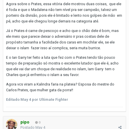
Agora sobre o Prates, essa vitória dele mostrou duas coisas, que ele
é foda e que o Madalena não tem nível pra ser campeão, talvez um
porteiro da divisão, pois ele é limitado e lento nos golpes de mão em
pé, acho que ele chegou longe demais na categoria até.
Já o Prates é carne de pescoço e acho que o chão dele é bom, mas
ele meio que parece deixar o adversário ir pras costas dele de
propósito tamanha a facilidade dos caras em mochilar ele, se ele
deixar o islam fazer isso aí complica, seria muita burrice.
E o Ian Garry ter feito a luta que fez com o Prates tendo tão pouco
tempo de preparação só mostra o excelente lutador que ele é, acho
que ele vai dar um choque de realidade no islam, Iam Garry tem o
Charles que já enfrentou o islam a seu favor.
Agora vcs viram a Kalindra faria na plateia? Esposa do mestre do
Carlos Prates, que mulher gata da porra!!
Editado
May 4
por Ultimate Fighter
pipo
0
Postado
May 4