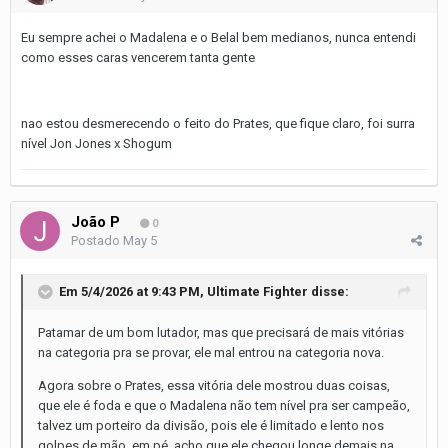
Eu sempre achei o Madalena e o Belal bem medianos, nunca entendi
como esses caras vencerem tanta gente
nao estou desmerecendo o feito do Prates, que fique claro, foi surra
nível Jon Jones x Shogum
João P
0
Postado
May 5
Em 5/4/2026 at 9:43 PM,
Ultimate Fighter
disse:
Patamar de um bom lutador, mas que precisará de mais vitórias
na categoria pra se provar, ele mal entrou na categoria nova.
Agora sobre o Prates, essa vitória dele mostrou duas coisas,
que ele é foda e que o Madalena não tem nível pra ser campeão,
talvez um porteiro da divisão, pois ele é limitado e lento nos
golpes de mão em pé, acho que ele chegou longe demais na