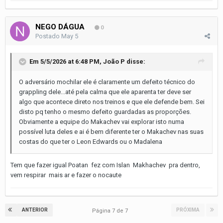
NEGO DÁGUA
0
Postado
May 5
Em 5/5/2026 at 6:48 PM,
João P
disse:
O adversário mochilar ele é claramente um defeito técnico do
grappling dele...até pela calma que ele aparenta ter deve ser
algo que acontece direto nos treinos e que ele defende bem. Sei
disto pq tenho o mesmo defeito guardadas as proporções.
Obviamente a equipe do Makachev vai explorar isto numa
possível luta deles e ai é bem diferente ter o Makachev nas suas
costas do que ter o Leon Edwards ou o Madalena
Tem que fazer igual Poatan fez com Islan Makhachev pra dentro,
vem respirar mais ar e fazer o nocaute
ANTERIOR
PRÓXIMA
Página 7 de 7