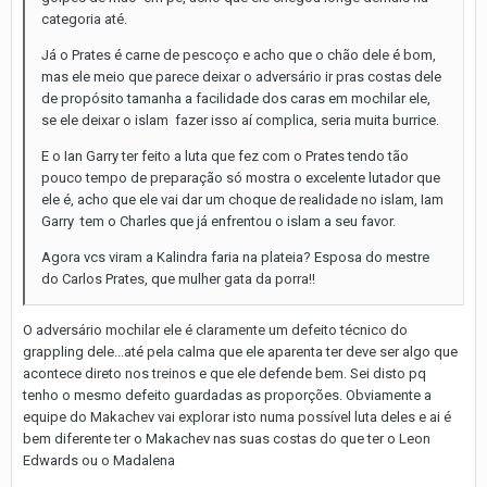
categoria até.
Já o Prates é carne de pescoço e acho que o chão dele é bom,
mas ele meio que parece deixar o adversário ir pras costas dele
de propósito tamanha a facilidade dos caras em mochilar ele,
se ele deixar o islam fazer isso aí complica, seria muita burrice.
E o Ian Garry ter feito a luta que fez com o Prates tendo tão
pouco tempo de preparação só mostra o excelente lutador que
ele é, acho que ele vai dar um choque de realidade no islam, Iam
Garry tem o Charles que já enfrentou o islam a seu favor.
Agora vcs viram a Kalindra faria na plateia? Esposa do mestre
do Carlos Prates, que mulher gata da porra!!
O adversário mochilar ele é claramente um defeito técnico do
grappling dele...até pela calma que ele aparenta ter deve ser algo que
acontece direto nos treinos e que ele defende bem. Sei disto pq
tenho o mesmo defeito guardadas as proporções. Obviamente a
equipe do Makachev vai explorar isto numa possível luta deles e ai é
bem diferente ter o Makachev nas suas costas do que ter o Leon
Edwards ou o Madalena