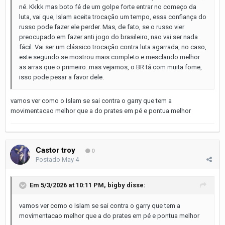
né. Kkkk mas boto fé de um golpe forte entrar no começo da
luta, vai que, Islam aceita trocação um tempo, essa confiança do
russo pode fazer ele perder. Mas, de fato, se o russo vier
preocupado em fazer anti jogo do brasileiro, nao vai ser nada
fácil. Vai ser um clássico trocação contra luta agarrada, no caso,
este segundo se mostrou mais completo e mesclando melhor
as arras que o primeiro..mas vejamos, o BR tá com muita fome,
isso pode pesar a favor dele.
vamos ver como o Islam se sai contra o garry que tem a
movimentacao melhor que a do prates em pé e pontua melhor
Castor troy
0
Postado
May 4
Em 5/3/2026 at 10:11 PM,
bigby
disse:
vamos ver como o Islam se sai contra o garry que tem a
movimentacao melhor que a do prates em pé e pontua melhor