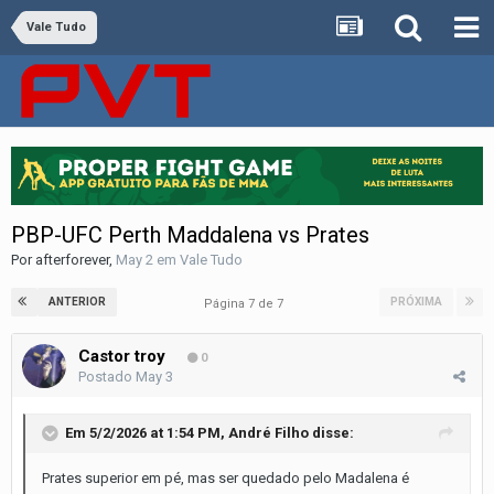
Vale Tudo
PBP-UFC Perth Maddalena vs Prates
Por
afterforever
,
May 2
em
Vale Tudo
ANTERIOR
PRÓXIMA
Página 7 de 7
Castor troy
0
Postado
May 3
Em 5/2/2026 at 1:54 PM,
André Filho
disse:
Prates superior em pé, mas ser quedado pelo Madalena é