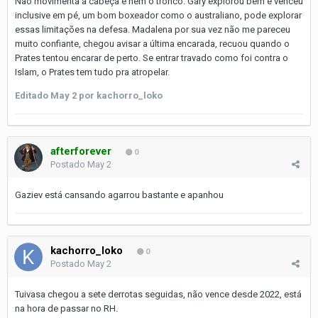
Não movimenta a cabeça e nem o tronco. Gary explorou bem e venceu
inclusive em pé, um bom boxeador como o australiano, pode explorar
essas limitações na defesa. Madalena por sua vez não me pareceu
muito confiante, chegou avisar a última encarada, recuou quando o
Prates tentou encarar de perto. Se entrar travado como foi contra o
Islam, o Prates tem tudo pra atropelar.
Editado
May 2
por kachorro_loko
afterforever
0
Postado
May 2
Gaziev está cansando agarrou bastante e apanhou
kachorro_loko
0
Postado
May 2
Tuivasa chegou a sete derrotas seguidas, não vence desde 2022, está
na hora de passar no RH.