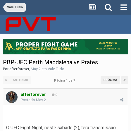
Vale Tudo
PBP-UFC Perth Maddalena vs Prates
Por
afterforever
,
May 2
em
Vale Tudo
ANTERIOR
PRÓXIMA
Página 1 de 7
afterforever
0
Postado
May 2
O UFC Fight Night, neste sábado (2), terá transmissão