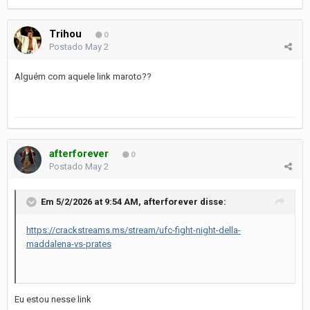
Trihou
0
Postado
May 2
Alguém com aquele link maroto??
afterforever
0
Postado
May 2
Em 5/2/2026 at 9:54 AM,
afterforever
disse:
https://crackstreams.ms/stream/ufc-fight-night-della-
maddalena-vs-prates
Eu estou nesse link