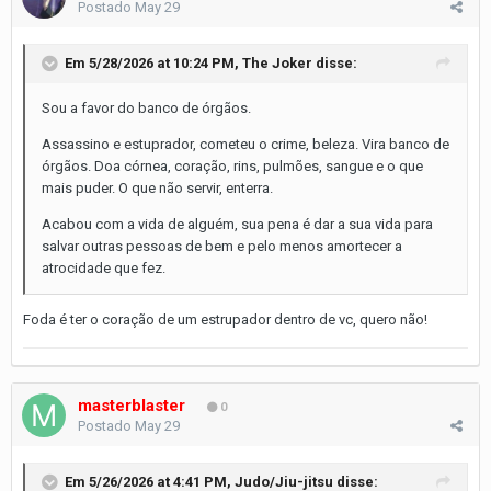
Postado
May 29
Em 5/28/2026 at 10:24 PM,
The Joker
disse:
Sou a favor do banco de órgãos.
Assassino e estuprador, cometeu o crime, beleza. Vira banco de
órgãos. Doa córnea, coração, rins, pulmões, sangue e o que
mais puder. O que não servir, enterra.
Acabou com a vida de alguém, sua pena é dar a sua vida para
salvar outras pessoas de bem e pelo menos amortecer a
atrocidade que fez.
Foda é ter o coração de um estrupador dentro de vc, quero não!
masterblaster
0
Postado
May 29
Em 5/26/2026 at 4:41 PM,
Judo/Jiu-jitsu
disse: