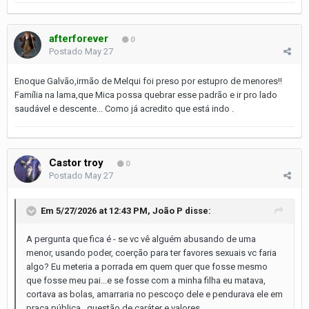
afterforever
0
Postado
May 27
Enoque Galvão,irmão de Melqui foi preso por estupro de menores!!
Família na lama,que Mica possa quebrar esse padrão e ir pro lado
saudável e descente... Como já acredito que está indo .
Castor troy
0
Postado
May 27
Em 5/27/2026 at 12:43 PM,
João P
disse:
A pergunta que fica é - se vc vê alguém abusando de uma
menor, usando poder, coerção para ter favores sexuais vc faria
algo? Eu meteria a porrada em quem quer que fosse mesmo
que fosse meu pai...e se fosse com a minha filha eu matava,
cortava as bolas, amarraria no pescoço dele e pendurava ele em
praça pública...questão de caráter e valores