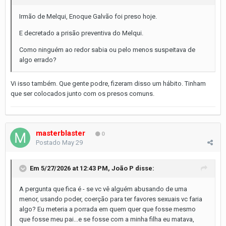
Irmão de Melqui, Enoque Galvão foi preso hoje.
E decretado a prisão preventiva do Melqui.
Como ninguém ao redor sabia ou pelo menos suspeitava de
algo errado?
Vi isso também. Que gente podre, fizeram disso um hábito. Tinham
que ser colocados junto com os presos comuns.
masterblaster
0
Postado
May 29
Em 5/27/2026 at 12:43 PM,
João P
disse:
A pergunta que fica é - se vc vê alguém abusando de uma
menor, usando poder, coerção para ter favores sexuais vc faria
algo? Eu meteria a porrada em quem quer que fosse mesmo
que fosse meu pai...e se fosse com a minha filha eu matava,