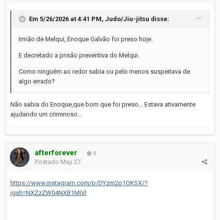
Em 5/26/2026 at 4:41 PM,
Judo/Jiu-jitsu
disse:
Irmão de Melqui, Enoque Galvão foi preso hoje.
E decretado a prisão preventiva do Melqui.
Como ninguém ao redor sabia ou pelo menos suspeitava de
algo errado?
Não sabia do Enoque,que bom que foi preso... Estava ativamente
ajudando um criminoso...
afterforever
0
Postado
May 27
https://www.instagram.com/p/DYzm2p1OKSX/?
igsh=NXZzZW04NXB1MjVl