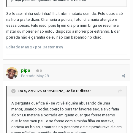
Se fosse minha sobrinha/filha tmbm mataria sem dó. Pelo outros só
na hora pra te dizer: Chamaria a policia, foto, chamaria atenção e
essas coisas. Falo isso, pois hj em dia pra mim briga se resume a
matar ou morrer e não estou disposto a morrer por estranho. E dar
porrada não é garantia de eu não cair babando no chão.
Editado
May 27
por Castor troy
pipo
0
Postado
May 28
Em 5/27/2026 at 12:43 PM,
João P
disse:
A pergunta que fica é - se vc vê alguém abusando de uma
menor, usando poder, coerção para ter favores sexuais vc faria
algo? Eu meteria a porrada em quem quer que fosse mesmo
que fosse meu pai...e se fosse com a minha filha eu matava,
cortava as bolas, amarraria no pescoço dele e pendurava ele em
praça pública...questão de caráter e valores