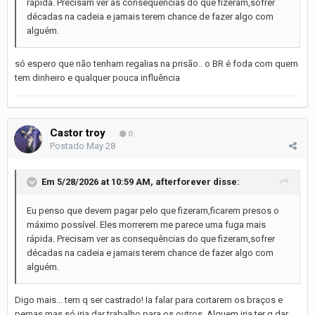
rápida. Precisam ver as consequências do que fizeram,sofrer
décadas na cadeia e jamais terem chance de fazer algo com
alguém.
só espero que não tenham regalias na prisão.. o BR é foda com quem
tem dinheiro e qualquer pouca influência
Castor troy
0
Postado
May 28
Em 5/28/2026 at 10:59 AM,
afterforever
disse:
Eu penso que devem pagar pelo que fizeram,ficarem presos o
máximo possível. Eles morrerem me parece uma fuga mais
rápida. Precisam ver as consequências do que fizeram,sofrer
décadas na cadeia e jamais terem chance de fazer algo com
alguém.
Digo mais... tem q ser castrado! Ia falar para cortarem os braços e
pernas mas só iria dar trabalho para os outros. Alguem iria ter q dar