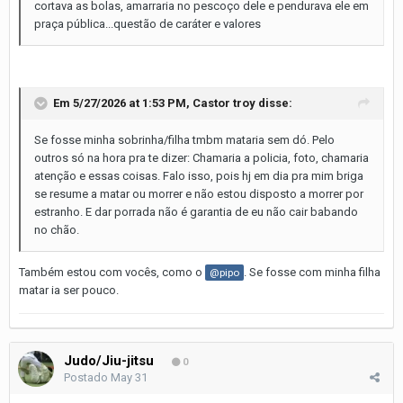
cortava as bolas, amarraria no pescoço dele e pendurava ele em
praça pública...questão de caráter e valores
Em 5/27/2026 at 1:53 PM,
Castor troy
disse:
Se fosse minha sobrinha/filha tmbm mataria sem dó. Pelo
outros só na hora pra te dizer: Chamaria a policia, foto, chamaria
atenção e essas coisas. Falo isso, pois hj em dia pra mim briga
se resume a matar ou morrer e não estou disposto a morrer por
estranho. E dar porrada não é garantia de eu não cair babando
no chão.
Também estou com vocês, como o
. Se fosse com minha filha
@pipo
matar ia ser pouco.
Judo/Jiu-jitsu
0
Postado
May 31