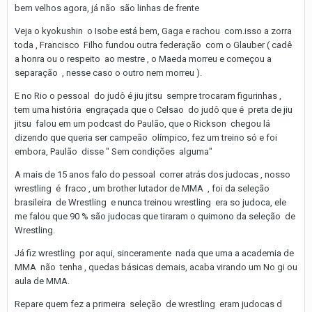
bem velhos agora, já não são linhas de frente
Veja o kyokushin o Isobe está bem, Gaga e rachou com.isso a zorra
toda , Francisco Filho fundou outra federação com o Glauber ( cadê
a honra ou o respeito ao mestre , o Maeda morreu e começou a
separação , nesse caso o outro nem morreu ).
E no Rio o pessoal do judô é jiu jitsu sempre trocaram figurinhas ,
tem uma história engraçada que o Celsao do judô que é preta de jiu
jitsu falou em um podcast do Paulão, que o Rickson chegou lá
dizendo que queria ser campeão olímpico, fez um treino só e foi
embora, Paulão disse " Sem condições alguma"
A mais de 15 anos falo do pessoal correr atrás dos judocas , nosso
wrestling é fraco , um brother lutador de MMA , foi da seleção
brasileira de Wrestling e nunca treinou wrestling era so judoca, ele
me falou que 90 % são judocas que tiraram o quimono da seleção de
Wrestling.
Já fiz wrestling por aqui, sinceramente nada que uma a academia de
MMA não tenha , quedas básicas demais, acaba virando um No gi ou
aula de MMA.
Repare quem fez a primeira seleção de wrestling eram judocas d