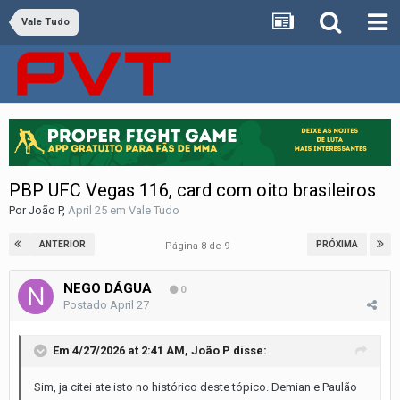
Vale Tudo
PBP UFC Vegas 116, card com oito brasileiros
Por
João P
,
April 25
em
Vale Tudo
ANTERIOR
PRÓXIMA
Página 8 de 9
NEGO DÁGUA
0
Postado
April 27
Em 4/27/2026 at 2:41 AM,
João P
disse:
Sim, ja citei ate isto no histórico deste tópico. Demian e Paulão