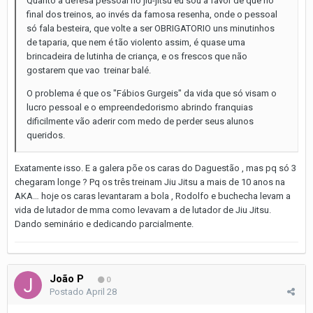
Quanto a defesa pessoal no jiu-jitsu eu sou a favor de que no
final dos treinos, ao invés da famosa resenha, onde o pessoal
só fala besteira, que volte a ser OBRIGATORIO uns minutinhos
de taparia, que nem é tão violento assim, é quase uma
brincadeira de lutinha de criança, e os frescos que não
gostarem que vao treinar balé.
O problema é que os "Fábios Gurgeis" da vida que só visam o
lucro pessoal e o empreendedorismo abrindo franquias
dificilmente vão aderir com medo de perder seus alunos
queridos.
Exatamente isso. E a galera põe os caras do Daguestão , mas pq só 3
chegaram longe ? Pq os três treinam Jiu Jitsu a mais de 10 anos na
AKA… hoje os caras levantaram a bola , Rodolfo e buchecha levam a
vida de lutador de mma como levavam a de lutador de Jiu Jitsu.
Dando seminário e dedicando parcialmente.
João P
0
Postado
April 28