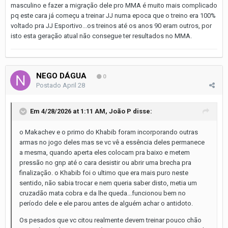
masculino e fazer a migração dele pro MMA é muito mais complicado
pq este cara já começu a treinar JJ numa epoca que o treino era 100%
voltado pra JJ Esportivo...os treinos até os anos 90 eram outros, por
isto esta geração atual não consegue ter resultados no MMA.
NEGO DÁGUA
0
Postado
April 28
Em 4/28/2026 at 1:11 AM,
João P
disse:
o Makachev e o primo do Khabib foram incorporando outras
armas no jogo deles mas se vc vê a essência deles permanece
a mesma, quando aperta eles colocam pra baixo e metem
pressão no gnp até o cara desistir ou abrir uma brecha pra
finalização. o Khabib foi o ultimo que era mais puro neste
sentido, não sabia trocar e nem queria saber disto, metia um
cruzadão mata cobra e da lhe queda...funcionou bem no
período dele e ele parou antes de alguém achar o antidoto.
Os pesados que vc citou realmente devem treinar pouco chão