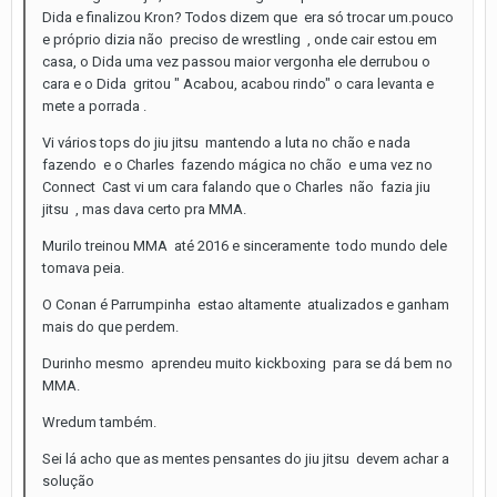
Dida e finalizou Kron? Todos dizem que era só trocar um.pouco
e próprio dizia não preciso de wrestling , onde cair estou em
casa, o Dida uma vez passou maior vergonha ele derrubou o
cara e o Dida gritou " Acabou, acabou rindo" o cara levanta e
mete a porrada .
Vi vários tops do jiu jitsu mantendo a luta no chão e nada
fazendo e o Charles fazendo mágica no chão e uma vez no
Connect Cast vi um cara falando que o Charles não fazia jiu
jitsu , mas dava certo pra MMA.
Murilo treinou MMA até 2016 e sinceramente todo mundo dele
tomava peia.
O Conan é Parrumpinha estao altamente atualizados e ganham
mais do que perdem.
Durinho mesmo aprendeu muito kickboxing para se dá bem no
MMA.
Wredum também.
Sei lá acho que as mentes pensantes do jiu jitsu devem achar a
solução