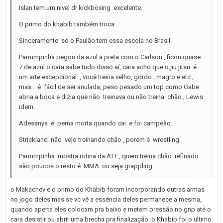
Islan tem.um.nivel dr kickboxing excelente.
O primo do khabib também troca .
Sinceramente só o Paulão tem essa escola no Brasil.
Parrumpinha pegou da azul a preta com o Carlson , ficou quase
7 de azul o cara sabe tudo disso aí, cara acho que o jiu jitsu é
um arte excepcional , você treina velho, gordo , magro e etc ,
mas... é fácil de ser anulada, peso pesado um top como Gabe
abria a boca e dizia que não treinava ou não treina chão., Lewis
idem.
Adesanya é perna morta quando cai e foi campeão.
Strickland não vejo treinando chão , porém é wrestling.
Parrumpinha mostra rotina da ATT , quem treina chão refinado
são poucos o resto é MMA ou seja grappling.
o Makachev e o primo do Khabib foram incorporando outras armas
no jogo deles mas se vc vê a essência deles permanece a mesma,
quando aperta eles colocam pra baixo e metem pressão no gnp até o
cara desistir ou abrir uma brecha pra finalização. o Khabib foi o ultimo