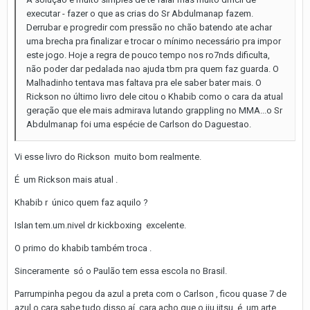
executar - fazer o que as crias do Sr Abdulmanap fazem.
Derrubar e progredir com pressão no chão batendo ate achar
uma brecha pra finalizar e trocar o mínimo necessário pra impor
este jogo. Hoje a regra de pouco tempo nos ro7nds dificulta,
não poder dar pedalada nao ajuda tbm pra quem faz guarda. O
Malhadinho tentava mas faltava pra ele saber bater mais. O
Rickson no último livro dele citou o Khabib como o cara da atual
geração que ele mais admirava lutando grappling no MMA...o Sr
Abdulmanap foi uma espécie de Carlson do Daguestao.
Vi esse livro do Rickson muito bom realmente.
É um Rickson mais atual .
Khabib r único quem faz aquilo ?
Islan tem.um.nivel dr kickboxing excelente.
O primo do khabib também troca .
Sinceramente só o Paulão tem essa escola no Brasil.
Parrumpinha pegou da azul a preta com o Carlson , ficou quase 7 de
azul o cara sabe tudo disso aí, cara acho que o jiu jitsu é um arte