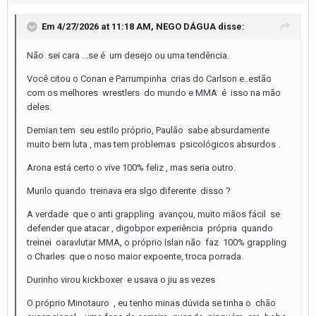
Em 4/27/2026 at 11:18 AM,
NEGO DÁGUA
disse:
Não sei cara ...se é um desejo ou uma tendência.
Você citou o Conan e Parrumpinha crias do Carlson e..estão
com os melhores wrestlers do mundo e MMA é isso na mão
deles.
Demian tem seu estilo próprio, Paulão sabe absurdamente
muito bem luta , mas tem problemas psicológicos absurdos .
Arona está certo o vive 100% feliz , mas seria outro.
Murilo quando treinava era slgo diferente disso ?
A verdade que o anti grappling avançou, muito mãos fácil se
defender que atacar , digobpor experiência própria quando
treinei oaravlutar MMA, o próprio Islan não faz 100% grappling
o Charles que o noso maior expoente, troca porrada.
Durinho virou kickboxer e usava o jiu as vezes
O próprio Minotauro , eu tenho minas dúvida se tinha o chão