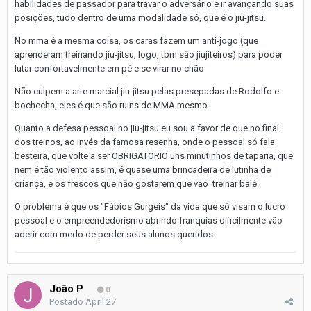
habilidades de passador para travar o adversário e ir avançando suas
posições, tudo dentro de uma modalidade só, que é o jiu-jitsu.
No mma é a mesma coisa, os caras fazem um anti-jogo (que
aprenderam treinando jiu-jitsu, logo, tbm são jiujiteiros) para poder
lutar confortavelmente em pé e se virar no chão
Não culpem a arte marcial jiu-jitsu pelas presepadas de Rodolfo e
bochecha, eles é que são ruins de MMA mesmo.
Quanto a defesa pessoal no jiu-jitsu eu sou a favor de que no final
dos treinos, ao invés da famosa resenha, onde o pessoal só fala
besteira, que volte a ser OBRIGATORIO uns minutinhos de taparia, que
nem é tão violento assim, é quase uma brincadeira de lutinha de
criança, e os frescos que não gostarem que vao treinar balé.
O problema é que os "Fábios Gurgeis" da vida que só visam o lucro
pessoal e o empreendedorismo abrindo franquias dificilmente vão
aderir com medo de perder seus alunos queridos.
João P
0
Postado
April 27