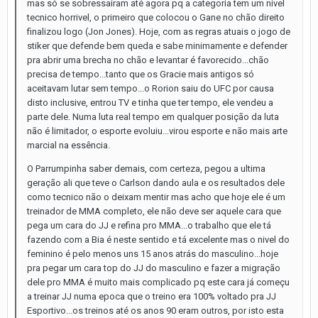
mas só se sobressairam até agora pq a categoria tem um nivel
tecnico horrivel, o primeiro que colocou o Gane no chão direito
finalizou logo (Jon Jones). Hoje, com as regras atuais o jogo de
stiker que defende bem queda e sabe minimamente e defender
pra abrir uma brecha no chão e levantar é favorecido...chão
precisa de tempo...tanto que os Gracie mais antigos só
aceitavam lutar sem tempo...o Rorion saiu do UFC por causa
disto inclusive, entrou TV e tinha que ter tempo, ele vendeu a
parte dele. Numa luta real tempo em qualquer posição da luta
não é limitador, o esporte evoluiu...virou esporte e não mais arte
marcial na essência.
O Parrumpinha saber demais, com certeza, pegou a ultima
geração ali que teve o Carlson dando aula e os resultados dele
como tecnico não o deixam mentir mas acho que hoje ele é um
treinador de MMA completo, ele não deve ser aquele cara que
pega um cara do JJ e refina pro MMA...o trabalho que ele tá
fazendo com a Bia é neste sentido e tá excelente mas o nivel do
feminino é pelo menos uns 15 anos atrás do masculino...hoje
pra pegar um cara top do JJ do masculino e fazer a migração
dele pro MMA é muito mais complicado pq este cara já começu
a treinar JJ numa epoca que o treino era 100% voltado pra JJ
Esportivo...os treinos até os anos 90 eram outros, por isto esta