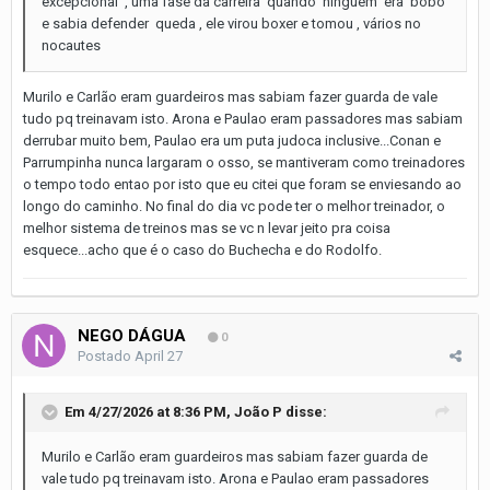
excepcional , uma fase da carreira quando ninguém era bobo
e sabia defender queda , ele virou boxer e tomou , vários no
nocautes
Murilo e Carlão eram guardeiros mas sabiam fazer guarda de vale
tudo pq treinavam isto. Arona e Paulao eram passadores mas sabiam
derrubar muito bem, Paulao era um puta judoca inclusive...Conan e
Parrumpinha nunca largaram o osso, se mantiveram como treinadores
o tempo todo entao por isto que eu citei que foram se enviesando ao
longo do caminho. No final do dia vc pode ter o melhor treinador, o
melhor sistema de treinos mas se vc n levar jeito pra coisa
esquece...acho que é o caso do Buchecha e do Rodolfo.
NEGO DÁGUA
0
Postado
April 27
Em 4/27/2026 at 8:36 PM,
João P
disse:
Murilo e Carlão eram guardeiros mas sabiam fazer guarda de
vale tudo pq treinavam isto. Arona e Paulao eram passadores