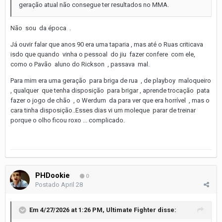
geração atual não consegue ter resultados no MMA.
Não sou da época .
Já ouvir falar que anos 90 era uma taparia , mas até o Ruas criticava
isdo que quando vinha o pessoal do jiu fazer confere com ele,
como o Pavão aluno do Rickson , passava mal.
Para mim era uma geração para briga de rua , de playboy maloqueiro
, qualquer que tenha disposição para brigar , aprende trocação pata
fazer o jogo de chão , o Werdum da para ver que era horrível , mas o
cara tinha disposição..Esses dias vi um moleque parar de treinar
porque o olho ficou roxo ... complicado.
PHDookie
0
Postado
April 28
Em 4/27/2026 at 1:26 PM,
Ultimate Fighter
disse: