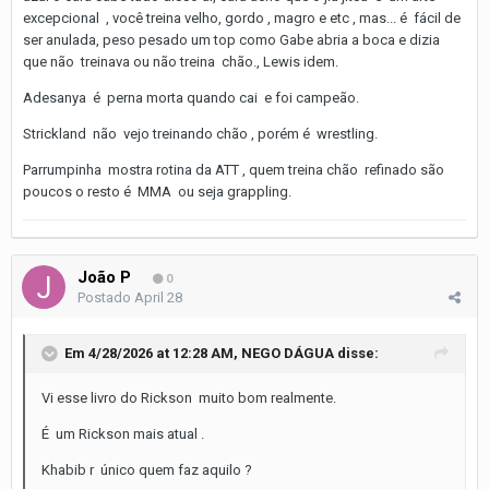
excepcional , você treina velho, gordo , magro e etc , mas... é fácil de
ser anulada, peso pesado um top como Gabe abria a boca e dizia
que não treinava ou não treina chão., Lewis idem.
Adesanya é perna morta quando cai e foi campeão.
Strickland não vejo treinando chão , porém é wrestling.
Parrumpinha mostra rotina da ATT , quem treina chão refinado são
poucos o resto é MMA ou seja grappling.
João P
0
Postado
April 28
Em 4/28/2026 at 12:28 AM,
NEGO DÁGUA
disse:
Vi esse livro do Rickson muito bom realmente.
É um Rickson mais atual .
Khabib r único quem faz aquilo ?