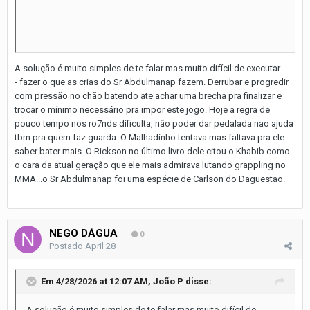
A solução é muito simples de te falar mas muito difícil de executar
- fazer o que as crias do Sr Abdulmanap fazem. Derrubar e progredir
com pressão no chão batendo ate achar uma brecha pra finalizar e
trocar o mínimo necessário pra impor este jogo. Hoje a regra de
pouco tempo nos ro7nds dificulta, não poder dar pedalada nao ajuda
tbm pra quem faz guarda. O Malhadinho tentava mas faltava pra ele
saber bater mais. O Rickson no último livro dele citou o Khabib como
o cara da atual geração que ele mais admirava lutando grappling no
MMA...o Sr Abdulmanap foi uma espécie de Carlson do Daguestao.
NEGO DÁGUA
0
Postado
April 28
Em 4/28/2026 at 12:07 AM,
João P
disse:
A solução é muito simples de te falar mas muito difícil de