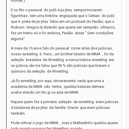
morreu ).
E no Rio o pessoal do judô é jiu jitsu sempre trocaram
figurinhas , tem uma história engraçada que o Celsao do judô
que é preta de jiu jitsu falou em um podcast do Paulão, que o
Rickson chegou lá dizendo que queria ser campeão olímpico,
fez um treino só e foi embora, Paulão disse " Sem condições
alguma"
A mais de 15 anos falo do pessoal correr atrás dos judocas ,
nosso wrestling é fraco , um brother lutador de MMA , foi da
seleção brasileira de Wrestling e nunca treinou wrestling era
so judoca, ele me falou que 90 % são judocas que tiraram o
quimono da seleção de Wrestling.
Já fiz wrestling por aqui, sinceramente nada que uma a
academia de MMA não tenha , quedas básicas demais,
acaba virando um No gi ou aula de MMA.
Repare quem fez a primeira seleção de wrestling eram judocas
d lutadores de jiu jitsu da família Gracie que eram judocas
também.
Pode criticar o jogo de MMA , mas o Malhadinho quedou quase
todo mundo e nunca fez Wrestling na vida