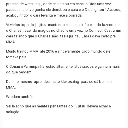
preciso de wrestling , onde cair estou em casa, o Dida uma vez
passou maior vergonha ele derrubou o cara e o Dida gritou " Acabou,
acabou rindo" o cara levanta e mete a porrada .
Vi vários tops do jiu jitsu mantendo a luta no chão e nada fazendo e
o Charles fazendo mágica no chão e uma vez no Connect Cast vi um
cara falando que o Charles não fazia jiu jitsu , mas dava certo pra
MMA.
Murilo treinou MMA até 2016 e sinceramente todo mundo dele
tomava peia.
O Conan é Parrumpinha estao altamente atualizados e ganham mais
do que perdem.
Durinho mesmo aprendeu muito kickboxing para se dá bem no
MMA.
Wredum também.
Sei lá acho que as mentes pensantes do jiu jitsu devem achar a
solução