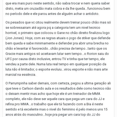
que era mais puro neste sentido, não sabia trocar e nem queria saber
disto, metia um cruzadão mata cobra e da lhe queda...funcionou bem
no período dele e ele parou antes de alguém achar o antidoto.
Os pesados que vc citou realmente devem treinar pouco chão mas só
se sobressairam até agora pq a categoria tem um nivel tecnico
horrivel, o primeiro que colocou o Gane no chão direito finalizou logo
(Jon Jones). Hoje, com as regras atuais o jogo de stiker que defende
bem queda e sabe minimamente e defender pra abrir uma brecha no
chão e levantar é favorecido...chão precisa de tempo...tanto que os
Gracie mais antigos só aceitavam lutar sem tempo...o Rorion saiu do
UFC por causa disto inclusive, entrou TV e tinha que ter tempo, ele
vendeu a parte dele. Numa luta real tempo em qualquer posição da
luta não é limitador, o esporte evoluiu...virou esporte e não mais arte
marcial na essência.
O Parrumpinha saber demais, com certeza, pegou a ultima geração ali
que teve o Carlson dando aula e os resultados dele como tecnico não
o deixam mentir mas acho que hoje ele é um treinador de MMA
completo, ele não deve ser aquele cara que pega um cara do JJ e
refina pro MMA...o trabalho que ele tá fazendo com a Bia é neste
sentido e tá excelente mas o nivel do feminino é pelo menos uns 15
anos atrás do masculino...hoje pra pegar um cara top do JJ do