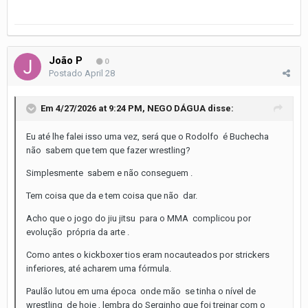
João P
0
Postado
April 28
Em 4/27/2026 at 9:24 PM,
NEGO DÁGUA
disse:
Eu até lhe falei isso uma vez, será que o Rodolfo é Buchecha
não sabem que tem que fazer wrestling?
Simplesmente sabem e não conseguem .
Tem coisa que da e tem coisa que não dar.
Acho que o jogo do jiu jitsu para o MMA complicou por
evolução própria da arte .
Como antes o kickboxer tios eram nocauteados por strickers
inferiores, até acharem uma fórmula.
Paulão lutou em uma época onde mão se tinha o nível de
wrestling de hoje , lembra do Serginho que foi treinar com o