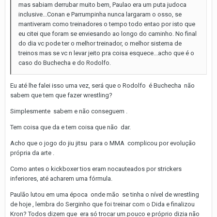
mas sabiam derrubar muito bem, Paulao era um puta judoca
inclusive...Conan e Parrumpinha nunca largaram o osso, se
mantiveram como treinadores o tempo todo entao por isto que
eu citei que foram se enviesando ao longo do caminho. No final
do dia vc pode ter o melhor treinador, o melhor sistema de
treinos mas se vc n levar jeito pra coisa esquece...acho que é o
caso do Buchecha e do Rodolfo.
Eu até lhe falei isso uma vez, será que o Rodolfo é Buchecha não
sabem que tem que fazer wrestling?
Simplesmente sabem e não conseguem .
Tem coisa que da e tem coisa que não dar.
Acho que o jogo do jiu jitsu para o MMA complicou por evolução
própria da arte .
Como antes o kickboxer tios eram nocauteados por strickers
inferiores, até acharem uma fórmula.
Paulão lutou em uma época onde mão se tinha o nível de wrestling
de hoje , lembra do Serginho que foi treinar com o Dida e finalizou
Kron? Todos dizem que era só trocar um.pouco e próprio dizia não