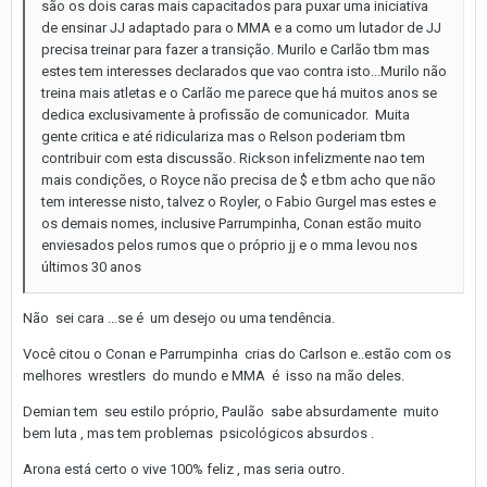
são os dois caras mais capacitados para puxar uma iniciativa
de ensinar JJ adaptado para o MMA e a como um lutador de JJ
precisa treinar para fazer a transição. Murilo e Carlão tbm mas
estes tem interesses declarados que vao contra isto...Murilo não
treina mais atletas e o Carlão me parece que há muitos anos se
dedica exclusivamente à profissão de comunicador. Muita
gente critica e até ridiculariza mas o Relson poderiam tbm
contribuir com esta discussão. Rickson infelizmente nao tem
mais condições, o Royce não precisa de $ e tbm acho que não
tem interesse nisto, talvez o Royler, o Fabio Gurgel mas estes e
os demais nomes, inclusive Parrumpinha, Conan estão muito
enviesados pelos rumos que o próprio jj e o mma levou nos
últimos 30 anos
Não sei cara ...se é um desejo ou uma tendência.
Você citou o Conan e Parrumpinha crias do Carlson e..estão com os
melhores wrestlers do mundo e MMA é isso na mão deles.
Demian tem seu estilo próprio, Paulão sabe absurdamente muito
bem luta , mas tem problemas psicológicos absurdos .
Arona está certo o vive 100% feliz , mas seria outro.