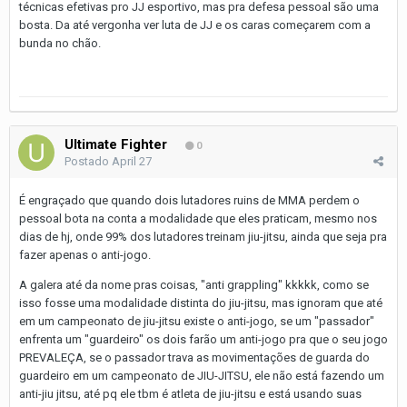
técnicas efetivas pro JJ esportivo, mas pra defesa pessoal são uma
bosta. Da até vergonha ver luta de JJ e os caras começarem com a
bunda no chão.
Ultimate Fighter
0
Postado
April 27
É engraçado que quando dois lutadores ruins de MMA perdem o
pessoal bota na conta a modalidade que eles praticam, mesmo nos
dias de hj, onde 99% dos lutadores treinam jiu-jitsu, ainda que seja pra
fazer apenas o anti-jogo.
A galera até da nome pras coisas, "anti grappling" kkkkk, como se
isso fosse uma modalidade distinta do jiu-jitsu, mas ignoram que até
em um campeonato de jiu-jitsu existe o anti-jogo, se um "passador"
enfrenta um "guardeiro" os dois farão um anti-jogo pra que o seu jogo
PREVALEÇA, se o passador trava as movimentações de guarda do
guardeiro em um campeonato de JIU-JITSU, ele não está fazendo um
anti-jiu jitsu, até pq ele tbm é atleta de jiu-jitsu e está usando suas