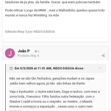
lutadores de jiu jitsu da família Gracie que eram judocas também.
Pode criticar o jogo de MMA , mas o Malhadinho quedou quase todo
mundo e nunca fez Wrestling na vida
Editado
May 3
por NEGO DÁGUA
João P
0
Postado
May 4
Em 5/3/2026 at 11:01 AM,
NEGO DÁGUA
disse:
Não sei se são tão fechados, gerações mudam e os Japas
,estão bem velhos agora, já não são linhas de frente
Veja o kyokushin o Isobe está bem, Gaga e rachou com.isso a
zorra toda , Francisco Filho fundou outra federação com o
Glauber ( cadê a honra ou o respeito ao mestre , o Maeda
morreu e começou a separação , nesse caso o outro nem