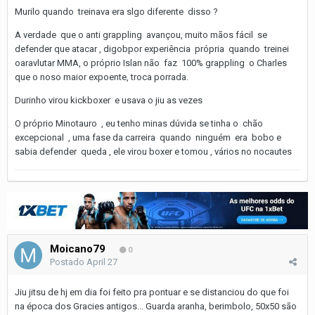
Murilo quando treinava era slgo diferente disso ?
A verdade que o anti grappling avançou, muito mãos fácil se
defender que atacar , digobpor experiência própria quando treinei
oaravlutar MMA, o próprio Islan não faz 100% grappling o Charles
que o noso maior expoente, troca porrada.
Durinho virou kickboxer e usava o jiu as vezes
O próprio Minotauro , eu tenho minas dúvida se tinha o chão
excepcional , uma fase da carreira quando ninguém era bobo e
sabia defender queda , ele virou boxer e tomou , vários no nocautes
Moicano79
0
Postado
April 27
Jiu jitsu de hj em dia foi feito pra pontuar e se distanciou do que foi
na época dos Gracies antigos... Guarda aranha, berimbolo, 50x50 são