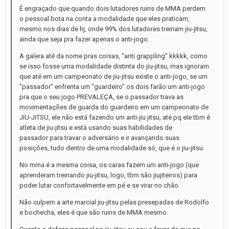
É engraçado que quando dois lutadores ruins de MMA perdem
o pessoal bota na conta a modalidade que eles praticam,
mesmo nos dias de hj, onde 99% dos lutadores treinam jiu-jitsu,
ainda que seja pra fazer apenas o anti-jogo.
A galera até da nome pras coisas, "anti grappling" kkkkk, como
se isso fosse uma modalidade distinta do jiu-jitsu, mas ignoram
que até em um campeonato de jiu-jitsu existe o anti-jogo, se um
"passador" enfrenta um "guardeiro" os dois farão um anti-jogo
pra que o seu jogo PREVALEÇA, se o passador trava as
movimentações de guarda do guardeiro em um campeonato de
JIU-JITSU, ele não está fazendo um anti-jiu jitsu, até pq ele tbm é
atleta de jiu-jitsu e está usando suas habilidades de
passador para travar o adversário e ir avançando suas
posições, tudo dentro de uma modalidade só, que é o jiu-jitsu.
No mma é a mesma coisa, os caras fazem um anti-jogo (que
aprenderam treinando jiu-jitsu, logo, tbm são jiujiteiros) para
poder lutar confortavelmente em pé e se virar no chão
Não culpem a arte marcial jiu-jitsu pelas presepadas de Rodolfo
e bochecha, eles é que são ruins de MMA mesmo.