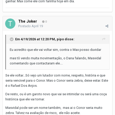
ganhar. Max come ele com farinha hoje em dia.
The Joker
0
Postado
April 19
Em 4/19/2026 at 12:20 PM,
pipo
disse:
Eu acredito que ele vai voltar sim, contra o Max posso duvidar
mas tô vendo muita movimentação, o Dana falando, Masvidal
comentando que contactaram ele….
Se ele voltar...Só vejo um lutador com nome, respeito, história e que
seria vencivel para o Conor. Mas o Conor seria zebra, deixe estar. Este
é o Rafael Dos Anjos.
De resto, ou é um garoto novo que vai se intimidar ou será uma coça
histórica que ele vai tomar.
Masvidal pode ser um nome também, mas ai o Conor seria muito
zebra. Talvez na avaliação de risco, ele não aceite.