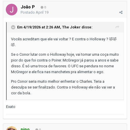
João P
0
Postado
April 19
Em 4/19/2026 at 2:26 AM,
The Joker
disse:
Vocês acreditam que ele vai voltar ? E contra o Holloway ?
🤣
🤣
🤣
.
Se o Conor lutar com o Holloway hoje, vai tomar uma coça muito
pior do que foi contra o Poirer. McGregor já parou a anos e sabe
disso. É só uma troca de favores. O UFC se pendura no nome
McGregor e ele fica nas manchetes pra alimentar o ego.
Pro Conor seria muito melhor enfrentar o Charles. Teria a
desculpa se ser finalizado. Contra o Holloway ele não vai ver a
cor da bola.
Exato
pipo
0