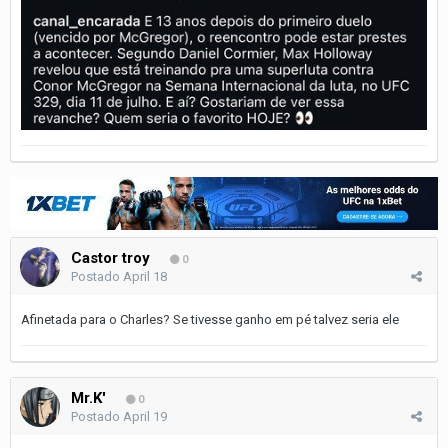
Castor troy
0
Postado
April 18
Afinetada para o Charles? Se tivesse ganho em pé talvez seria ele
Mr.K'
0
Postado
April 19