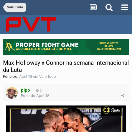
Vale Tudo
Max Holloway x Connor na semana Internacional
da Luta
Por
pipo
,
April 18
em
Vale Tudo
pipo
0
Postado
April 18