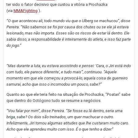
ter sido o fator decisivo que custou a vitória a Prochazka
(via
MMAFighting
).
“O que aconteceu ali, todo mundo viu que o Ulberg se machucou”, disse
Pereira. “Não sabemos se foi por causa dos chutes ou se ele já estava
lesionado, mas não importa. Esses são os riscos de estar lá dentro. Ele
sabia disso, a responsabilidade é inteiramente do atleta, e isso faz parte
do jogo.”
“Mas durante a luta, eu estava assistindo e pensei: 'Cara, o Jiri está indo
com tudo, ele parece diferente', e tudo mais”, continuou. “Aquele
momento em que ele começou a provocá-lo, aquela coisa de guerreiro
samurai, acho que isso o incomodou um pouco, sabe?”
Quanto ao que ele teria feito na situação de Prochazka, “Poatan” sabe
que dentro do Octógono tudo se resume a negócios.
“Vou falar por mim”, disse Pereira. “Se fosse eu lá dentro, seria uma
briga, sabe? Os dois são treinados, um quer machucar o outro.
Infelizmente, Jiri tomou algumas atitudes que lhe custaram muito caro.
Acho que ele aprendeu muito com isso. É o que tenho a dizer.”