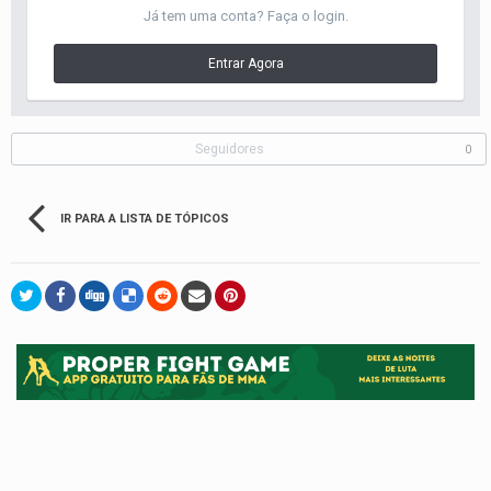
Já tem uma conta? Faça o login.
Entrar Agora
Seguidores
0
IR PARA A LISTA DE TÓPICOS