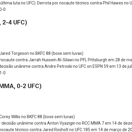
ltima luta no UFC): Derrota por nocaute técnico contra Phil Hawes no
 0-0
 2-4 UFC)
a Jared Torgeson no BKFC 88 (boxe sem luvas)
 nocaute contra Jarrah Hussein Al-Silawi no PFL Pittsburgh em 28 de m
r decisão unânime contra Andre Petroski no UFC on ESPN 59 em 13 de ju
 1-0
 MMA, 0-2 UFC)
 Corey Willis no BKFC 88 (boxe sem luvas)
or decisão unânime contra Anton Vyazigin no RCC MMA 7 em 14 de dez
r nocaute técnico contra Jared Rosholt no UFC 185 em 14 de março de 2