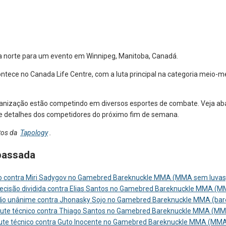
ra norte para um evento em Winnipeg, Manitoba, Canadá.
ntece no Canada Life Centre, com a luta principal na categoria meio-mé
ganização estão competindo em diversos esportes de combate. Veja a
s e detalhes dos competidores do próximo fim de semana.
tos da
Tapology
.
passada
ação contra Miri Sadygov no Gamebred Bareknuckle MMA (MMA sem luvas
decisão dividida contra Elias Santos no Gamebred Bareknuckle MMA (
isão unânime contra Jhonasky Sojo no Gamebred Bareknuckle MMA (ba
caute técnico contra Thiago Santos no Gamebred Bareknuckle MMA (M
caute técnico contra Guto Inocente no Gamebred Bareknuckle MMA (MM