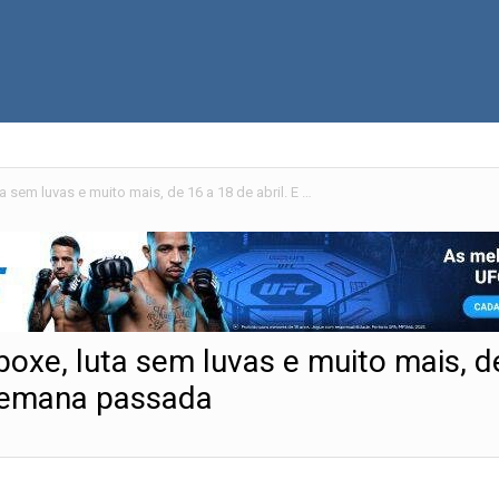
Veteranos do UFC em MMA, boxe, luta sem luvas e muito mais, de 16 a 18 de abril. E os resultados da semana passada
xe, luta sem luvas e muito mais, d
 semana passada