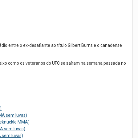
dio entre o ex-desafiante ao título Gilbert Burns e o canadense
baixo como os veteranos do UFC se saíram na semana passada no
)
MMA sem luvas)
reknuckle MMA)
MA sem luvas)
A sem luvas)