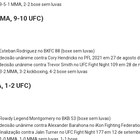
: 9-5-1 MMA, 2-2 boxe sem luvas
MMA, 9-10 UFC)
a Esteban Rodriguez no BKFC 88 (boxe sem luvas)
r decisão unânime contra Cory Hendricks no PFL 2021 em 27 de agosto d
r decisão unânime contra Trevor Smith no UFC Fight Night 109 em 28 de 
 3-2 MMA, 3-2 kickboxing, 4-2 boxe sem luvas
, 1-2 UFC)
tra Rowdy Legend Montgomery no BKB 53 (boxe sem luvas)
 decisão unânime contra Alexander Barahona no iKon Fighting Federation
 finalização contra Jalin Turner no UFC Fight Night 177 em 12 de setemb
: 1-0 MMA, 1-0 MMA sem luvas, 1-1 boxe