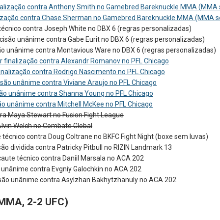
inalização contra Anthony Smith no Gamebred Bareknuckle MMA (MMA 
nalização contra Chase Sherman no Gamebred Bareknuckle MMA (MMA s
 técnico contra Joseph White no DBX 6 (regras personalizadas)
isão unânime contra Gabe Eurit no DBX 6 (regras personalizadas)
são unânime contra Montavious Ware no DBX 6 (regras personalizadas)
r finalização contra Alexandr Romanov no PFL Chicago
finalização contra Rodrigo Nascimento no PFL Chicago
são unânime contra Viviane Araujo no PFL Chicago
cisão unânime contra Shanna Young no PFL Chicago
isão unânime contra Mitchell McKee no PFL Chicago
ntra Maya Stewart no Fusion Fight League
 Alvin Welch no Combate Global
e técnico contra Doug Coltrane no BKFC Fight Night (boxe sem luvas)
isão dividida contra Patricky Pitbull no RIZIN Landmark 13
ocaute técnico contra Daniil Marsala no ACA 202
isão unânime contra Evgniy Galochkin no ACA 202
cisão unânime contra Asylzhan Bakhytzhanuly no ACA 202
 MMA, 2-2 UFC)