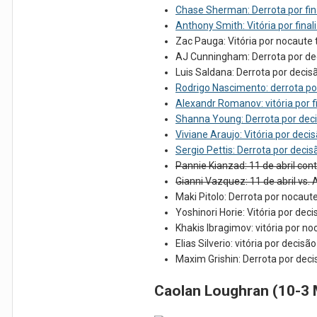
Chase Sherman: Derrota por f
Anthony Smith: Vitória por fi
Zac Pauga: Vitória por nocaute
AJ Cunningham: Derrota por dec
Luis Saldana: Derrota por deci
Rodrigo Nascimento: derrota po
Alexandr Romanov: vitória por 
Shanna Young: Derrota por deci
Viviane Araujo: Vitória por de
Sergio Pettis: Derrota por dec
Pannie Kianzad: 11 de abril co
Gianni Vazquez: 11 de abril vs.
Maki Pitolo: Derrota por nocaut
Yoshinori Horie: Vitória por dec
Khakis Ibragimov: vitória por n
Elias Silverio: vitória por dec
Maxim Grishin: Derrota por de
Caolan Loughran (10-3