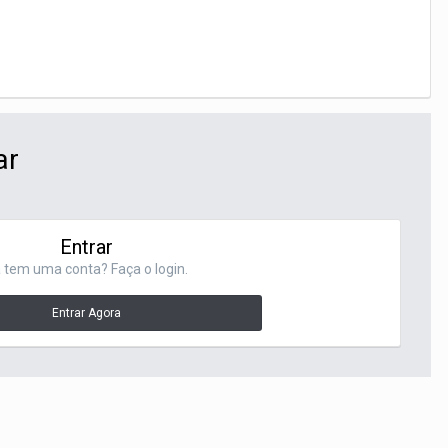
ar
Entrar
 tem uma conta? Faça o login.
Entrar Agora