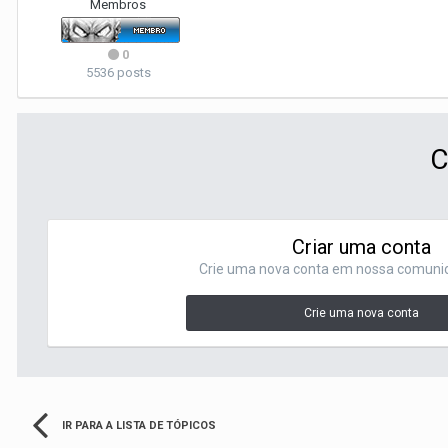
Membros
0
5536 posts
C
Criar uma conta
Crie uma nova conta em nossa comunida
Crie uma nova conta
IR PARA A LISTA DE TÓPICOS