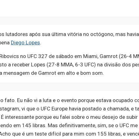
 lutadores após sua última vitória no octógono, mas havi
 pena
Diego Lopes
.
 Ribovics no UFC 327 de sábado em Miami, Gamrot (26-4 MM
sto a receber Lopes (27-8 MMA, 6-3 UFC) na divisão dos p
viu a mensagem de Gamrot em alto e bom som.
do fato. Eu não vi a luta e o evento porque estava ocupad
nstagram, vi que o UFC Europe havia postado a chamada, e 
É interessante porque eu falei sobre o meu desejo de subir 
ndo em 145 libras. Mas definitivamente, sim, se o UFC me 
Acho que é um teste difícil para mim com 155 libras, e ven