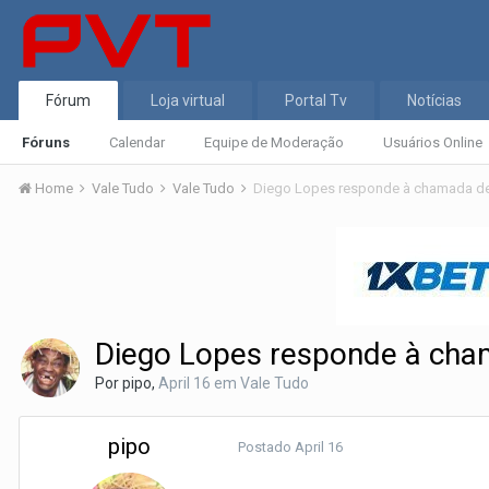
Fórum
Loja virtual
Portal Tv
Notícias
Fóruns
Calendar
Equipe de Moderação
Usuários Online
Home
Vale Tudo
Vale Tudo
Diego Lopes responde à chamada d
Diego Lopes responde à ch
Por
pipo
,
April 16
em
Vale Tudo
pipo
Postado
April 16