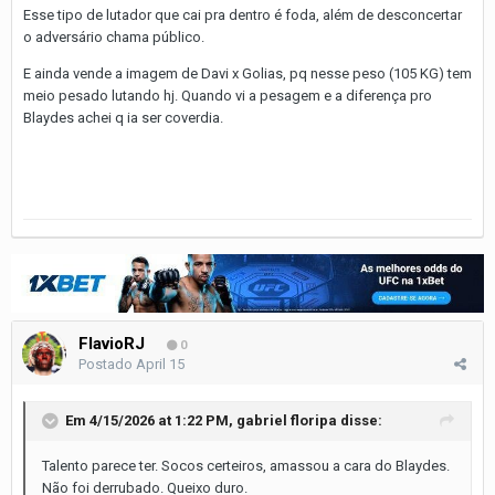
Esse tipo de lutador que cai pra dentro é foda, além de desconcertar
o adversário chama público.
E ainda vende a imagem de Davi x Golias, pq nesse peso (105 KG) tem
meio pesado lutando hj. Quando vi a pesagem e a diferença pro
Blaydes achei q ia ser coverdia.
FlavioRJ
0
Postado
April 15
Em 4/15/2026 at 1:22 PM,
gabriel floripa
disse:
Talento parece ter. Socos certeiros, amassou a cara do Blaydes.
Não foi derrubado. Queixo duro.