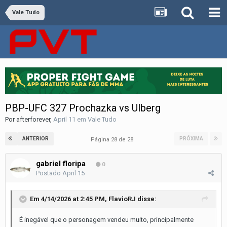
Vale Tudo
PBP-UFC 327 Prochazka vs Ulberg
Por
afterforever
,
April 11
em
Vale Tudo
ANTERIOR
PRÓXIMA
Página 28 de 28
gabriel floripa
0
Postado
April 15
Em 4/14/2026 at 2:45 PM,
FlavioRJ
disse:
É inegável que o personagem vendeu muito, principalmente