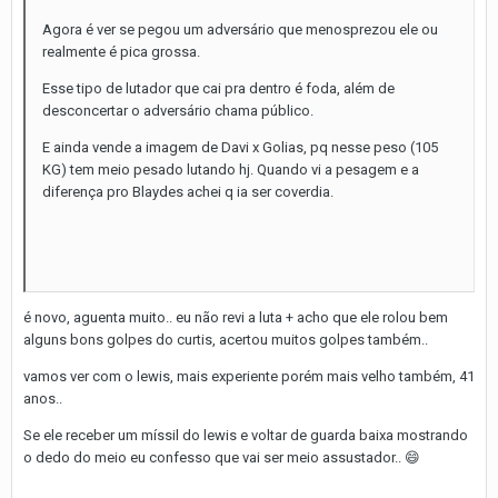
Agora é ver se pegou um adversário que menosprezou ele ou
realmente é pica grossa.
Esse tipo de lutador que cai pra dentro é foda, além de
desconcertar o adversário chama público.
E ainda vende a imagem de Davi x Golias, pq nesse peso (105
KG) tem meio pesado lutando hj. Quando vi a pesagem e a
diferença pro Blaydes achei q ia ser coverdia.
é novo, aguenta muito.. eu não revi a luta + acho que ele rolou bem
alguns bons golpes do curtis, acertou muitos golpes também..
vamos ver com o lewis, mais experiente porém mais velho também, 41
anos..
Se ele receber um míssil do lewis e voltar de guarda baixa mostrando
o dedo do meio eu confesso que vai ser meio assustador..
😄