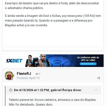
Esse tipo de lutador que cai pra dentro é foda, além de desconcertar
o adversário chama público.
E ainda vende a imagem de Davi x Golias, pq nesse peso (105 KG) tem
meio pesado lutando hj. Quando vi a pesagem e a diferença pro
Blaydes achei q ia ser coverdia.
FlavioRJ
0
Postado
April 15
Em 4/15/2026 at 1:22 PM,
gabriel floripa
disse:
Talento parece ter. Socos certeiros, amassou a cara do Blaydes.
Não foi derrubado. Queixo duro.