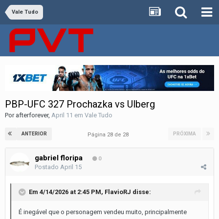
Vale Tudo
PBP-UFC 327 Prochazka vs Ulberg
Por
afterforever
,
April 11
em
Vale Tudo
ANTERIOR
PRÓXIMA
Página 28 de 28
gabriel floripa
0
Postado
April 15
Em 4/14/2026 at 2:45 PM,
FlavioRJ
disse:
É inegável que o personagem vendeu muito, principalmente