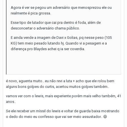
Agora é ver se pegou um adversário que menosprezou ele ou
realmente é pica grossa.
Esse tipo de lutador que cai pra dentro é foda, além de
desconcertar o adversário chama público.
E ainda vende a imagem de Davi x Golias, pq nesse peso (105
KG) tem meio pesado lutando hj. Quando vi a pesagem e a
diferença pro Blaydes achei q ia ser coverdia.
é novo, aguenta muito.. eu não revi a luta + acho que ele rolou bem
alguns bons golpes do curtis, acertou muitos golpes também..
vamos ver com o lewis, mais experiente porém mais velho também, 41
anos..
Se ele receber um míssil do lewis e voltar de guarda baixa mostrando
o dedo do meio eu confesso que vai ser meio assustador..
😄