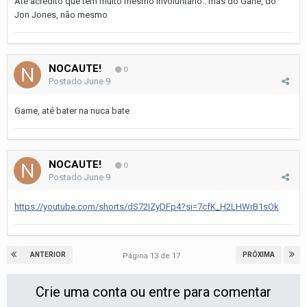
Até acredito que tem muito mesmo involuntário.. mas do Gane, do
Jon Jones, não mesmo
NOCAUTE!
0
Postado
June 9
Game, até bater na nuca bate
NOCAUTE!
0
Postado
June 9
https://youtube.com/shorts/dS72IZyDFp4?si=7cfK_H2LHWrB1sOk
ANTERIOR
PRÓXIMA
Página 13 de 17
Crie uma conta ou entre para comentar