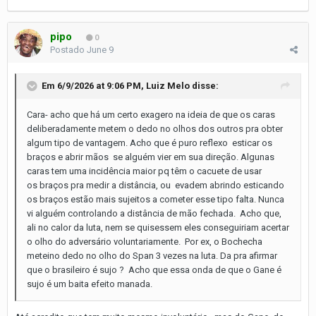
pipo
0
Postado
June 9
Em 6/9/2026 at 9:06 PM,
Luiz Melo
disse:
Cara- acho que há um certo exagero na ideia de que os caras
deliberadamente metem o dedo no olhos dos outros pra obter
algum tipo de vantagem. Acho que é puro reflexo esticar os
braços e abrir mãos se alguém vier em sua direção. Algunas
caras tem uma incidência maior pq têm o cacuete de usar
os braços pra medir a distância, ou evadem abrindo esticando
os braços estão mais sujeitos a cometer esse tipo falta. Nunca
vi alguém controlando a distância de mão fechada. Acho que,
ali no calor da luta, nem se quisessem eles conseguiriam acertar
o olho do adversário voluntariamente. Por ex, o Bochecha
meteino dedo no olho do Span 3 vezes na luta. Da pra afirmar
que o brasileiro é sujo ? Acho que essa onda de que o Gane é
sujo é um baita efeito manada.