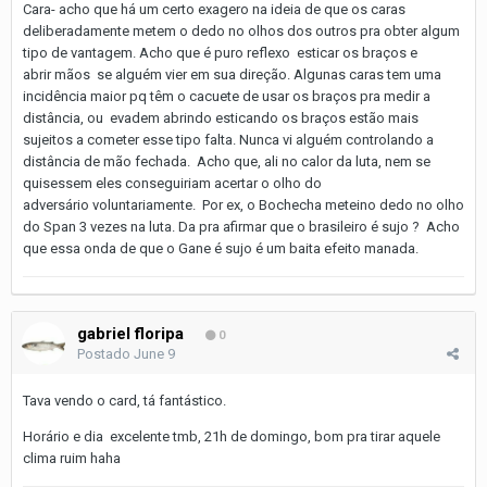
Cara- acho que há um certo exagero na ideia de que os caras
deliberadamente metem o dedo no olhos dos outros pra obter algum
tipo de vantagem. Acho que é puro reflexo esticar os braços e
abrir mãos se alguém vier em sua direção. Algunas caras tem uma
incidência maior pq têm o cacuete de usar os braços pra medir a
distância, ou evadem abrindo esticando os braços estão mais
sujeitos a cometer esse tipo falta. Nunca vi alguém controlando a
distância de mão fechada. Acho que, ali no calor da luta, nem se
quisessem eles conseguiriam acertar o olho do
adversário voluntariamente. Por ex, o Bochecha meteino dedo no olho
do Span 3 vezes na luta. Da pra afirmar que o brasileiro é sujo ? Acho
que essa onda de que o Gane é sujo é um baita efeito manada.
gabriel floripa
0
Postado
June 9
Tava vendo o card, tá fantástico.
Horário e dia excelente tmb, 21h de domingo, bom pra tirar aquele
clima ruim haha