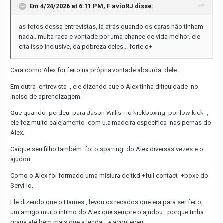
Em 4/24/2026 at 6:11 PM,
FlavioRJ
disse:
as fotos dessa entrevistas, lá atrás quando os caras não tinham
nada.. muita raça e vontade por uma chance de vida melhor. ele
cita isso inclusive, da pobreza deles... forte d+
Cara como Alex foi feito na própria vontade absurda dele .
Em outra entrevista , ele dizendo que o Alex tinha dificuldade no
inciso de aprendizagem.
Que quando perdeu para Jason Willis no kickboxing por low kick ,
ele fez muito calejamento com u.a madeira específica nas pernas do
Alex.
Caíque seu filho também foi o sparring do Alex diversas vezes e o
ajudou.
Como o Alex foi formado uma mistura de tkd +full contact +boxe do
Servi-lo.
Ele dizendo que o Hames , levou os recados que era para ser feito,
um amigo muito íntimo do Alex que sempre o ajudou , porque tinha
grana até bem mais que a lenda , e aconteceu .