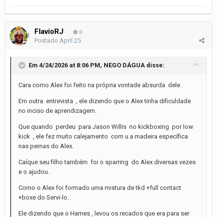
FlavioRJ
0
Postado
April 25
Em 4/24/2026 at 8:06 PM,
NEGO DÁGUA
disse:
Cara como Alex foi feito na própria vontade absurda dele .
Em outra entrevista , ele dizendo que o Alex tinha dificuldade
no inciso de aprendizagem.
Que quando perdeu para Jason Willis no kickboxing por low
kick , ele fez muito calejamento com u.a madeira específica
nas pernas do Alex.
Caíque seu filho também foi o sparring do Alex diversas vezes
e o ajudou.
Como o Alex foi formado uma mistura de tkd +full contact
+boxe do Servi-lo.
Ele dizendo que o Hames , levou os recados que era para ser