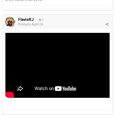
FlavioRJ
0
Postado
April 24