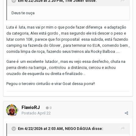
Em 4/22/2026 at 2:20 PM,
The Joker
disse:
Deus te ouça
Luta é luta, mas vai pr mim o que pode fazer diferença e adaptação
da categoria, Alex está gordo , mas segundo ele irá descer o peso e
lutar comn 108 , parece que foi proposital essa subida, está fazendo
camping na fazenda do Glover , para terminar no EUA, comendo bem ,
comida limpa de roça, fazendo seus treinos ala Rocky Balboa ....
Gane é um excelente lutador , mas eu vejo essa desfecho, chuta na
perna direto na barriga , controlou a distância, cercou e achou
cruzado de esquerda ou direita e finalizado ..
Pegou o terceiro cinturão e virar Goat dessa porra!!
FlavioRJ
0
Postado
April 22
Em 4/22/2026 at 2:03 AM,
NEGO DÁGUA
disse: