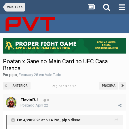
Vale Tudo
Poatan x Gane no Main Card no UFC Casa
Branca
Por
pipo
,
February 28
em
Vale Tudo
ANTERIOR
PRÓXIMA
Página 10 de 17
FlavioRJ
0
Postado
April 22
Em 4/20/2026 at 6:14 PM,
pipo
disse: