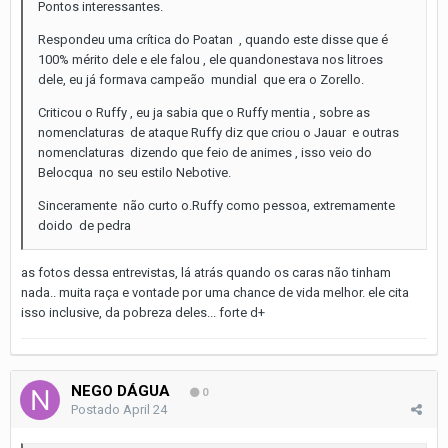
Pontos interessantes.
Respondeu uma crítica do Poatan , quando este disse que é
100% mérito dele e ele falou , ele quandonestava nos litroes
dele, eu já formava campeão mundial que era o Zorello.
Criticou o Ruffy , eu ja sabia que o Ruffy mentia , sobre as
nomenclaturas de ataque Ruffy diz que criou o Jauar e outras
nomenclaturas dizendo que feio de animes , isso veio do
Belocqua no seu estilo Nebotive.
Sinceramente não curto o.Ruffy como pessoa, extremamente
doido de pedra
as fotos dessa entrevistas, lá atrás quando os caras não tinham
nada.. muita raça e vontade por uma chance de vida melhor. ele cita
isso inclusive, da pobreza deles... forte d+
NEGO DÁGUA
0
Postado
April 24