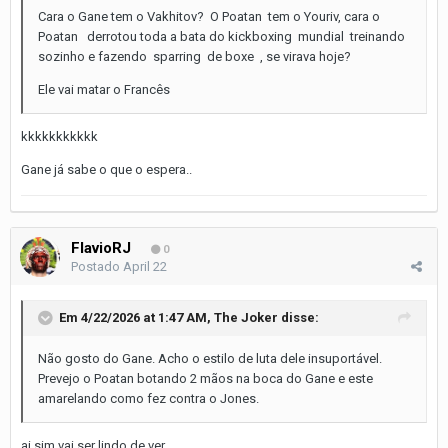
Cara o Gane tem o Vakhitov? O Poatan tem o Youriv, cara o
Poatan derrotou toda a bata do kickboxing mundial treinando
sozinho e fazendo sparring de boxe , se virava hoje?
Ele vai matar o Francês
kkkkkkkkkkk
Gane já sabe o que o espera..
FlavioRJ
0
Postado
April 22
Em 4/22/2026 at 1:47 AM,
The Joker
disse:
Não gosto do Gane. Acho o estilo de luta dele insuportável.
Prevejo o Poatan botando 2 mãos na boca do Gane e este
amarelando como fez contra o Jones.
ai sim vai ser lindo de ver