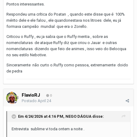
Pontos interessantes.
Respondeu uma crítica do Poatan , quando este disse que é 100%
mérito dele e ele falou , ele quandonestava nos litroes dele, eu já
formava campeão mundial que era o Zorello.
Criticou o Ruffy , eu ja sabia que o Ruffy mentia , sobre as
nomenclaturas de ataque Ruffy diz que criou o Jauar e outras
nomenclaturas dizendo que feio de animes , isso veio do Belocqua
no seu estilo Nebotive.
Sinceramente não curto o.Ruffy como pessoa, extremamente doido
de pedra
FlavioRJ
0
Postado
April 24
Em 4/24/2026 at 4:16 PM,
NEGO DÁGUA
disse:
Entrevista sublime vi toda ontem a noite .