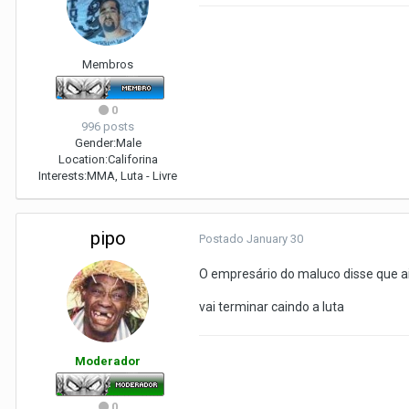
Membros
0
996 posts
Gender:
Male
Location:
Califorina
Interests:
MMA, Luta - Livre
pipo
Postado
January 30
O empresário do maluco disse que 
vai terminar caindo a luta
Moderador
0