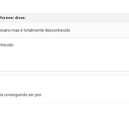
rforever
disse:
oicano mas é totalmente desconhecido
nhecido
 ta conseguindo ser pior