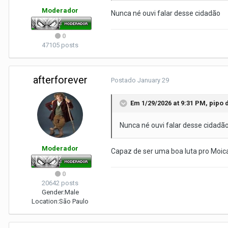
Moderador
Nunca né ouvi falar desse cidadão
0
47105 posts
afterforever
Postado
January 29
Em 1/29/2026 at 9:31 PM,
pipo
d
Nunca né ouvi falar desse cidadã
Moderador
Capaz de ser uma boa luta pro Moi
0
20642 posts
Gender:
Male
Location:
São Paulo