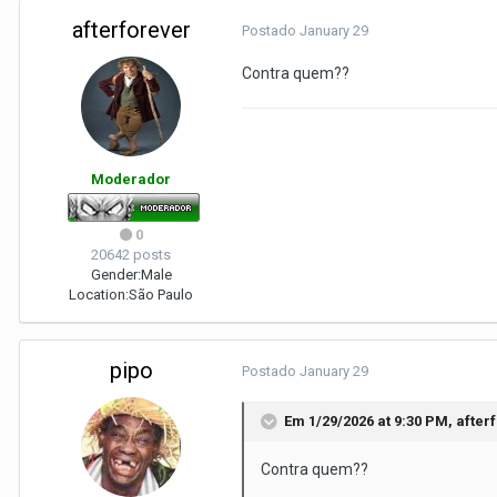
afterforever
Postado
January 29
Contra quem??
Moderador
0
20642 posts
Gender:
Male
Location:
São Paulo
pipo
Postado
January 29
Em 1/29/2026 at 9:30 PM,
after
Contra quem??