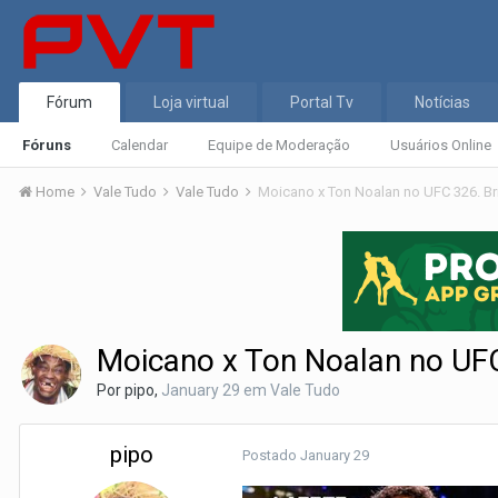
Fórum
Loja virtual
Portal Tv
Notícias
Fóruns
Calendar
Equipe de Moderação
Usuários Online
Home
Vale Tudo
Vale Tudo
Moicano x Ton Noalan no UFC 326. Br
Moicano x Ton Noalan no UFC
Por
pipo
,
January 29
em
Vale Tudo
pipo
Postado
January 29