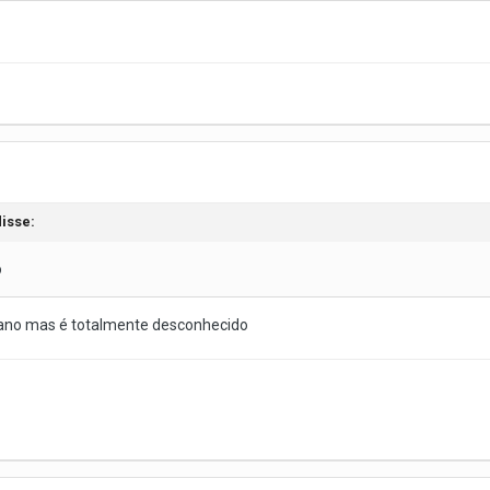
isse:
o
cano mas é totalmente desconhecido