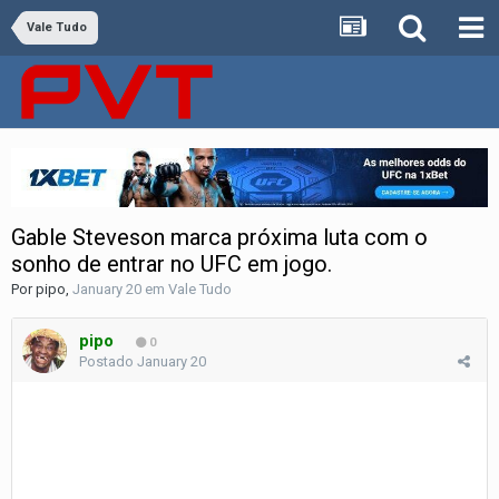
Vale Tudo
Gable Steveson marca próxima luta com o
sonho de entrar no UFC em jogo.
Por
pipo
,
January 20
em
Vale Tudo
pipo
0
Postado
January 20