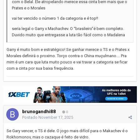
com o Belal. Ele atropelando merece essa cinta bem mais que o
Prates e o Morales
vai ter vencido o número 1 da categoria e é top!!
seria legal o Garry x Machachev. O “brasileiro”é bem completo.
Duvido muito que entregasse a luta tão fácil como o Madalena
Garry é muito bom e estratégico! Se ganhar merece o TS e o Prates x
Morales definirá o proximo. Torço contra o China muçulmano…. Pra
mim é um cara que luta muito pouco e vai travar a categoria se ficar
com a cinta por sua baixa frequência.
brunogandhi88
0
Postado
November 17, 2025
Se Gary vencer, o TS é dele. O jogo mais difícil para o Makachev é o
Rokhomonov, mas o cazaque é feito de vidro.