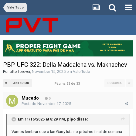
Vale Tudo
PBP-UFC 322: Della Maddalena vs. Makhachev
Por
afterforever
,
November 15, 2025
em
Vale Tudo
ANTERIOR
PRÓXIMA
Página 33 de 33
Mucado
0
Postado
November 17, 2025
Em 11/16/2025 at 8:29 PM,
pipo
disse:
Vamos lembrar que o Ian Garry luta no próximo final de semana