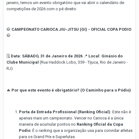
janeiro, temos um evento obrigatório que vai abrir o calendário de
competições de 2026 com o pé direito:
🥋
CAMPEONATO CARIOCA JIU-JITSU (GI) - OFICIAL COPA PODIO
🥋
🗓️
Data:
SÁBADO, 31 de Janeiro de 2026
📍
Local:
Ginásio do
Clube Municipal
(Rua Haddock Lobo, 359 - Tijuca, Rio de Janeiro -
RJ)
🔥
Por que este evento é obrigatório? (O Caminho para o Pódio)
Porta de Entrada Profissional (Ranking Oficial):
Este não é
apenas mais um campeonato. Vencer no Carioca é a única
maneira de acumular pontos no
Ranking Oficial da Copa
Podio
. É o ranking que a organização usa para convidar atletas
para os Grand Prix e Superlutas.