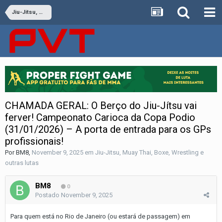
Jiu-Jitsu, Muay Thai, Boxe, Wrestling e outras lutas
CHAMADA GERAL: O Berço do Jiu-Jítsu vai
ferver! Campeonato Carioca da Copa Podio
(31/01/2026) – A porta de entrada para os GPs
profissionais!
Por
BM8
,
November 9, 2025
em
Jiu-Jitsu, Muay Thai, Boxe, Wrestling e
outras lutas
BM8
0
Postado
November 9, 2025
Para quem está no Rio de Janeiro (ou estará de passagem) em