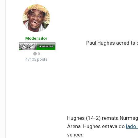
Legendas ocultas
Moderador
Paul Hughes acredita 
Tela che
0
47105 posts
Hughes (14-2) remata Nurmagom
Arena. Hughes estava do
lado
vencer.