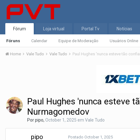
Fórum
Loja virtual
Portal Tv
Notícias
Fóruns
Calendar
Equipe de Moderação
Usuários Online
Home
Vale Tudo
Vale Tudo
Paul Hughes 'nunca esteve tã
Nurmagomedov
Por
pipo
,
October 1, 2025
em
Vale Tudo
pipo
Postado
October 1, 2025