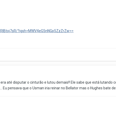
/DPRlBtoj7sR/?igsh=MWV4eG5nNGp5ZzZrZw==
a até disputar o cinturão e lutou demais!! Ele sabe que está lutando co
... Eu pensava que o Usman iria reinar no Bellator mas o Hughes bate de