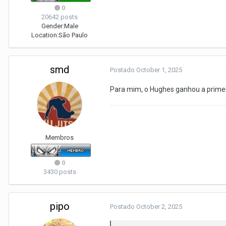
0
20642 posts
Gender:
Male
Location:
São Paulo
smd
Postado
October 1, 2025
Para mim, o Hughes ganhou a primei
Membros
0
3430 posts
pipo
Postado
October 2, 2025