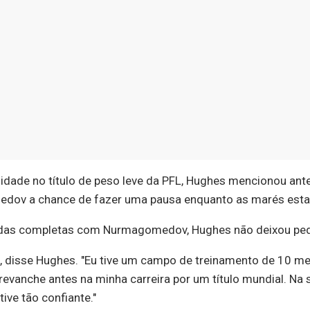
dade no título de peso leve da PFL, Hughes mencionou ante
omedov a chance de fazer uma pausa enquanto as marés es
adas completas com Nurmagomedov, Hughes não deixou ped
e", disse Hughes. "Eu tive um campo de treinamento de 10 me
a revanche antes na minha carreira por um título mundial. Na
ive tão confiante."