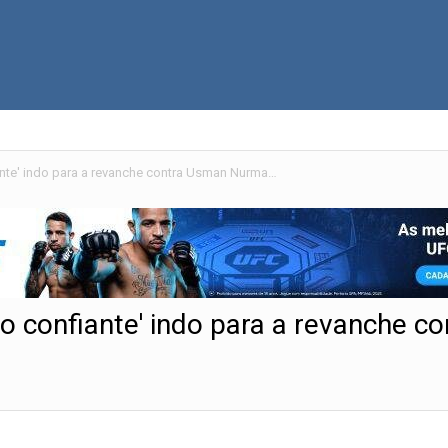
Paul Hughes 'nunca esteve tão confiante' indo para a revanche contra Usman Nurmagomedov
o confiante' indo para a revanche c