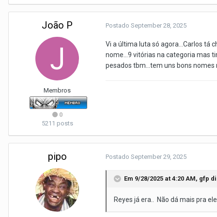
João P
Postado
September 28, 2025
Vi a última luta só agora...Carlos t
nome...9 vitórias na categoria mas 
pesados tbm...tem uns bons nomes na 
Membros
0
5211 posts
pipo
Postado
September 29, 2025
Em 9/28/2025 at 4:20 AM,
gfp
di
Reyes já era.. Não dá mais pra ele.