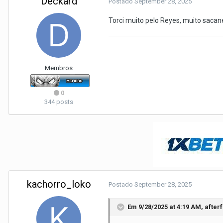
Deckard
Postado
September 28, 2025
Torci muito pelo Reyes, muito saca
Membros
0
344 posts
kachorro_loko
Postado
September 28, 2025
Em 9/28/2025 at 4:19 AM,
after