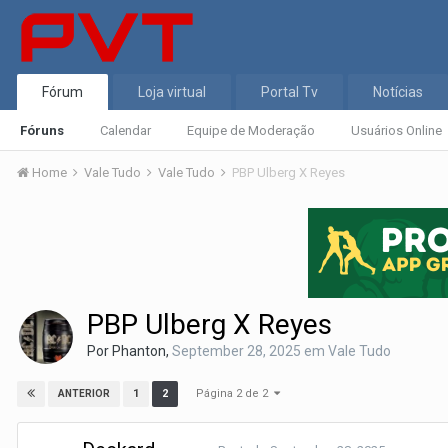
Fórum
Loja virtual
Portal Tv
Notícias
Fóruns
Calendar
Equipe de Moderação
Usuários Online
Home
Vale Tudo
Vale Tudo
PBP Ulberg X Reyes
PBP Ulberg X Reyes
Por
Phanton
,
September 28, 2025
em
Vale Tudo
Página 2 de 2
1
2
ANTERIOR