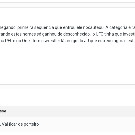
á chegando, primeira sequência que entrou ele nocauteou. A categoria é
tirando estes nomes só ganhou de desconhecido...o UFC tinha que invest
PFL e no One...tem o wrestler lá amigo do JJ que estreou agora...estas
sse:
 Vai ficar de porteiro