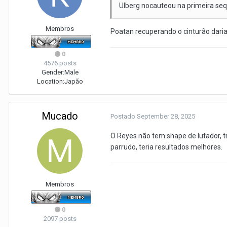
Ulberg nocauteou na primeira sequ
Membros
Poatan recuperando o cinturão daria 
0
4576 posts
Gender:
Male
Location:
Japão
Mucado
Postado
September 28, 2025
O Reyes não tem shape de lutador, t
parrudo, teria resultados melhores.
Membros
0
2097 posts