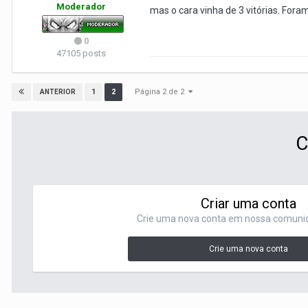
Moderador
mas o cara vinha de 3 vitórias. Fora
0
47105 posts
Página 2 de 2
1
2
ANTERIOR
C
Criar uma conta
Crie uma nova conta em nossa comunida
Crie uma nova conta