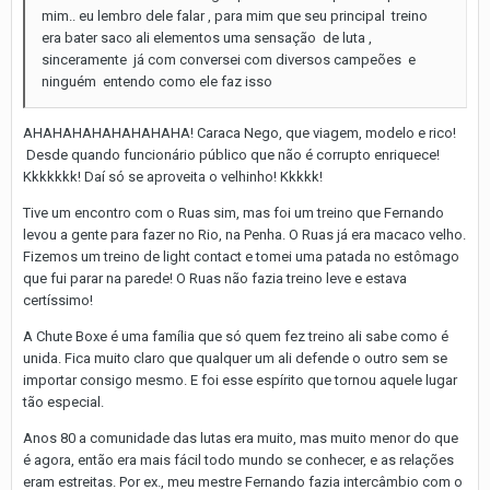
mim.. eu lembro dele falar , para mim que seu principal treino
era bater saco ali elementos uma sensação de luta ,
sinceramente já com conversei com diversos campeões e
ninguém entendo como ele faz isso
AHAHAHAHAHAHAHAHA! Caraca Nego, que viagem, modelo e rico!
Desde quando funcionário público que não é corrupto enriquece!
Kkkkkkk! Daí só se aproveita o velhinho! Kkkkk!
Tive um encontro com o Ruas sim, mas foi um treino que Fernando
levou a gente para fazer no Rio, na Penha. O Ruas já era macaco velho.
Fizemos um treino de light contact e tomei uma patada no estômago
que fui parar na parede! O Ruas não fazia treino leve e estava
certíssimo!
A Chute Boxe é uma família que só quem fez treino ali sabe como é
unida. Fica muito claro que qualquer um ali defende o outro sem se
importar consigo mesmo. E foi esse espírito que tornou aquele lugar
tão especial.
Anos 80 a comunidade das lutas era muito, mas muito menor do que
é agora, então era mais fácil todo mundo se conhecer, e as relações
eram estreitas. Por ex., meu mestre Fernando fazia intercâmbio com o