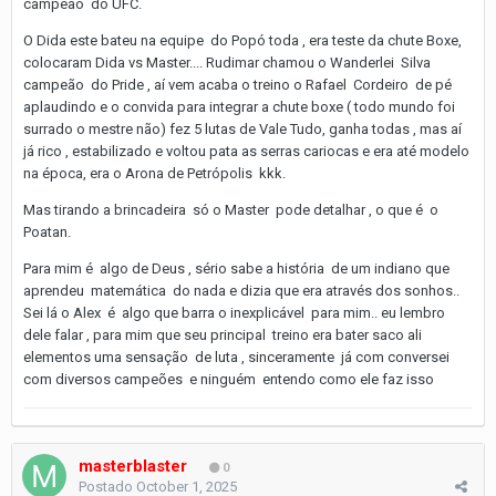
campeão do UFC.
O Dida este bateu na equipe do Popó toda , era teste da chute Boxe,
colocaram Dida vs Master.... Rudimar chamou o Wanderlei Silva
campeão do Pride , aí vem acaba o treino o Rafael Cordeiro de pé
aplaudindo e o convida para integrar a chute boxe ( todo mundo foi
surrado o mestre não) fez 5 lutas de Vale Tudo, ganha todas , mas aí
já rico , estabilizado e voltou pata as serras cariocas e era até modelo
na época, era o Arona de Petrópolis kkk.
Mas tirando a brincadeira só o Master pode detalhar , o que é o
Poatan.
Para mim é algo de Deus , sério sabe a história de um indiano que
aprendeu matemática do nada e dizia que era através dos sonhos..
Sei lá o Alex é algo que barra o inexplicável para mim.. eu lembro
dele falar , para mim que seu principal treino era bater saco ali
elementos uma sensação de luta , sinceramente já com conversei
com diversos campeões e ninguém entendo como ele faz isso
masterblaster
0
Postado
October 1, 2025