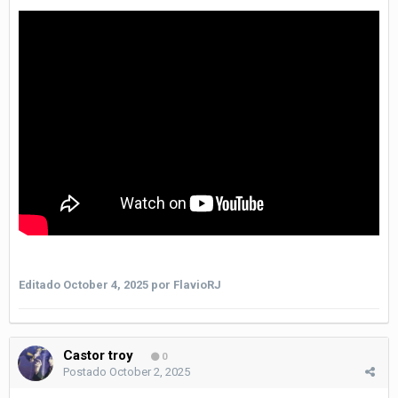
Editado
October 4, 2025
por FlavioRJ
Castor troy
0
Postado
October 2, 2025