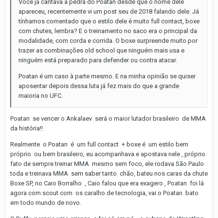
Você já cantava a pedra do Poatan desde que o nome dele
apareceu, recentemente vi um post seu de 2018 falando dele. Já
tínhamos comentado que o estilo dele é muito full contact, boxe
com chutes, lembra? E o treinamento no saco era o principal da
modalidade, com corda e corrida. O boxe surpreende muito por
trazer as combinações old school que ninguém mais usa e
ninguém está preparado para defender ou contra atacar.
Poatan é um caso à parte mesmo. E na minha opinião se quiser
aposentar depois dessa luta já fez mais do que a grande
maioria no UFC.
Poatan se vencer o Ankalaev será o maior lutador brasileiro de MMA
da história!!
Realmente o Poatan é um full contact + boxe é um estilo bem
próprio ou bem brasileiro, eu acompanhava e apostava nele , próprio
fato de sempre treinar MMA mesmo sem foco, ele rodava São Paulo
toda e treinava MMA sem saber tanto chão, bateu nos caras da chute
Boxe SP, no Caio Borralho , Caio falou que era exagero , Poatan foi lá
agora com scout com os caralho de tecnologia, vai o Poatan bato
em todo mundo de novo.