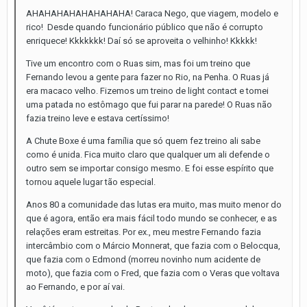
AHAHAHAHAHAHAHAHA! Caraca Nego, que viagem, modelo e
rico! Desde quando funcionário público que não é corrupto
enriquece! Kkkkkkk! Daí só se aproveita o velhinho! Kkkkk!
Tive um encontro com o Ruas sim, mas foi um treino que
Fernando levou a gente para fazer no Rio, na Penha. O Ruas já
era macaco velho. Fizemos um treino de light contact e tomei
uma patada no estômago que fui parar na parede! O Ruas não
fazia treino leve e estava certíssimo!
A Chute Boxe é uma família que só quem fez treino ali sabe
como é unida. Fica muito claro que qualquer um ali defende o
outro sem se importar consigo mesmo. E foi esse espírito que
tornou aquele lugar tão especial.
Anos 80 a comunidade das lutas era muito, mas muito menor do
que é agora, então era mais fácil todo mundo se conhecer, e as
relações eram estreitas. Por ex., meu mestre Fernando fazia
intercâmbio com o Márcio Monnerat, que fazia com o Belocqua,
que fazia com o Edmond (morreu novinho num acidente de
moto), que fazia com o Fred, que fazia com o Veras que voltava
ao Fernando, e por aí vai.