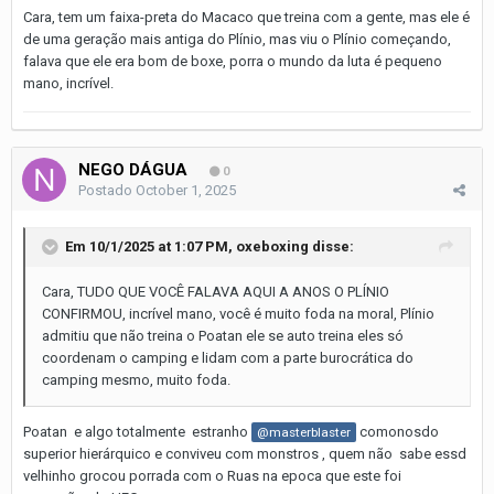
Cara, tem um faixa-preta do Macaco que treina com a gente, mas ele é
de uma geração mais antiga do Plínio, mas viu o Plínio começando,
falava que ele era bom de boxe, porra o mundo da luta é pequeno
mano, incrível.
NEGO DÁGUA
0
Postado
October 1, 2025
Em 10/1/2025 at 1:07 PM,
oxeboxing
disse:
Cara, TUDO QUE VOCÊ FALAVA AQUI A ANOS O PLÍNIO
CONFIRMOU, incrível mano, você é muito foda na moral, Plínio
admitiu que não treina o Poatan ele se auto treina eles só
coordenam o camping e lidam com a parte burocrática do
camping mesmo, muito foda.
Poatan e algo totalmente estranho
comonosdo
@masterblaster
superior hierárquico e conviveu com monstros , quem não sabe essd
velhinho grocou porrada com o Ruas na epoca que este foi