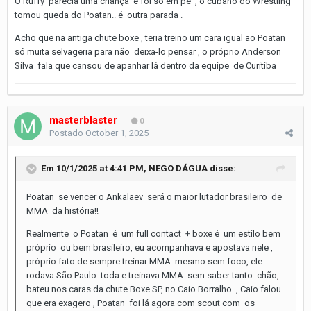
O Ruffy parecia uma criança e foi só em pé , o cubano do Wrestling
tomou queda do Poatan.. é outra parada .
Acho que na antiga chute boxe , teria treino um cara igual ao Poatan
só muita selvageria para não deixa-lo pensar , o próprio Anderson
Silva fala que cansou de apanhar lá dentro da equipe de Curitiba
masterblaster
0
Postado
October 1, 2025
Em 10/1/2025 at 4:41 PM,
NEGO DÁGUA
disse:
Poatan se vencer o Ankalaev será o maior lutador brasileiro de
MMA da história!!
Realmente o Poatan é um full contact + boxe é um estilo bem
próprio ou bem brasileiro, eu acompanhava e apostava nele ,
próprio fato de sempre treinar MMA mesmo sem foco, ele
rodava São Paulo toda e treinava MMA sem saber tanto chão,
bateu nos caras da chute Boxe SP, no Caio Borralho , Caio falou
que era exagero , Poatan foi lá agora com scout com os