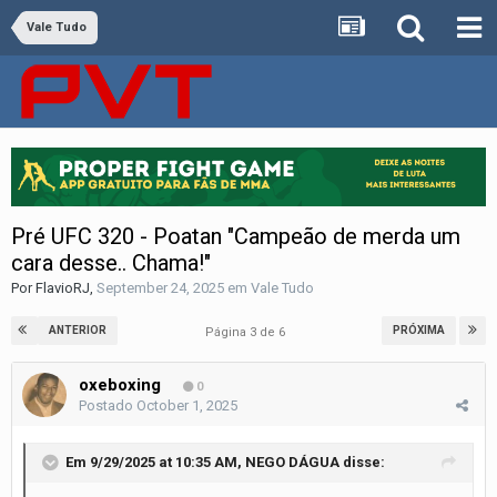
Vale Tudo
Pré UFC 320 - Poatan "Campeão de merda um
cara desse.. Chama!"
Por
FlavioRJ
,
September 24, 2025
em
Vale Tudo
ANTERIOR
PRÓXIMA
Página 3 de 6
oxeboxing
0
Postado
October 1, 2025
Em 9/29/2025 at 10:35 AM,
NEGO DÁGUA
disse: