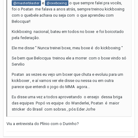
e
o que sempre falei pra vocês,
@masterblaster
@oxeboxing
foi o Poatan me falava a anos atrás, sempre treinou kickboxing
com o quebele achava ou seja com o que aprendeu com
Belocqua!!
Kickboxing nacional, bateu em todos no boxe e foi boicotado
pela federação.
Ele me disse " Nunca treinei boxe, meu boxe é do kickboxing "
Se bem que Belocqua treinou ele a morrer com o boxe vindo só
Servilio
Poatan as vezes eu vejo um boxer que chuta e evoluiu para um
kickboxer , e aí vamos ver ele disse ou nessa ou em outra
parece que entendi o jogo do MMA agora...
Eu disse uma vez a todos aproveitando o ensejo dessa briga
das equipes Popó vs equipe do Wanderlei, Poatan é maior
stricker do Brasil com sobras , pós Eder Jofre
Viu a entrevista do Plínio com o Durinho?