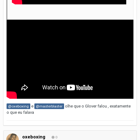
e
olhe que o Glover falou , exatamente
@oxeboxing
@masterblaster
o que eu falava
oxeboxing
0