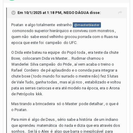
Em 10/1/2025 at 1:18 PM,
NEGO DÁGUA
disse:
Poatan e algo totalmente estranho
@masterblaster
comonosdo superior hierárquico e conviveu com monstros ,
quem não sabe essd velhinho grocou porrada com o Ruas na
epoca que este foi campeão do UFC.
O Dida este bateu na equipe do Popó toda , era teste da chute
Boxe, colocaram Dida vs Master.... Rudimar chamou o
Wanderlei Silva campeão do Pride , aí vem acaba o treino o
Rafael Cordeiro de pé aplaudindo e o convida para integrar a
chute boxe ( todo mundo foi surrado o mestre não) fez 5 lutas
de Vale Tudo, ganha todas , mas aí já rico , estabilizado e voltou
pata as serras cariocas e era até modelo na época, era o Arona
de Petrópolis kkk.
Mas tirando a brincadeira só o Master pode detalhar , o que é
o Poatan.
Para mim é algo de Deus , sério sabe a história de um indiano
que aprendeu matemática do nada e dizia que era através dos
sonhos.. Sei lá o Alex é algo que barra o inexplicável para