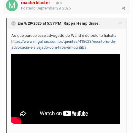
masterblaster
0
Postado
September 29, 2025
Em 9/29/2025 at 5:57 PM,
Rappa Hemp
disse:
Ao que parece esse advogado do Wand é do bolo tb hahaha
https://www.migalhas.com.br/quentes/418623/escritorio-de-
advocacia-e-alvejado-com-tiros-em-curitiba