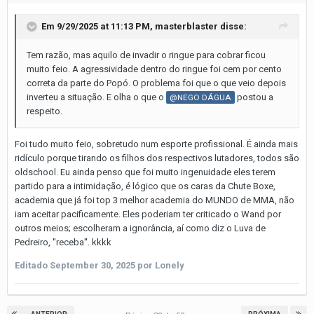
Em 9/29/2025 at 11:13 PM,
masterblaster
disse:
Tem razão, mas aquilo de invadir o ringue para cobrar ficou
muito feio. A agressividade dentro do ringue foi cem por cento
correta da parte do Popó. O problema foi que o que veio depois
inverteu a situação. E olha o que o
postou a
@NEGO DÁGUA
respeito.
Foi tudo muito feio, sobretudo num esporte profissional. É ainda mais
ridículo porque tirando os filhos dos respectivos lutadores, todos são
oldschool. Eu ainda penso que foi muito ingenuidade eles terem
partido para a intimidação, é lógico que os caras da Chute Boxe,
academia que já foi top 3 melhor academia do MUNDO de MMA, não
iam aceitar pacificamente. Eles poderiam ter criticado o Wand por
outros meios; escolheram a ignorância, aí como diz o Luva de
Pedreiro, ''receba''. kkkk
Editado
September 30, 2025
por Lonely