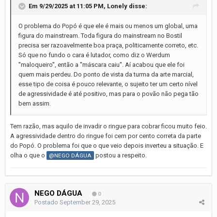
Em 9/29/2025 at 11:05 PM,
Lonely
disse:
O problema do Popó é que ele é mais ou menos um global, uma
figura do mainstream. Toda figura do mainstream no Bostil
precisa ser razoavelmente boa praça, politicamente correto, etc.
Só que no fundo o cara é lutador, como diz o Werdum
''maloqueiro'', então a ''máscara caiu''. Aí acabou que ele foi
quem mais perdeu. Do ponto de vista da turma da arte marcial,
esse tipo de coisa é pouco relevante, o sujeito ter um certo nível
de agressividade é até positivo, mas para o povão não pega tão
bem assim.
Tem razão, mas aquilo de invadir o ringue para cobrar ficou muito feio.
A agressividade dentro do ringue foi cem por cento correta da parte
do Popó. O problema foi que o que veio depois inverteu a situação. E
olha o que o
postou a respeito.
@NEGO DÁGUA
NEGO DÁGUA
0
Postado
September 29, 2025