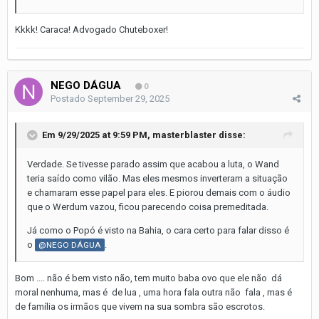
Kkkk! Caraca! Advogado Chuteboxer!
NEGO DÁGUA
0
Postado
September 29, 2025
Em 9/29/2025 at 9:59 PM,
masterblaster
disse:
Verdade. Se tivesse parado assim que acabou a luta, o Wand
teria saído como vilão. Mas eles mesmos inverteram a situação
e chamaram esse papel para eles. E piorou demais com o áudio
que o Werdum vazou, ficou parecendo coisa premeditada.
Já como o Popó é visto na Bahia, o cara certo para falar disso é
o
.
@NEGO DÁGUA
Bom .... não é bem visto não, tem muito baba ovo que ele não dá
moral nenhuma, mas é de lua , uma hora fala outra não fala , mas é
de família os irmãos que vivem na sua sombra são escrotos.