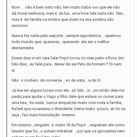
Bom .... não é bem visto não, tem muito baba ovo que ele não
dá moral nenhuma, mas é de lua , uma hora fala outra não fala ,
mas é de família os irmãos que vivem na sua sombra são
escrotos.
Nunca fez nada pelo esporte , sempre egocêntrico , queimou
todo mundo que apareceu , querendo ele ser o melhor
eternamente.
Esses dias vi um cara falar Popó tocou no meu peito e ficou dor
três dias , eu falei para , deixar de ser Peru de homem !! Tô nem
aí.
Não o conheci de conversa , so de vista , e de Oi .
Já tive em alguns locais com ele , só falo , oi , um irmão dele me
pediu para ajudar o Yago o filho dele que estava no corner para
uma luta , fui nada , nunca simpatizei muito com toda a família,
Rafael que nocauteou o Wanderlei treina muito pouco, ali foi na
raça , faz mais musculação mesmo.
Em resumo , ninguém é muito fã de Popó , respeitam ele como
lutador que foi , o acham imbatível , por que os ignorantes nem