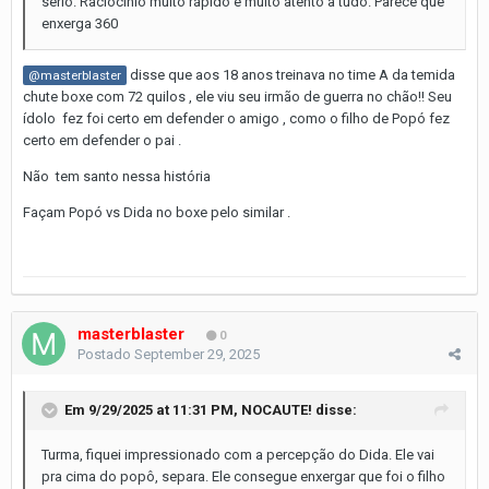
serio. Raciocínio muito rápido e muito atento a tudo. Parece que
enxerga 360
disse que aos 18 anos treinava no time A da temida
@masterblaster
chute boxe com 72 quilos , ele viu seu irmão de guerra no chão!! Seu
ídolo fez foi certo em defender o amigo , como o filho de Popó fez
certo em defender o pai .
Não tem santo nessa história
Façam Popó vs Dida no boxe pelo similar .
masterblaster
0
Postado
September 29, 2025
Em 9/29/2025 at 11:31 PM,
NOCAUTE!
disse:
Turma, fiquei impressionado com a percepção do Dida. Ele vai
pra cima do popô, separa. Ele consegue enxergar que foi o filho