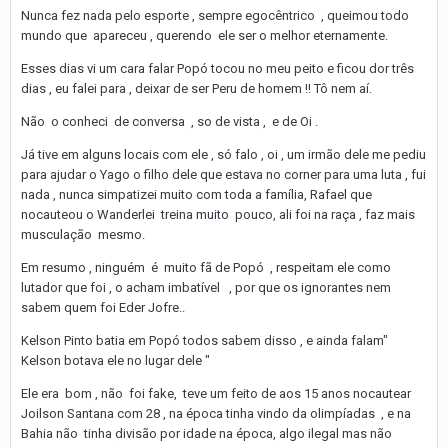
Nunca fez nada pelo esporte , sempre egocêntrico , queimou todo
mundo que apareceu , querendo ele ser o melhor eternamente.
Esses dias vi um cara falar Popó tocou no meu peito e ficou dor três
dias , eu falei para , deixar de ser Peru de homem !! Tô nem aí.
Não o conheci de conversa , so de vista , e de Oi .
Já tive em alguns locais com ele , só falo , oi , um irmão dele me pediu
para ajudar o Yago o filho dele que estava no corner para uma luta , fui
nada , nunca simpatizei muito com toda a família, Rafael que
nocauteou o Wanderlei treina muito pouco, ali foi na raça , faz mais
musculação mesmo.
Em resumo , ninguém é muito fã de Popó , respeitam ele como
lutador que foi , o acham imbatível , por que os ignorantes nem
sabem quem foi Eder Jofre..
Kelson Pinto batia em Popó todos sabem disso , e ainda falam"
Kelson botava ele no lugar dele "
Ele era bom , não foi fake, teve um feito de aos 15 anos nocautear
Joilson Santana com 28 , na época tinha vindo da olimpíadas , e na
Bahia não tinha divisão por idade na época, algo ilegal mas não