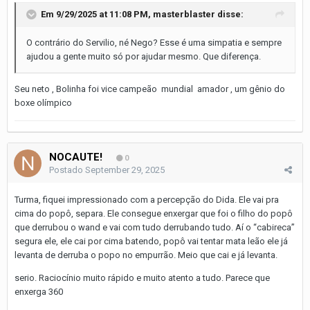
Em 9/29/2025 at 11:08 PM,
masterblaster
disse:
O contrário do Servilio, né Nego? Esse é uma simpatia e sempre
ajudou a gente muito só por ajudar mesmo. Que diferença.
Seu neto , Bolinha foi vice campeão mundial amador , um gênio do
boxe olímpico
NOCAUTE!
0
Postado
September 29, 2025
Turma, fiquei impressionado com a percepção do Dida. Ele vai pra
cima do popô, separa. Ele consegue enxergar que foi o filho do popô
que derrubou o wand e vai com tudo derrubando tudo. Aí o “cabireca”
segura ele, ele cai por cima batendo, popô vai tentar mata leão ele já
levanta de derruba o popo no empurrão. Meio que cai e já levanta.
serio. Raciocínio muito rápido e muito atento a tudo. Parece que
enxerga 360