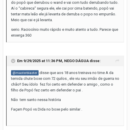
do popô que derrubou o wand e vai com tudo derrubando tudo.
Aí o “cabireca” segura ele, ele cai por cima batendo, popô vai
tentar mata leão ele já levanta de derruba o popo no empurrão.
Meio que cai e já levanta.
serio. Raciocínio muito rápido e muito atento a tudo. Parece que
enxerga 360
Em 9/29/2025 at 11:36 PM,
NEGO DÁGUA
disse:
disse que aos 18 anos treinava no time A da
@masterblaster
temida chute boxe com 72 quilos , ele viu seu irmão de guerra no
chão!! Seu ídolo fez foi certo em defender o amigo , como o
filho de Popó fez certo em defender o pai .
Não tem santo nessa história
Façam Popó vs Dida no boxe pelo similar .