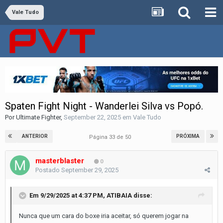
Vale Tudo
Spaten Fight Night - Wanderlei Silva vs Popó.
Por
Ultimate Fighter
,
September 22, 2025
em
Vale Tudo
ANTERIOR
PRÓXIMA
Página 33 de 50
masterblaster
0
Postado
September 29, 2025
Em 9/29/2025 at 4:37 PM,
ATIBAIA
disse:
Nunca que um cara do boxe iria aceitar, só querem jogar na