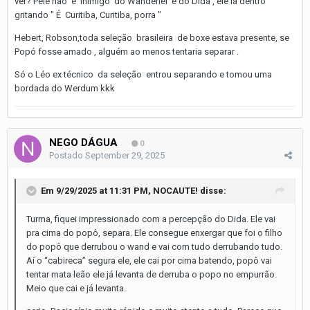
ver? Pelé não é inimigo do Wanderlei e do Dida , ele ia dentro
gritando " É Curitiba, Curitiba, porra "
Hebert, Robson,toda seleção brasileira de boxe estava presente, se
Popó fosse amado , alguém ao menos tentaria separar .
Só o Léo ex técnico da seleção entrou separando e tomou uma
bordada do Werdum kkk
NEGO DÁGUA
0
Postado
September 29, 2025
Em 9/29/2025 at 11:31 PM,
NOCAUTE!
disse:
Turma, fiquei impressionado com a percepção do Dida. Ele vai
pra cima do popô, separa. Ele consegue enxergar que foi o filho
do popô que derrubou o wand e vai com tudo derrubando tudo.
Aí o “cabireca” segura ele, ele cai por cima batendo, popô vai
tentar mata leão ele já levanta de derruba o popo no empurrão.
Meio que cai e já levanta.