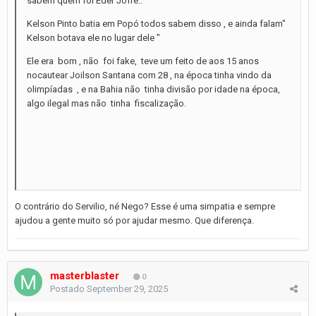
sabem quem foi Eder Jofre..
Kelson Pinto batia em Popó todos sabem disso , e ainda falam"
Kelson botava ele no lugar dele "
Ele era bom , não foi fake, teve um feito de aos 15 anos
nocautear Joilson Santana com 28 , na época tinha vindo da
olimpíadas , e na Bahia não tinha divisão por idade na época,
algo ilegal mas não tinha fiscalização.
O contrário do Servilio, né Nego? Esse é uma simpatia e sempre
ajudou a gente muito só por ajudar mesmo. Que diferença.
masterblaster
0
Postado
September 29, 2025