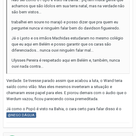
achamos que são ídolos em sua terra natal, mas na verdade não
são bem vistos...
trabalhei em soure no marajó e posso dizer que pra quem eu
perguntei nunca vi ninguém falar bem do davidson figueiredo.
Já o Lyoto e os irmãos Machidas estudaram no mesmo colégio
que eu aqui em Belém e posso garantir que os caras são
diferenciados... nunca ouvi ninguém falar mal...
Ulysses Pereira é respeitado aqui em Belém e, também, nunca
ouvi nada contra...
Verdade. Se tivesse parado assim que acabou a luta, o Wand teria
saído como vilão. Mas eles mesmos inverteram a situação e
chamaram esse papel para eles. E piorou demais com o áudio que o
Werdum vazou, ficou parecendo coisa premeditada.
Já como o Popó é visto na Bahia, o cara certo para falar disso é o
.
@NEGO DÁGUA