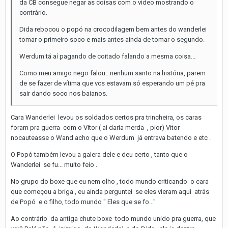
da CB consegue negar as coisas com o vídeo mostrando o
contrário.
Dida rebocou o popó na crocodilagem bem antes do wanderlei
tomar o primeiro soco e mais antes ainda de tomar o segundo.
Werdum tá aí pagando de coitado falando a mesma coisa...
Como meu amigo nego falou...nenhum santo na história, parem
de se fazer de vítima que vcs estavam só esperando um pé pra
sair dando soco nos baianos.
Cara Wanderlei levou os soldados certos pra trincheira, os caras
foram pra guerra com o Vitor ( aí daria merda , pior) Vitor
nocauteasse o Wand acho que o Werdum já entrava batendo e etc .
O Popó também levou a galera dele e deu certo , tanto que o
Wanderlei se fu... muito feio .
No grupo do boxe que eu nem olho , todo mundo criticando o cara
que começou a briga , eu ainda perguntei se eles vieram aqui atrás
de Popó e o filho, todo mundo " Eles que se fo..."
Ao contrário da antiga chute boxe todo mundo unido pra guerra, que