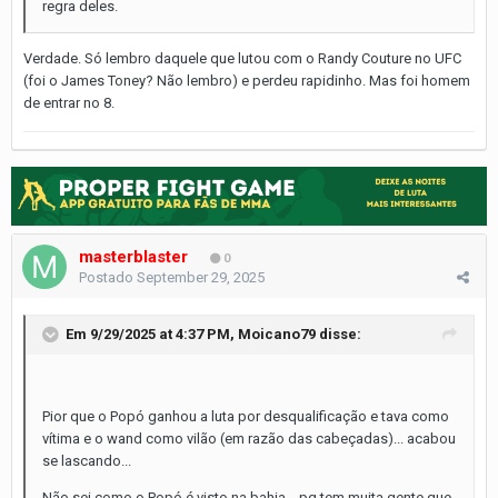
regra deles.
Verdade. Só lembro daquele que lutou com o Randy Couture no UFC
(foi o James Toney? Não lembro) e perdeu rapidinho. Mas foi homem
de entrar no 8.
masterblaster
0
Postado
September 29, 2025
Em 9/29/2025 at 4:37 PM,
Moicano79
disse:
Pior que o Popó ganhou a luta por desqualificação e tava como
vítima e o wand como vilão (em razão das cabeçadas)... acabou
se lascando...
Não sei como o Popó é visto na bahia... pq tem muita gente que