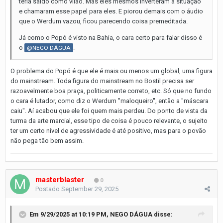
teria saído como vilão. Mas eles mesmos inverteram a situação
e chamaram esse papel para eles. E piorou demais com o áudio
que o Werdum vazou, ficou parecendo coisa premeditada.
Já como o Popó é visto na Bahia, o cara certo para falar disso é
o
.
@NEGO DÁGUA
O problema do Popó é que ele é mais ou menos um global, uma figura
do mainstream. Toda figura do mainstream no Bostil precisa ser
razoavelmente boa praça, politicamente correto, etc. Só que no fundo
o cara é lutador, como diz o Werdum ''maloqueiro'', então a ''máscara
caiu''. Aí acabou que ele foi quem mais perdeu. Do ponto de vista da
turma da arte marcial, esse tipo de coisa é pouco relevante, o sujeito
ter um certo nível de agressividade é até positivo, mas para o povão
não pega tão bem assim.
masterblaster
0
Postado
September 29, 2025
Em 9/29/2025 at 10:19 PM,
NEGO DÁGUA
disse: