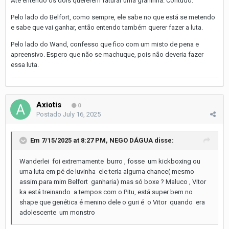
Até entendo os dois quererem faturar uma graninha. Contudo:
Pelo lado do Belfort, como sempre, ele sabe no que está se metendo
e sabe que vai ganhar, então entendo também querer fazer a luta.
Pelo lado do Wand, confesso que fico com um misto de pena e
apreensivo. Espero que não se machuque, pois não deveria fazer
essa luta.
Axiotis
0
Postado
July 16, 2025
Em 7/15/2025 at 8:27 PM,
NEGO DÁGUA
disse:
Wanderlei foi extremamente burro , fosse um kickboxing ou
uma luta em pé de luvinha ele teria alguma chance( mesmo
assim.para mim Belfort ganharia) mas só boxe ? Maluco , Vitor
ka está treinando a tempos com o Pitu, está super bem no
shape que genética é menino dele o guri é o Vitor quando era
adolescente um monstro