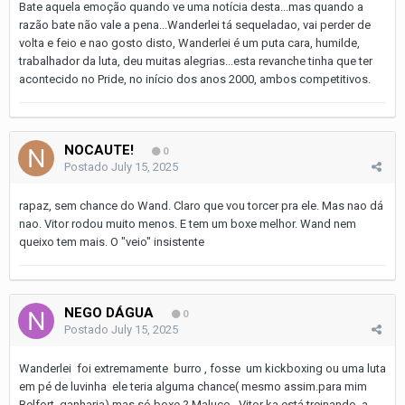
Bate aquela emoção quando ve uma notícia desta...mas quando a
razão bate não vale a pena...Wanderlei tá sequeladao, vai perder de
volta e feio e nao gosto disto, Wanderlei é um puta cara, humilde,
trabalhador da luta, deu muitas alegrias...esta revanche tinha que ter
acontecido no Pride, no início dos anos 2000, ambos competitivos.
NOCAUTE!
0
Postado
July 15, 2025
rapaz, sem chance do Wand. Claro que vou torcer pra ele. Mas nao dá
nao. Vitor rodou muito menos. E tem um boxe melhor. Wand nem
queixo tem mais. O "veio" insistente
NEGO DÁGUA
0
Postado
July 15, 2025
Wanderlei foi extremamente burro , fosse um kickboxing ou uma luta
em pé de luvinha ele teria alguma chance( mesmo assim.para mim
Belfort ganharia) mas só boxe ? Maluco , Vitor ka está treinando a