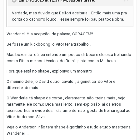
Em 7/16/2025 at 12:37 PM,
Axiotis
disse:
Verdade, mas duvido que Belfort aceitaria... Então mais uma pra
conta do cachorro louco... esse sempre foi pau pra toda obra.
Wanderlei é a acepção da palavra, CORAGEM!!
Se fosse um kickboxing o Vitor teria trabalho .
Mas boxe não dá, eu entendo um.pouco dr boxe e ele está treinando
com o Pitu o melhor técnico do Brasil junto com o Matheus.
Fora que está no shape , explosivo um monstro
O menino dele , o David outro cavalo , a genética do Vitor é
diferente demais .
O Wanderlei tá shape de coroa , claramente não treina mais , vejo
raramente ele com.o Dida mas lento, sem explosão aí os erros
técnicos ficam evidentes .. claramente não gosta de treinar igual ao
Vitor, Anderson Silva.
Veja o Anderson não tem shape é gordinho e tudo e tudo mas treina
Wanderlei ..