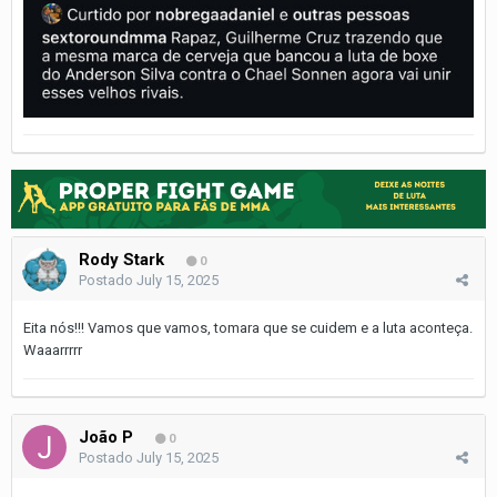
Rody Stark
0
Postado
July 15, 2025
Eita nós!!! Vamos que vamos, tomara que se cuidem e a luta aconteça.
Waaarrrrr
João P
0
Postado
July 15, 2025