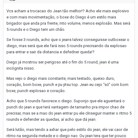
Vcs acham a trocacao do Jean tão melhor!? Acho ele mais explosivo
e com mais movimentação, o boxe do Diego é um estilo mais
brigador que anda pra frente, mto volume, menos explosão. Mas será
5 rounds e o Diego tem um chão.
Se fosse 3 rounds, acho que o jeans talvez conseguisse outboxear o
diego, mas será que ele fará isso 5 rounds precisando da explosao
para entrar e sair da distancia e defedner queda!?
Diego já mostrou ser perigoso até o fim do 5 round, jean é uma
incógnita nisso.
Mas vejo o diego mais constante, mais testado, queixo duro,
coração, bom boxe, punch e jiu-jitsu top. Jean eu cejo "só" com bom
boxe, punch explosao e coração.
Acho que 5 rounds favorece o diego. Suponjo que ele aguentará o
punch do jean e que terá vantagem de tamanho pra impor chao de
precisar, mas se a mao do jean entrar pu ele clnseguir manter o ritmo 5
rounds e defender as quedas, aí acho que dá jean.
Será lutão, mas tendo a axhar que pelo estilo do jean, ele vai caor de
ritmo na segunda metade e o diego nao. Ou jean tera que ter pouco