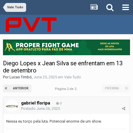
Vale Tudo
Diego Lopes x Jean Silva se enfrentam em 13
de setembro
Por
Lucas Timbó
,
June 25, 2025
em
Vale Tudo
ANTERIOR
PRÓXIMA
Página 2 de 2
gabriel floripa
0
Postado
June 26, 2025
Nessa eu torço pela luta. Potencial enorme de um show.