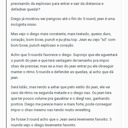
precisando da explosao para entrar e sair da distancia e
defedner queda!?
Diego já mostrou ser perigoso até o fim do 5 round, jean é uma
incógnita nisso.
Mas vejo o diego mais constante, mais testado, queixo duro,
coração, bom boxe, punch e jiu-jitsu top. Jean eu cejo "só" com
bom boxe, punch explosao e coração.
Acho que 5 rounds favorece o diego. Suponjo que ele aguentará
o punch do jean e que terá vantagem de tamanho pra impor
chao de precisar, mas se a mao do jean entrar pu ele clnseguir
manter o ritmo 5 rounds e defender as quedas, aí acho que dá
jean.
Será lutão, mas tendo a axhar que pelo estilo do jean, ele vai
caor de ritmo na segunda metade e o diego nao. Ou jean tera
que ter pouco volume pra gauebtar e o diegl nao, ganhando
pontos. Diego me parece maior e mais forte, pode conseguir
impor o chao mesmo nao tendo muito wrestling.
Se fosse 3 round acho que o Jean seria levemente favorito. 5
rounds vejo o diego levemente favorito.