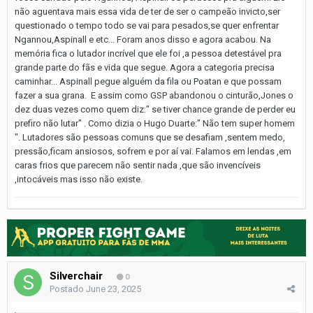
não aguentava mais essa vida de ter de ser o campeão invicto,ser
questionado o tempo todo se vai para pesados,se quer enfrentar
Ngannou,Aspinall e etc... Foram anos disso e agora acabou. Na
memória fica o lutador incrível que ele foi ,a pessoa detestável pra
grande parte do fãs e vida que segue. Agora a categoria precisa
caminhar... Aspinall pegue alguém da fila ou Poatan e que possam
fazer a sua grana. E assim como GSP abandonou o cinturão,Jones o
dez duas vezes como quem diz:" se tiver chance grande de perder eu
prefiro não lutar" . Como dizia o Hugo Duarte:" Não tem super homem
". Lutadores são pessoas comuns que se desafiam ,sentem medo,
pressão,ficam ansiosos, sofrem e por aí vai. Falamos em lendas ,em
caras frios que parecem não sentir nada ,que são invencíveis
,intocáveis mas isso não existe.
Silverchair
0
Postado
June 23, 2025