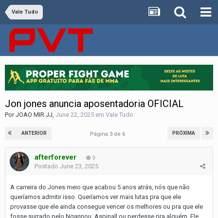
Vale Tudo
Jon jones anuncia aposentadoria OFICIAL
Por
JOAO MIR JJ
,
June 22, 2025
em
Vale Tudo
ANTERIOR
PRÓXIMA
Página 3 de 6
afterforever
0
Postado
June 23, 2025
A carreira do Jones meio que acabou 5 anos atrás, nós que não
queríamos admitir isso. Queríamos ver mais lutas pra que ele
provasse que ele ainda consegue vencer os melhores ou pra que ele
fosse surrado pelo Ngannou, Aspinall ou perdesse pra alguém. Ele