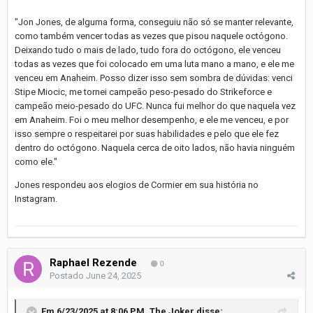
"Jon Jones, de alguma forma, conseguiu não só se manter relevante,
como também vencer todas as vezes que pisou naquele octógono.
Deixando tudo o mais de lado, tudo fora do octógono, ele venceu
todas as vezes que foi colocado em uma luta mano a mano, e ele me
venceu em Anaheim. Posso dizer isso sem sombra de dúvidas: venci
Stipe Miocic, me tornei campeão peso-pesado do Strikeforce e
campeão meio-pesado do UFC. Nunca fui melhor do que naquela vez
em Anaheim. Foi o meu melhor desempenho, e ele me venceu, e por
isso sempre o respeitarei por suas habilidades e pelo que ele fez
dentro do octógono. Naquela cerca de oito lados, não havia ninguém
como ele."
Jones respondeu aos elogios de Cormier em sua história no
Instagram.
Raphael Rezende
0
Postado
June 24, 2025
Em 6/23/2025 at 8:06 PM,
The Joker
disse: