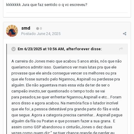
kkkkkkk Jura que faz sentido o q vc escreveu?
smd
0
Postado
June 24, 2025
Em 6/23/2025 at 10:56 AM,
afterforever
disse:
A carreira do Jones meio que acabou 5 anos atrás, nós que não
queríamos admitir isso. Queríamos ver mais lutas pra que ele
provasse que ele ainda consegue vencer os melhores ou pra
que ele fosse surrado pelo Ngannou, Aspinall ou perdesse pra
alguém. Ele não aguentava mais essa vida de ter de ser o
campeão invicto,ser questionado o tempo todo se vai
para pesados,se quer enfrentar Ngannou,Aspinall e etc... Foram
anos disso e agora acabou. Na memória fica o lutador incrível
que ele foi ,a pessoa detestável pra grande parte do fãs e vida
que segue. Agora a categoria precisa caminhar... Aspinall pegue
alguém da fila ou Poatan e que possam fazer a sua grana. E
assim como GSP abandonou o cinturão,Jones o dez duas
vezes como quem diz:" se tiver chance grande de perder eu