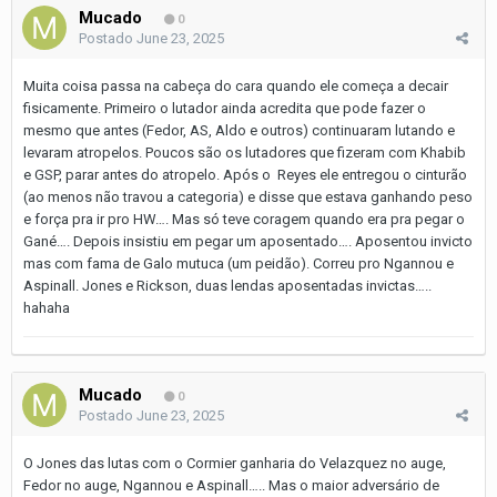
Mucado
0
Postado
June 23, 2025
Muita coisa passa na cabeça do cara quando ele começa a decair
fisicamente. Primeiro o lutador ainda acredita que pode fazer o
mesmo que antes (Fedor, AS, Aldo e outros) continuaram lutando e
levaram atropelos. Poucos são os lutadores que fizeram com Khabib
e GSP, parar antes do atropelo. Após o Reyes ele entregou o cinturão
(ao menos não travou a categoria) e disse que estava ganhando peso
e força pra ir pro HW…. Mas só teve coragem quando era pra pegar o
Gané…. Depois insistiu em pegar um aposentado…. Aposentou invicto
mas com fama de Galo mutuca (um peidão). Correu pro Ngannou e
Aspinall. Jones e Rickson, duas lendas aposentadas invictas…..
hahaha
Mucado
0
Postado
June 23, 2025
O Jones das lutas com o Cormier ganharia do Velazquez no auge,
Fedor no auge, Ngannou e Aspinall….. Mas o maior adversário de