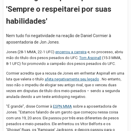
'Sempre o respeitarei por suas
habilidades'
Nem tudo foi negatividade na reação de Daniel Cormier à
aposentadoria de Jon Jones.
Jones (28-1 MMA, 22-1 UFC)
encerrou a carreira
e, no processo, abriu
mão do título dos pesos pesados do UFC.
Tom Aspinall
(15-3 MMA,
8-1 UFC) foi promovido a campeão dos pesos pesados do UFC.
Cormier acredita que a recusa de Jones em enfrentar Aspinall em uma
luta que valeria o título
afeta negativamente seu legado
. No entanto,
isso não o impediu de elogiar seu antigo rival, que o venceu duas
vezes em disputas de título dos meio-pesados – sendo a segunda
anulada devido a um teste antidoping negativo.
"É grande", disse Cormier à
ESPN MMA
sobre a aposentadoria de
Jones. "Estamos falando de um garoto que começou nessa coisa
com uns 19, 20 anos. Ele passou por três eras diferentes de pesos
pesados e meio-pesados. Ele enfrentou os Vitor Belforts e os
'Shogun' Ruas, os 'Rampage' Jacksons, e depois passou para o