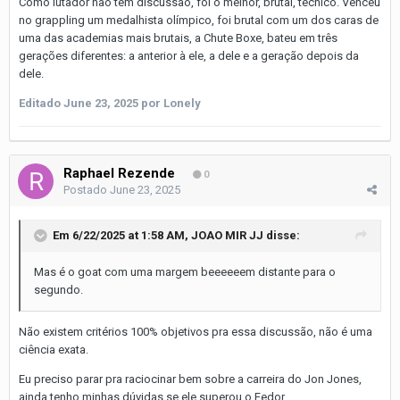
Como lutador não tem discussão, foi o melhor, brutal, técnico. Venceu
no grappling um medalhista olímpico, foi brutal com um dos caras de
uma das academias mais brutais, a Chute Boxe, bateu em três
gerações diferentes: a anterior à ele, a dele e a geração depois da
dele.
Editado
June 23, 2025
por Lonely
Raphael Rezende
0
Postado
June 23, 2025
Em 6/22/2025 at 1:58 AM,
JOAO MIR JJ
disse:
Mas é o goat com uma margem beeeeeem distante para o
segundo.
Não existem critérios 100% objetivos pra essa discussão, não é uma
ciência exata.
Eu preciso parar pra raciocinar bem sobre a carreira do Jon Jones,
ainda tenho minhas dúvidas se ele superou o Fedor.