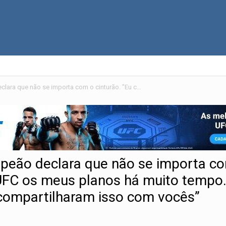
Jon Jones aposentado? Campeão declara que não se importa com o cinturão. "Eu comuniquei ao UFC os meus planos há muito tempo. Não faço ideia por que eles ainda não compartilharam isso com vocês”
eão declara que não se importa c
 UFC os meus planos há muito tempo
 compartilharam isso com vocês”