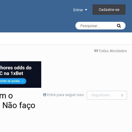
Cadastre-se
Entrar
Todas Atividades
om o
Entre para seguir isso
Seguidores
0
. Não faço