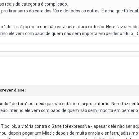
s reais da categoria é complicado.
pra tirar sarro da cara dos fãs e de todos os outros. E acha que tá legal
do " de fora" pq meio que não está nem aí pro cinturão. Nem faz sentido 
rino ele vem com papo de quem não sem importa em perder o título... Q
forever
disse:
ando " de fora" pq meio que não está nem aí pro cinturão. Nem faz senti
peão interino ele vem com papo de quem não sem importa em perder o tít
 Tipo, ok, a vitória contra o Gane foi expressiva - apesar dele não ser 
nou, depois pegar um Miocic depois de muita enrola e enferrujadíssimo 