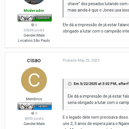
chave” dos pesados lutando com o
mais ainda é que o Jones usa isso 
Moderador
Ele dá a impressão de já estar falan
0
20636 posts
obrigado a lutar com o campeão inte
Gender:
Male
Location:
São Paulo
cisao
Postado
May 22, 2025
Em 5/22/2025 at 3:02 PM,
after
Ele dá a impressão de já estar fal
Membros
seria obrigado a lutar com o cam
0
E o legado dele nem precisava disso.
8393 posts
uns 2, 3 anos de espera para o Ngan
Gender:
Male