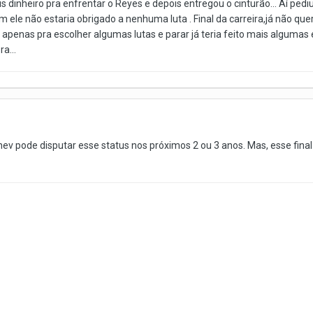
dinheiro pra enfrentar o Reyes e depois entregou o cinturão... Aí pediu
im ele não estaria obrigado a nenhuma luta . Final da carreira,já não 
o apenas pra escolher algumas lutas e parar já teria feito mais algumas 
a...
v pode disputar esse status nos próximos 2 ou 3 anos. Mas, esse final de