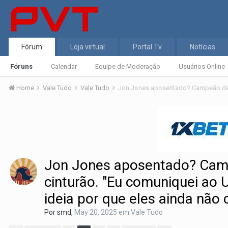
Fórum
Loja virtual
Portal Tv
Notícias
Fóruns
Calendar
Equipe de Moderação
Usuários Online
Home
Vale Tudo
Vale Tudo
Jon Jones aposentado? Camp
cinturão. "Eu comuniquei ao
ideia por que eles ainda não
Por
smd
,
May 20, 2025
em
Vale Tudo