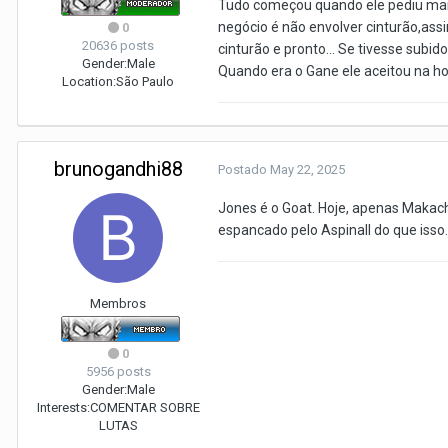
Tudo começou quando ele pediu mais 
negócio é não envolver cinturão,ass
0
20636 posts
cinturão e pronto... Se tivesse subid
Gender:
Male
Quando era o Gane ele aceitou na hor
Location:
São Paulo
brunogandhi88
Postado
May 22, 2025
Jones é o Goat. Hoje, apenas Makache
espancado pelo Aspinall do que isso.
Membros
0
5956 posts
Gender:
Male
Interests:
COMENTAR SOBRE
LUTAS