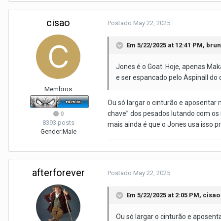
cisao
Postado
May 22, 2025
Em 5/22/2025 at 12:41 PM,
brun
Jones é o Goat. Hoje, apenas Makac
e ser espancado pelo Aspinall do 
Membros
Ou só largar o cinturão e aposenta
chave” dos pesados lutando com os 
0
8393 posts
mais ainda é que o Jones usa isso pra
Gender:
Male
afterforever
Postado
May 22, 2025
Em 5/22/2025 at 2:05 PM,
cisao
Ou só largar o cinturão e aposen