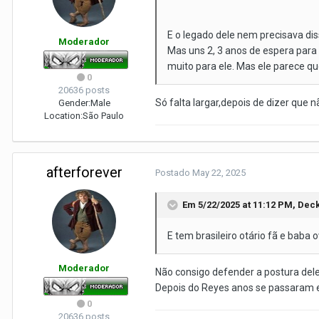
E o legado dele nem precisava diss
Moderador
Mas uns 2, 3 anos de espera para 
muito para ele. Mas ele parece qu
0
20636 posts
Só falta largar,depois de dizer que 
Gender:
Male
Location:
São Paulo
afterforever
Postado
May 22, 2025
Em 5/22/2025 at 11:12 PM,
Dec
E tem brasileiro otário fã e baba o
Moderador
Não consigo defender a postura del
Depois do Reyes anos se passaram e e
0
20636 posts