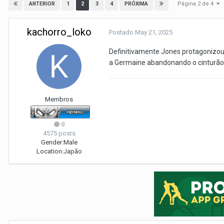
Página 2 de 4
1
2
3
4
ANTERIOR
PRÓXIMA
kachorro_loko
Postado
May 21, 2025
Definitivamente Jones protagonizou 
a Germaine abandonando o cinturão
Membros
0
4575 posts
Gender:
Male
Location:
Japão