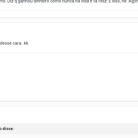
. Diz q ganhou dinheiro como nunca na vida e ta feliz. É isso, né. Agor
 desse cara...kk
o
disse: