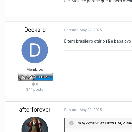
ele. Mas ele parece que ta bem mesmo
Deckard
Postado
May 22, 2025
E tem brasileiro otário fã e baba ovo
Membros
0
344 posts
afterforever
Postado
May 22, 2025
Em 5/22/2025 at 10:29 PM,
cisa