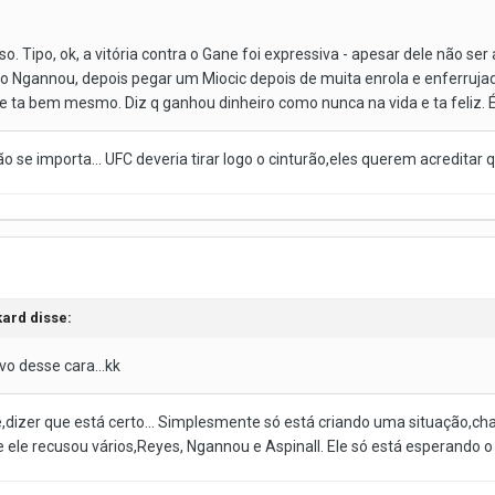
o. Tipo, ok, a vitória contra o Gane foi expressiva - apesar dele não se
o Ngannou, depois pegar um Miocic depois de muita enrola e enferrujad
e ta bem mesmo. Diz q ganhou dinheiro como nunca na vida e ta feliz. É 
não se importa... UFC deveria tirar logo o cinturão,eles querem acredita
kard
disse:
vo desse cara...kk
e,dizer que está certo... Simplesmente só está criando uma situação,c
le recusou vários,Reyes, Ngannou e Aspinall. Ele só está esperando o U