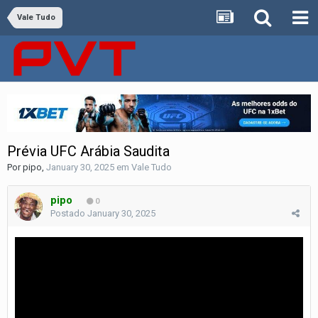
Vale Tudo
Prévia UFC Arábia Saudita
Por
pipo
,
January 30, 2025
em
Vale Tudo
pipo
0
Postado
January 30, 2025