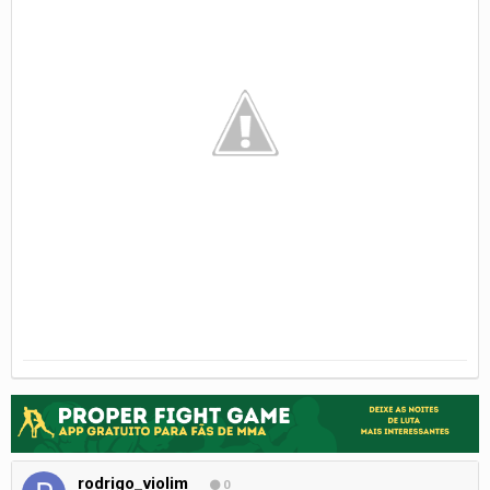
rodrigo_violim
0