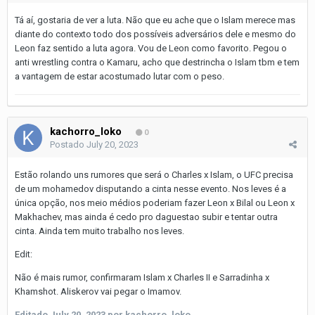
Tá aí, gostaria de ver a luta. Não que eu ache que o Islam merece mas
diante do contexto todo dos possíveis adversários dele e mesmo do
Leon faz sentido a luta agora. Vou de Leon como favorito. Pegou o
anti wrestling contra o Kamaru, acho que destrincha o Islam tbm e tem
a vantagem de estar acostumado lutar com o peso.
kachorro_loko
0
Postado
July 20, 2023
Estão rolando uns rumores que será o Charles x Islam, o UFC precisa
de um mohamedov disputando a cinta nesse evento. Nos leves é a
única opção, nos meio médios poderiam fazer Leon x Bilal ou Leon x
Makhachev, mas ainda é cedo pro daguestao subir e tentar outra
cinta. Ainda tem muito trabalho nos leves.
Edit:
Não é mais rumor, confirmaram Islam x Charles II e Sarradinha x
Khamshot. Aliskerov vai pegar o Imamov.
Editado
July 20, 2023
por kachorro_loko