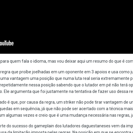
ês para quem fala o idioma, mas vou deixar aqui um resumo do que é co
 regra que proíbe joelhadas em um oponente em 3 apoios e usa como jus
uma vantagem uma posição que numa luta real seria extremamente perig
 repetidamente nessa posição sabendo que o lutador em pé não terá opç
 Ele argumenta que foi justamente na tentativa de fazer uso dessa reg
tado é que, por causa da regra, um striker não pode tirar vantagem de 
uedas em sequência, já que não pode ser acertado com a técnica mais a
rum algumas vezes e creio que é uma mudança necessária nas regras, já 
 parte do sucesso do gameplain dos lutadores daguestaneses vem da im
sa da limitação imposta pelas regras. Na posição em que se encontra o 