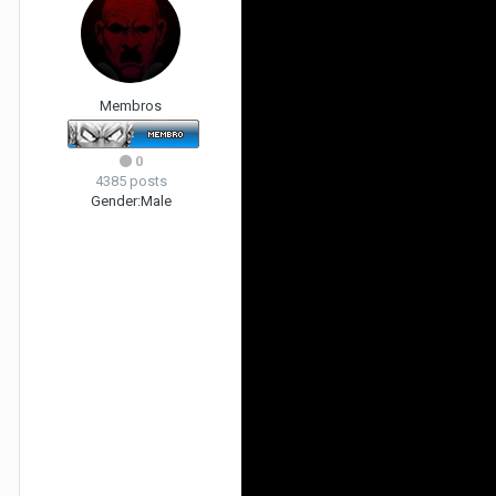
Membros
0
4385 posts
Gender:
Male