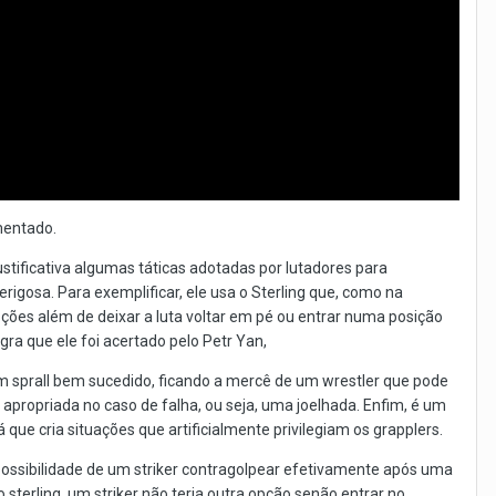
mentado.
tificativa algumas táticas adotadas por lutadores para
osa. Para exemplificar, ele usa o Sterling que, como na
ões além de deixar a luta voltar em pé ou entrar numa posição
ra que ele foi acertado pelo Petr Yan,
um sprall bem sucedido, ficando a mercê de um wrestler que pode
propriada no caso de falha, ou seja, uma joelhada. Enfim, é um
que cria situações que artificialmente privilegiam os grapplers.
possibilidade de um striker contragolpear efetivamente após uma
sterling, um striker não teria outra opção senão entrar no