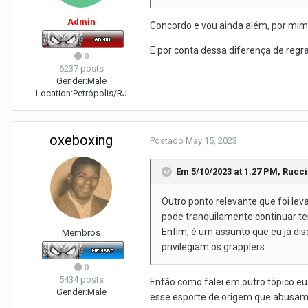
Admin
Concordo e vou ainda além, por mim 
E por conta dessa diferença de regr
0
6237 posts
Gender:
Male
Location:
Petrópolis/RJ
oxeboxing
Postado
May 15, 2023
Em 5/10/2023 at 1:27 PM,
Rucci
Outro ponto relevante que foi lev
pode tranquilamente continuar te
Enfim, é um assunto que eu já dis
Membros
privilegiam os grapplers.
0
5434 posts
Então como falei em outro tópico e
Gender:
Male
esse esporte de origem que abusam