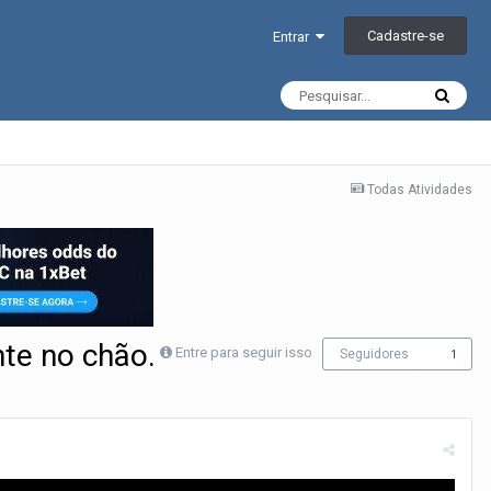
Cadastre-se
Entrar
Todas Atividades
nte no chão.
Entre para seguir isso
Seguidores
1