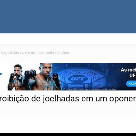
ão de joelhadas em um oponente no chão.
proibição de joelhadas em um opone