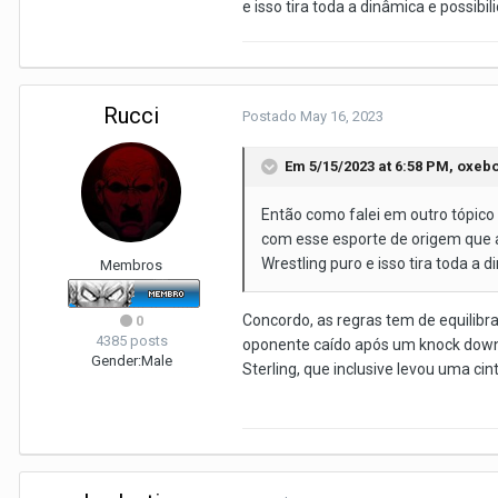
e isso tira toda a dinâmica e possibi
Rucci
Postado
May 16, 2023
Em 5/15/2023 at 6:58 PM,
oxebo
Então como falei em outro tópico
com esse esporte de origem que
Wrestling puro e isso tira toda a 
Membros
Concordo, as regras tem de equilibr
0
4385 posts
oponente caído após um knock down,
Gender:
Male
Sterling, que inclusive levou uma ci