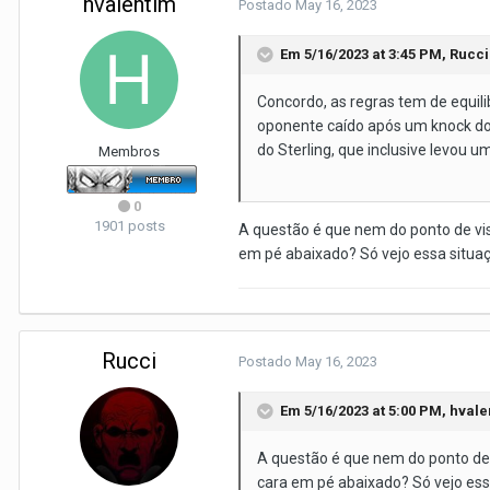
hvalentim
Postado
May 16, 2023
Em 5/16/2023 at 3:45 PM,
Rucci
Concordo, as regras tem de equili
oponente caído após um knock dow
do Sterling, que inclusive levou u
Membros
0
1901 posts
A questão é que nem do ponto de vis
em pé abaixado? Só vejo essa situaç
Rucci
Postado
May 16, 2023
Em 5/16/2023 at 5:00 PM,
hvale
A questão é que nem do ponto de 
cara em pé abaixado? Só vejo essa