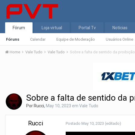
Fórum
Loja virtual
Portal Tv
Notícias
Fóruns
Calendar
Equipe de Moderação
Usuários Online
Home
Vale Tudo
Vale Tudo
Sobre a falta de sentido da proibiç
Sobre a falta de sentido da 
Por
Rucci
,
May 10, 2023
em
Vale Tudo
Rucci
Postado
May 10, 2023
(editado)