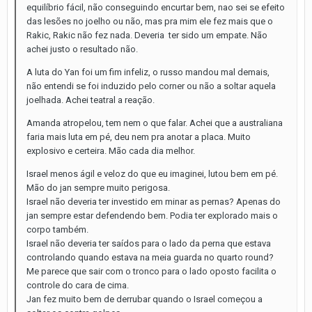
equilíbrio fácil, não conseguindo encurtar bem, nao sei se efeito
das lesões no joelho ou não, mas pra mim ele fez mais que o
Rakic, Rakic não fez nada. Deveria ter sido um empate. Não
achei justo o resultado não.
A luta do Yan foi um fim infeliz, o russo mandou mal demais,
não entendi se foi induzido pelo corner ou não a soltar aquela
joelhada. Achei teatral a reação.
Amanda atropelou, tem nem o que falar. Achei que a australiana
faria mais luta em pé, deu nem pra anotar a placa. Muito
explosivo e certeira. Mão cada dia melhor.
Israel menos ágil e veloz do que eu imaginei, lutou bem em pé.
Mão do jan sempre muito perigosa.
Israel não deveria ter investido em minar as pernas? Apenas do
jan sempre estar defendendo bem. Podia ter explorado mais o
corpo também.
Israel não deveria ter saídos para o lado da perna que estava
controlando quando estava na meia guarda no quarto round?
Me parece que sair com o tronco para o lado oposto facilita o
controle do cara de cima.
Jan fez muito bem de derrubar quando o Israel começou a