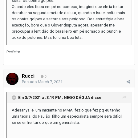
soltar os contra golpes.
Quando eles ficou em pé no começo, imaginei que ele ia tentar
derrubar na segunda metade da luta, quando o Israel solta mais
os contra golpes e se torna aos perigoso. Boa estratégia e boa
execução, bom que o Glover disputa agora, apesar de me
preocupar a lentidão do brasileiro em pé somado ao punch e
boxe do polonês. Mas foi uma boa luta.
Perfeito
Rucci
0
Postado
March 7, 2021
Em 3/7/2021 at 3:19 PM,
NEGO DÁGUA
disse:
Adesanya é um iniciante no MMA fez o que fez pq eu tenho
uma teoria do Paulão filho um especialista sempre sera dificil
se se enfrentar do que um generalista.