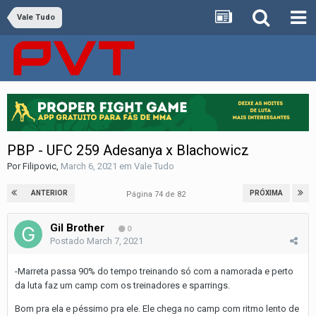
Vale Tudo
PBP - UFC 259 Adesanya x Blachowicz
Por
Filipovic
,
March 6, 2021
em
Vale Tudo
ANTERIOR
PRÓXIMA
Página 74 de 82
Gil Brother
0
Postado
March 7, 2021
-Marreta passa 90% do tempo treinando só com a namorada e perto
da luta faz um camp com os treinadores e sparrings.
Bom pra ela e péssimo pra ele. Ele chega no camp com ritmo lento de