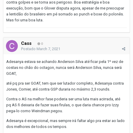
contra golpes e se torna aos perigoso. Boa estratégia e boa
execução, bom que o Glover disputa agora, apesar de me preocupar
a lentidão do brasileiro em pé somado ao punch e boxe do polonês.
Mas foi uma boa luta.
Cass
0
Postado
March 7, 2021
Adesanya estava se achando Anderson Silva até ficar pela 1º vez de
costas no chão do octagon, nunca será Anderson Silva, nunca será
GOAT,
até pq pra ser GOAT, tem que ser lutador completo, Adesanya contra
Jones, Cornier, até contra GSP duraria no máximo 2,3 rounds.
Contra o AS na melhor fase poderia ser uma luta mais acirrada, até
pq AS ñ deixaria de fazer suas firulas, o que daria chance pro Izzy
pega-lo como Weindman pegou.
Adesanya é excepcional, mas sempre irá faltar algo pra estar ao lado
dos melhores de todos os tempos.