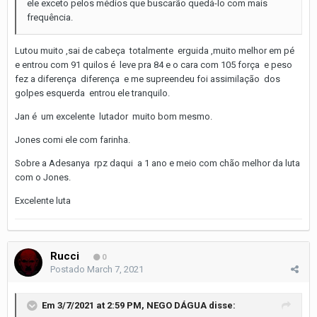
ele exceto pelos médios que buscarão quedá-lo com mais
frequência.
Lutou muito ,sai de cabeça totalmente erguida ,muito melhor em pé
e entrou com 91 quilos é leve pra 84 e o cara com 105 força e peso
fez a diferença diferença e me supreendeu foi assimilação dos
golpes esquerda entrou ele tranquilo.
Jan é um excelente lutador muito bom mesmo.
Jones comi ele com farinha.
Sobre a Adesanya rpz daqui a 1 ano e meio com chão melhor da luta
com o Jones.
Excelente luta
Rucci
0
Postado
March 7, 2021
Em 3/7/2021 at 2:59 PM,
NEGO DÁGUA
disse: