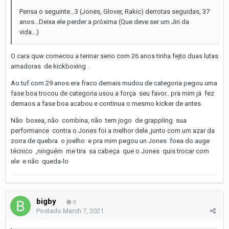
Pensa o seguinte...3 (Jones, Glover, Rakic) derrotas seguidas, 37
anos...Deixa ele perder a próxima (Que deve ser um Jiri da
vida...)
O cara quw comecou a terinar serio com 26 anos tinha fejto duas lutas
amadoras de kickboxing .
Ao tuf com 29 anos era fraco demais mudou de categoria pegou uma
fase boa trocou de categoria usou a força seu favor.. pra mim já fez
demaos a fase boa acabou e continua o mesmo kicker de antes.
Não boxea, não combina, não tem jogo de grappling sua
performance contra o Jones foi a melhor dele ,junto com um azar da
zorra de quebra o joelho e pra mim pegou un Jones foea do auge
técnico ,ninguém me tira sa cabeça que o Jones quis trocar com
ele e não queda-lo
bigby
0
Postado
March 7, 2021