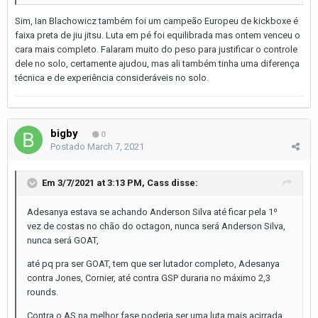
Sim, Ian Blachowicz também foi um campeão Europeu de kickboxe é
faixa preta de jiu jitsu. Luta em pé foi equilibrada mas ontem venceu o
cara mais completo. Falaram muito do peso para justificar o controle
dele no solo, certamente ajudou, mas ali também tinha uma diferença
técnica e de experiência consideráveis no solo.
bigby
0
Postado
March 7, 2021
Em 3/7/2021 at 3:13 PM,
Cass
disse:
Adesanya estava se achando Anderson Silva até ficar pela 1º
vez de costas no chão do octagon, nunca será Anderson Silva,
nunca será GOAT,
até pq pra ser GOAT, tem que ser lutador completo, Adesanya
contra Jones, Cornier, até contra GSP duraria no máximo 2,3
rounds.
Contra o AS na melhor fase poderia ser uma luta mais acirrada,