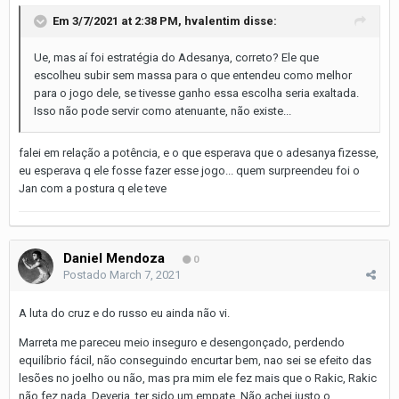
Em 3/7/2021 at 2:38 PM,
hvalentim
disse:
Ue, mas aí foi estratégia do Adesanya, correto? Ele que
escolheu subir sem massa para o que entendeu como melhor
para o jogo dele, se tivesse ganho essa escolha seria exaltada.
Isso não pode servir como atenuante, não existe...
falei em relação a potência, e o que esperava que o adesanya fizesse,
eu esperava q ele fosse fazer esse jogo... quem surpreendeu foi o
Jan com a postura q ele teve
Daniel Mendoza
0
Postado
March 7, 2021
A luta do cruz e do russo eu ainda não vi.
Marreta me pareceu meio inseguro e desengonçado, perdendo
equilíbrio fácil, não conseguindo encurtar bem, nao sei se efeito das
lesões no joelho ou não, mas pra mim ele fez mais que o Rakic, Rakic
não fez nada. Deveria ter sido um empate. Não achei justo o