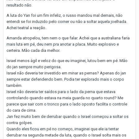
resultado não.
A luta do Yan foi um fim infeliz, o russo mandou mal demais, não
entendi se foi induzido pelo corner ou não a soltar aquela joelhada.
Achei teatral a reação.
Amanda atropelou, tem nem o que falar. Achei que a australiana faria
mais luta em pé, deu nem pra anotar a placa. Muito explosivo e
certeira. Mão cada dia melhor.
Israel menos ágil e veloz do que eu imaginei, lutou bem em pé. Mão
do jan sempre muito perigosa.
Israel não deveria ter investido em minar as pernas? Apenas do jan
sempre estar defendendo bem. Podia ter explorado mais o corpo
também.
Israel não deveria ter saídos para o lado da perna que estava
controlando quando estava na meia guarda no quarto round? Me
parece que sair com o tronco para o lado oposto facilita o controle
do cara de cima.
Jan fez muito bem de derrubar quando o Israel começou a soltar os
contra golpes.
Quando eles ficou em pé no começo, imaginei que ele ia tentar
derrubar na segunda metade da luta, quando o Israel solta mais os