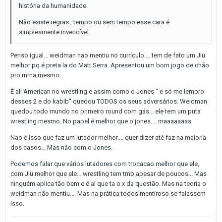
história da humanidade.
Não existe regras , tempo ou sem tempo esse cara é
simplesmente invencível
Penso igual... weidman nao mentiu no currículo.... tem de fato um Jiu
melhor pq é preta la do Matt Serra. Apresentou um bom jogo de chão
pro mma mesmo.
É ali American no wrestling e assim como o Jones " e só me lembro
desses 2 e do kabib" quedou TODOS os seus adversários. Weidman
quedou todo mundo no primeiro round com gás... ele tem um puta
wrestling mesmo. No papel é melhor que o jones.... maaaaaaas
Nao é isso que faz um lutador melhor.... quer dizer até faz na maioria
dos casos... Mas não com o Jones.
Podemos falar que vários lutadores com trocacao melhor que ele,
com Jiu melhor que ele... wrestling tem tmb apesar de poucos... Mas
ninguém aplica tão bem e é aí que ta o x da questão. Mas na teoria o
weidman não mentiu.... Mas na prática todos mentiroso se falassem
isso.