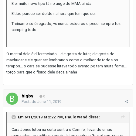
Ele muito novo tipo tá no auge do MMA ainda.
E tipo parece ser doido na hora que tem que ser.
Treinamento é regrado, vc nunca estourou o peso, sempre fez
camping todo.
O mental dele é diferenciado... ele gosta de lutar, ele gosta de
machucar e ele quer ser lembrando como o melhor de todos os
tempos... o cara se pudesse lutava todo evento pq tem muita fome...
torço para que o físico dele decaia haha
bigby
0
Postado
June 11, 2019
Em 6/11/2019 at 2:22 PM,
Paulo wand
disse:
Cara Jones lutou na curta contra o Cormier, levando umas
maozadas , acredita no queijo, lutou contra o Gustafson, contra