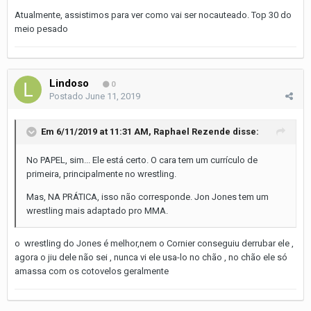
Atualmente, assistimos para ver como vai ser nocauteado. Top 30 do
meio pesado
Lindoso
0
Postado
June 11, 2019
Em 6/11/2019 at 11:31 AM,
Raphael Rezende
disse:
No PAPEL, sim... Ele está certo. O cara tem um currículo de
primeira, principalmente no wrestling.
Mas, NA PRÁTICA, isso não corresponde. Jon Jones tem um
wrestling
mais adaptado pro MMA.
o wrestling do Jones é melhor,nem o Cornier conseguiu derrubar ele ,
agora o jiu dele não sei , nunca vi ele usa-lo no chão , no chão ele só
amassa com os cotovelos geralmente