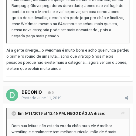
Rampage, Glover pegadores de verdade, Jones nao vai fugir do
contato com o Marreta ele vai se provar, um cara como Jones
gosta de se desafiar, depois sim pode jogar pro chão e finalizar,
esse Weidman mesmo na 84 sempre se achou mais que era,
nessa nova categoria pode ser mais nocauteado , pois a
negada pega mais pesado
Aí a gente diverge... o weidman é muito bom e acho que nunca perdeu
o primeiro round de uma luta... acho que vira top 5 nos meios
pesados porque não existe mais a categoria... agora vencer o Jones,
ele tem que evoluir muito ainda
DECONIO
0
Postado
June 11, 2019
Em 6/11/2019 at 12:46 PM,
NEGO DÁGUA
disse:
Bom sua leitura não estaria errada chão puro ele é melhor,
wrestling ele realmente tem melhor currículo, mão de é mais