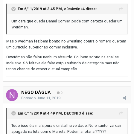
Em 6/11/2019 at 3:45 PM,
c0c4w0nk4
disse:
Um cara que queda Daniel Comier, pode com certeza quedar um
Weidman.
Mas o wedman fez bem bonito no wrestling contra o romero que tem
um curriculo superior ao comier inclusive.
Oweidman não falou nenhum absurdo. Foi bem sobrio na analise
inclusive. Só faltava ele falar estpu subindo de categoria mas não
tenho chance de vencer o atual campeão.
NEGO DÁGUA
0
Postado
June 11, 2019
Em 6/11/2019 at 4:49 PM,
DECONIO
disse:
Tudo isso é a mais pura e cristalina verdade! No entanto, vai cair
apagado na luta com o Marreta. Podem anotar ai
??
??
??