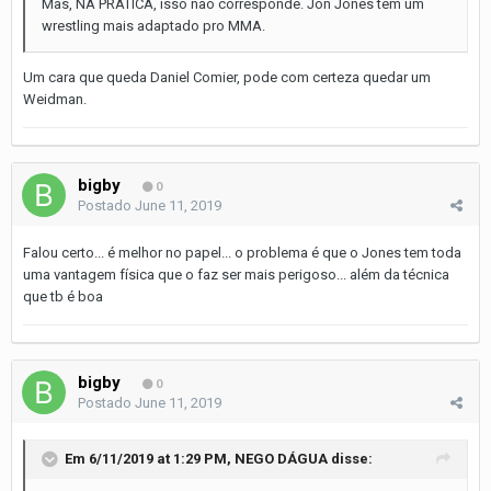
Mas, NA PRÁTICA, isso não corresponde. Jon Jones tem um
wrestling mais adaptado pro MMA.
Um cara que queda Daniel Comier, pode com certeza quedar um
Weidman.
bigby
0
Postado
June 11, 2019
Falou certo... é melhor no papel... o problema é que o Jones tem toda
uma vantagem física que o faz ser mais perigoso... além da técnica
que tb é boa
bigby
0
Postado
June 11, 2019
Em 6/11/2019 at 1:29 PM,
NEGO DÁGUA
disse: