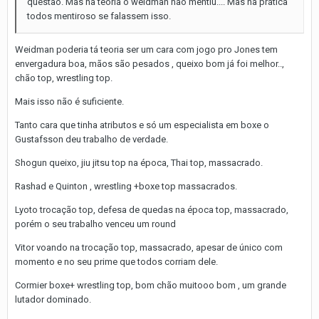
questão. Mas na teoria o weidman não mentiu.... Mas na prática
todos mentiroso se falassem isso.
Weidman poderia tá teoria ser um cara com jogo pro Jones tem
envergadura boa, mãos são pesados , queixo bom já foi melhor..,
chão top, wrestling top.
Mais isso não é suficiente.
Tanto cara que tinha atributos e só um especialista em boxe o
Gustafsson deu trabalho de verdade.
Shogun queixo, jiu jitsu top na época, Thai top, massacrado.
Rashad e Quinton , wrestling +boxe top massacrados.
Lyoto trocação top, defesa de quedas na época top, massacrado,
porém o seu trabalho venceu um round
Vitor voando na trocação top, massacrado, apesar de único com
momento e no seu prime que todos corriam dele.
Cormier boxe+ wrestling top, bom chão muitooo bom , um grande
lutador dominado.