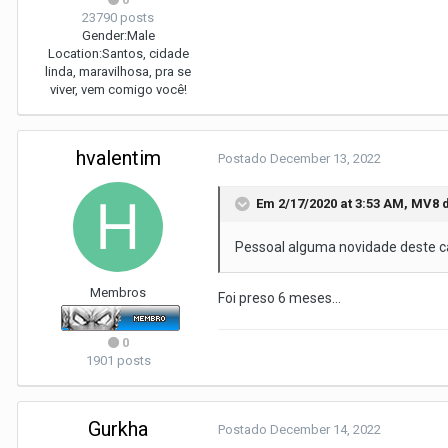
23790 posts
Gender:
Male
Location:
Santos, cidade
linda, maravilhosa, pra se
viver, vem comigo você!
hvalentim
Postado
December 13, 2022
Em 2/17/2020 at 3:53 AM,
MV8
d
Pessoal alguma novidade deste 
Membros
Foi preso 6 meses...
0
1901 posts
Gurkha
Postado
December 14, 2022