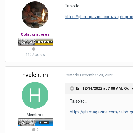
Ta solto...
https://jitsmagazine.com/ralph-grac
Colaboradores
0
1127 posts
hvalentim
Postado
December 23, 2022
Em 12/14/2022 at 7:08 AM,
Gur
Ta solto...
https://jitsmagazine.com/ralph-g
Membros
0