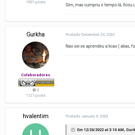
1901 posts
Sim, mas cumpriu o tempo lá, ficou 
Gurkha
Postado
December 24, 2022
Nao sei se aprendeu a licao ( alias, f
Colaboradores
0
1127 posts
hvalentim
Postado
January 9, 2023
Em 12/24/2022 at 3:10 AM,
Gur