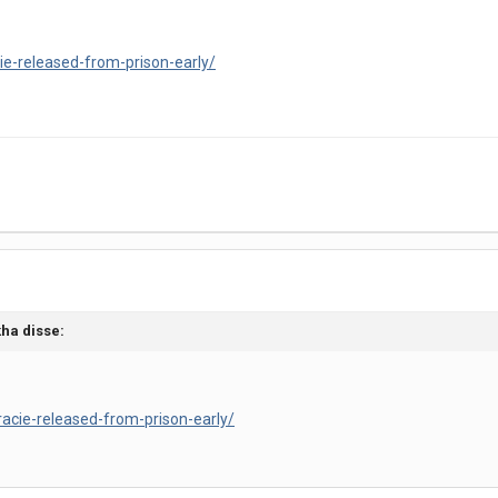
ie-released-from-prison-early/
kha
disse:
racie-released-from-prison-early/