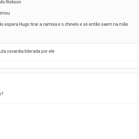
 do Rickson
ntimou
ão espera Hugo tirar a camisa e o chinelo e só então saem na mão
ta covardia liderada por ele
o?