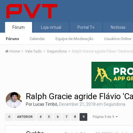
Fórum
Loja virtual
Portal Tv
Notícias
Fóruns
Calendar
Equipe de Moderação
Usuários Online
Home
Vale Tudo
Segundona
Ralph Gracie agride Flávio 'Cachorr
Ralph Gracie agride Flávio '
Por
Lucas Timbó
,
December 21, 2018
em
Segundona
Página 9 de 9
4
5
6
7
8
9
ANTERIOR