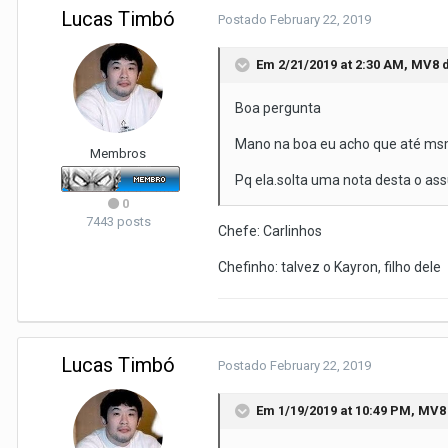
Lucas Timbó
Postado
February 22, 2019
Em 2/21/2019 at 2:30 AM,
MV8
d
Boa pergunta
Mano na boa eu acho que até msm p
Membros
Pq ela.solta uma nota desta o as
0
7443 posts
Chefe: Carlinhos
Chefinho: talvez o Kayron, filho dele
Lucas Timbó
Postado
February 22, 2019
Em 1/19/2019 at 10:49 PM,
MV8