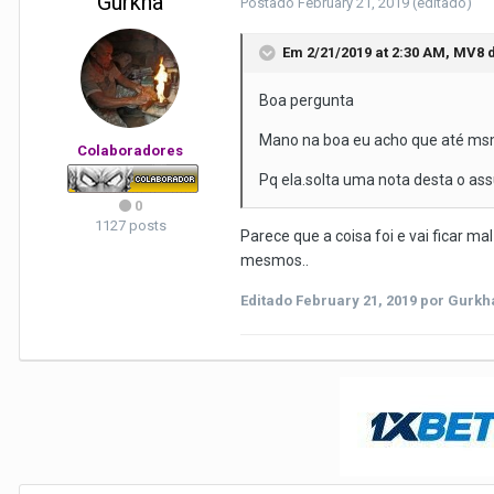
Gurkha
Postado
February 21, 2019
(editado)
Em 2/21/2019 at 2:30 AM,
MV8
d
Boa pergunta
Mano na boa eu acho que até msm p
Colaboradores
Pq ela.solta uma nota desta o as
0
1127 posts
Parece que a coisa foi e vai ficar 
mesmos..
Editado
February 21, 2019
por Gurkh