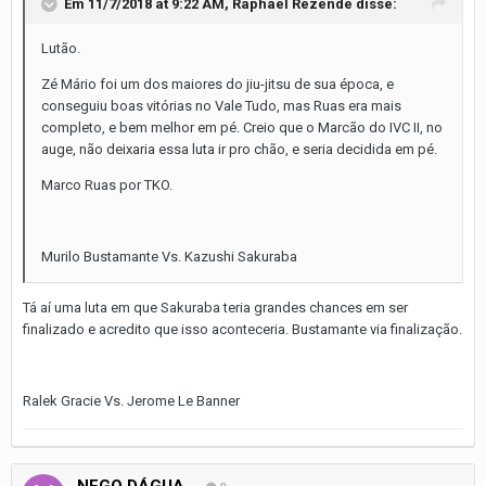
Em 11/7/2018 at 9:22 AM,
Raphael Rezende
disse:
Lutão.
Zé Mário foi um dos maiores do jiu-jitsu de sua época, e
conseguiu boas vitórias no Vale Tudo, mas Ruas era mais
completo, e bem melhor em pé. Creio que o Marcão do IVC II, no
auge, não deixaria essa luta ir pro chão, e seria decidida em pé.
Marco Ruas por TKO.
Murilo Bustamante Vs. Kazushi Sakuraba
Tá aí uma luta em que Sakuraba teria grandes chances em ser
finalizado e acredito que isso aconteceria. Bustamante via finalização.
Ralek Gracie Vs. Jerome Le Banner
NEGO DÁGUA