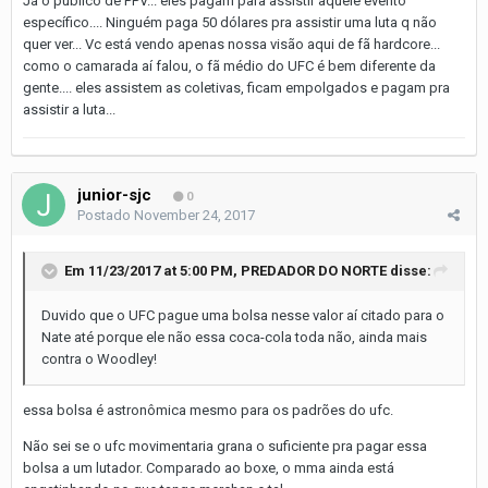
Já o público de PPV... eles pagam para assistir aquele evento
específico.... Ninguém paga 50 dólares pra assistir uma luta q não
quer ver... Vc está vendo apenas nossa visão aqui de fã hardcore...
como o camarada aí falou, o fã médio do UFC é bem diferente da
gente.... eles assistem as coletivas, ficam empolgados e pagam pra
assistir a luta...
junior-sjc
0
Postado
November 24, 2017
Em 11/23/2017 at 5:00 PM,
PREDADOR DO NORTE
disse:
Duvido que o UFC pague uma bolsa nesse valor aí citado para o
Nate até porque ele não essa coca-cola toda não, ainda mais
contra o Woodley!
essa bolsa é astronômica mesmo para os padrões do ufc.
Não sei se o ufc movimentaria grana o suficiente pra pagar essa
bolsa a um lutador. Comparado ao boxe, o mma ainda está