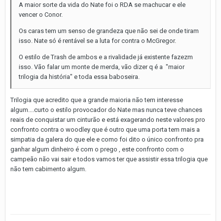
A maior sorte da vida do Nate foi o RDA se machucar e ele
vencer o Conor.
Os caras tem um senso de grandeza que não sei de onde tiram
isso. Nate só é rentável se a luta for contra o McGregor.
O estilo de Trash de ambos e a rivalidade já existente fazezm
isso. Vão falar um monte de merda, vão dizer q é a "maior
trilogia da história" e toda essa baboseira.
Trilogia que acredito que a grande maioria não tem interesse
algum....curto o estilo provocador do Nate mas nunca teve chances
reais de conquistar um cinturão e está exagerando neste valores pro
confronto contra o woodley que é outro que uma porta tem mais a
simpatia da galera do que ele e como foi dito o único confronto pra
ganhar algum dinheiro é com o prego , este confronto com o
campeão não vai sair e todos vamos ter que assistir essa trilogia que
não tem cabimento algum.