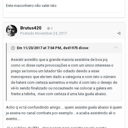
Este maconheiro não valer isto
Brutus420
0
Postado
November 24, 2017
Em 11/23/2017 at 7:04 PM,
dvd1975
disse:
Assistir acredito que a grande maioria assistiria de boa pq
como vc disse curte provocações e com um único interesse o
prego se tornou um lutador tão odiado devido a esse
menosprezo que ele tem dado a categoria e com isto o número
de haters com certeza aumentou e muito é com isto o desejo de
vê-lo sendo finalizado ou nocauteado vai colocar a galera em
frente a telinha, mas com certeza é uma luta guela abaixo.
Acho q vc tá confundindo amigo.... quem assiste guela abaixo é quem
ja assina no canal combate por exemplo... e acaba assistindo ali o
evento....