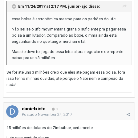
Em 11/24/2017 at 2:17 PM,
junior-sjc
disse:
essa bolsa é astronômica mesmo para os padrões do ufc.
Não sei se o ufc movimentaria grana o suficiente pra pagar essa
bolsa a um lutador. Comparado ao boxe, o mma ainda está
engatinhando no que tange merchan e tal.
Mas ele deve ter jogado essa letra aí pra negociar e de repente
baixar pra uns 3 milhões.
Se for até uns 3 milhões creio que eles até pagam essa bolsa, fora
isso tenho minhas dúvidas, até porque o Nate nem é campeão da
nada!
danielxisto
0
Postado
November 24, 2017
15 milhões de dólares do Zimbábue, certamente.
Luta sem sentido algum.