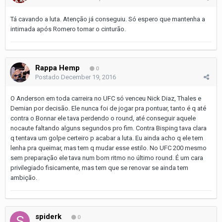
Tá cavando a luta. Atenção já conseguiu. Só espero que mantenha a
intimada após Romero tomar o cinturão.
Rappa Hemp
0
Postado
December 19, 2016
O Anderson em toda carreira no UFC só venceu Nick Diaz, Thales e
Demian por decisão. Ele nunca foi de jogar pra pontuar, tanto é q até
contra o Bonnar ele tava perdendo o round, até conseguir aquele
nocaute faltando alguns segundos pro fim. Contra Bisping tava clara
q tentava um golpe certeiro p acabar a luta. Eu ainda acho q ele tem
lenha pra queimar, mas tem q mudar esse estilo. No UFC 200 mesmo
sem preparação ele tava num bom ritmo no último round. É um cara
privilegiado fisicamente, mas tem que se renovar se ainda tem
ambição.
spiderk
0