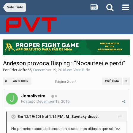
Vale Tudo
Andeson provoca Bisping : “Nocauteei e perdi”
Por
Eder Jofre55
,
December 19, 2016
em
Vale Tudo
ANTERIOR
PRÓXIMA
Página 2 de 4
Jemoliveira
0
Postado
December 19, 2016
Em 12/19/2016 at 1:14 PM, M_Savitsky disse:
No primeiro round ele tomou um atraso, nos últimos que só fez