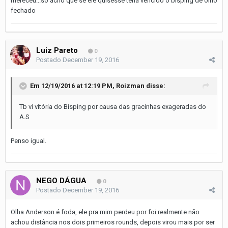
mereceu...só acho que se ele quisesse teria vencido o bisping de olho
fechado
Luiz Pareto
0
Postado
December 19, 2016
Em 12/19/2016 at 12:19 PM, Roizman disse:
Tb vi vitória do Bisping por causa das gracinhas exageradas do
A.S
Penso igual.
NEGO DÁGUA
0
Postado
December 19, 2016
Olha Anderson é foda, ele pra mim perdeu por foi realmente não
achou distância nos dois primeiros rounds, depois virou mais por ser