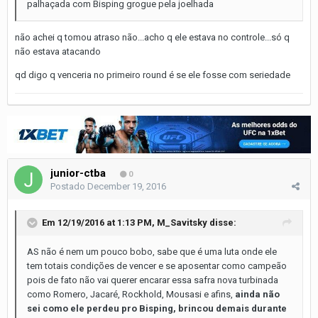
palhaçada com Bisping grogue pela joelhada
não achei q tomou atraso não...acho q ele estava no controle...só q
não estava atacando
qd digo q venceria no primeiro round é se ele fosse com seriedade
junior-ctba
0
Postado
December 19, 2016
Em 12/19/2016 at 1:13 PM, M_Savitsky disse:
AS não é nem um pouco bobo, sabe que é uma luta onde ele
tem totais condições de vencer e se aposentar como campeão
pois de fato não vai querer encarar essa safra nova turbinada
como Romero, Jacaré, Rockhold, Mousasi e afins,
ainda não
sei como ele perdeu pro Bisping, brincou demais durante