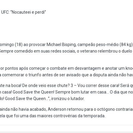
UFC: “Nocauteei e perdi”
omingo (18) ao provocar Michael Bisping, campeão peso-médio (84 kg
 Sempre comedido em suas redes sociais, o veterano relembrou o duelo
por pontos após começar o combate em desvantagem e anotar um knock
u a comemorar o triunfo antes de ser avisado que a disputa ainda não ha
ute na boca! De onde veio esse chute? 3 – Vou correr desse cara! Será 
 em casa! Good Save the Queen! Sempre bom lutar em casa… O dia que noca
o! Good Save the Queen…”, ironizou o lutador.
 ainda não havia acabado, Anderson retornou para o octógono contrariad
uela que foi uma das maiores controvérias da temporada.