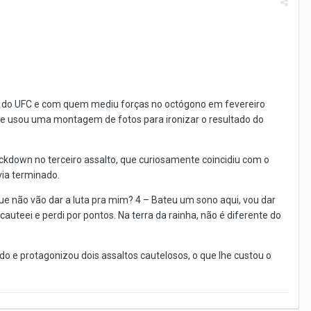
) do UFC e com quem mediu forças no octógono em fevereiro
 e usou uma montagem de fotos para ironizar o resultado do
down no terceiro assalto, que curiosamente coincidiu com o
via terminado.
que não vão dar a luta pra mim? 4 – Bateu um sono aqui, vou dar
uteei e perdi por pontos. Na terra da rainha, não é diferente do
o e protagonizou dois assaltos cautelosos, o que lhe custou o