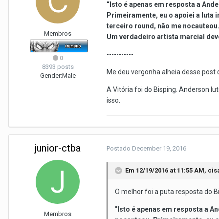
“Isto é apenas em resposta a Ande
Primeiramente, eu o apoiei a luta 
terceiro round, não me nocauteou
Membros
Um verdadeiro artista marcial deve
-----------
0
8393 posts
Me deu vergonha alheia desse post d
Gender:
Male
A Vitória foi do Bisping. Anderson 
isso.
junior-ctba
Postado
December 19, 2016
Em 12/19/2016 at 11:55 AM, cis
O melhor foi a puta resposta do B
"Isto é apenas em resposta a A
Membros