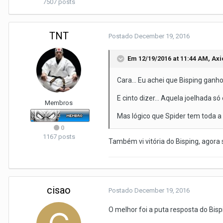
7507 posts
TNT
Postado
December 19, 2016
Em 12/19/2016 at 11:44 AM, Axio
Cara... Eu achei que Bisping ganh
E cinto dizer... Aquela joelhada só 
Membros
Mas lógico que Spider tem toda a
0
1167 posts
Também vi vitória do Bisping, agora 
cisao
Postado
December 19, 2016
O melhor foi a puta resposta do Bisp