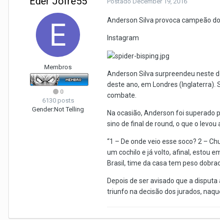
Eder Jofre55
Postado
December 19, 2016
Anderson Silva provoca campeão do 
Instagram
Membros
Anderson Silva surpreendeu neste d
deste ano, em Londres (Inglaterra).
0
combate.
6130 posts
Gender:
Not Telling
Na ocasião, Anderson foi superado 
sino de final de round, o que o levo
“1 – De onde veio esse soco? 2 – Ch
um cochilo e já volto, afinal, estou
Brasil, time da casa tem peso dobrad
Depois de ser avisado que a disputa
triunfo na decisão dos jurados, naq