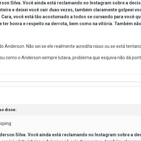
rson Silva. Você ainda está reclamando no Instagram sobre a deci
inteira e deixei você cair duas vezes, também claramente golpeei vo
. Cara, você está tão acostumado a todos se curvando para você q
 ter honra e respeito na derrota, bem como na vitória. Também não u
o Anderson. Não sei se ele realmente acredita nisso ou se está tentan
lutou como o Anderson sempre lutava, problema que esquiva não dá pon
ao disse:
isping:
nderson Silva. Você ainda está reclamando no Instagram sobre a de