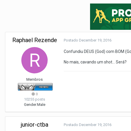
Raphael Rezende
Postado
December 19, 2016
Confundiu DEUS (God) com BOM (Go
No mais, cavando um shot... Será?
Membros
0
10255 posts
Gender:
Male
junior-ctba
Postado
December 19, 2016