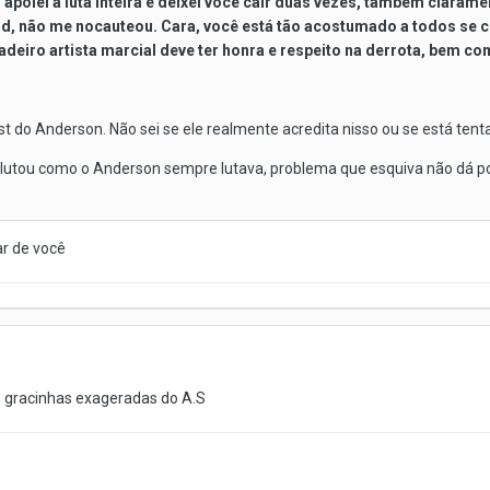
apoiei a luta inteira e deixei você cair duas vezes, também clarame
nd, não me nocauteou. Cara, você está tão acostumado a todos se
deiro artista marcial deve ter honra e respeito na derrota, bem com
t do Anderson. Não sei se ele realmente acredita nisso ou se está ten
on lutou como o Anderson sempre lutava, problema que esquiva não dá p
r de você
as gracinhas exageradas do A.S