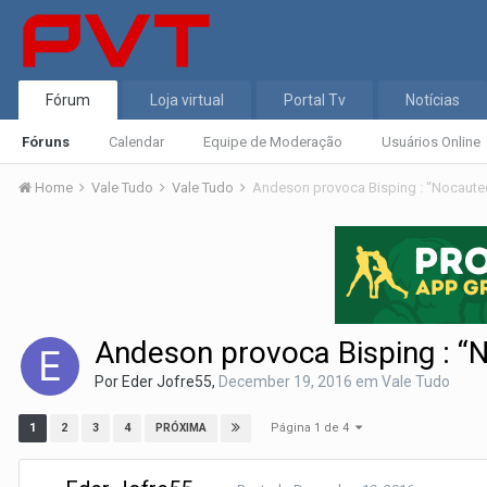
Fórum
Loja virtual
Portal Tv
Notícias
Fóruns
Calendar
Equipe de Moderação
Usuários Online
Home
Vale Tudo
Vale Tudo
Andeson provoca Bisping : “Nocautee
Andeson provoca Bisping : “N
Por
Eder Jofre55
,
December 19, 2016
em
Vale Tudo
Página 1 de 4
1
2
3
4
PRÓXIMA