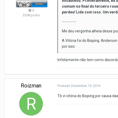
nocauteou. Primeiramente, eu o 
comum no final do terceiro rou
0
perdeu! Lide com isso. Um verda
3208 posts
-----------
Me deu vergonha alheia desse pos
A Vitória foi do Bisping. Anders
por isso.
Infelizmente não tem como discorda
Roizman
Postado
December 19, 2016
Tb vi vitória do Bisping por causa d