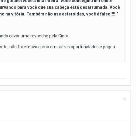
nte golpeei você a luta inteira. Você conseguiu um chute
 curvando para você que sua cabeça está desarrumada. Você
o na vitória. Também não use esteroides, você é falso!!!!!"
tando cavar uma revanche pela Cinta.
onto; não foi efetivo como em outras oportunidades e pagou