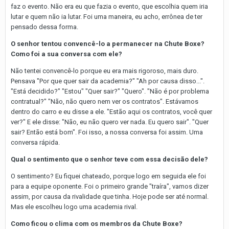
faz o evento. Não era eu que fazia o evento, que escolhia quem iria
lutar e quem não ia lutar. Foi uma maneira, eu acho, errônea de ter
pensado dessa forma.
O senhor tentou convencê-lo a permanecer na Chute Boxe?
Como foi a sua conversa com ele?
Não tentei convencê-lo porque eu era mais rigoroso, mais duro.
Pensava "Por que quer sair da academia?" "Ah por causa disso...".
"Está decidido?" "Estou" "Quer sair?" "Quero". "Não é por problema
contratual?" "Não, não quero nem ver os contratos". Estávamos
dentro do carro e eu disse a ele. "Estão aqui os contratos, você quer
ver?" E ele disse: "Não, eu não quero ver nada. Eu quero sair". "Quer
sair? Então está bom". Foi isso, a nossa conversa foi assim. Uma
conversa rápida.
Qual o sentimento que o senhor teve com essa decisão dele?
O sentimento? Eu fiquei chateado, porque logo em seguida ele foi
para a equipe oponente. Foi o primeiro grande "traíra", vamos dizer
assim, por causa da rivalidade que tinha. Hoje pode ser até normal.
Mas ele escolheu logo uma academia rival.
Como ficou o clima com os membros da Chute Boxe?