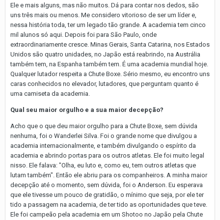
Ele e mais alguns, mas não muitos. Dá para contar nos dedos, são
uns três mais ou menos. Me considero vitorioso de ser um líder e,
nessa história toda, ter um legado tão grande. A academia tem cinco
mil alunos só aqui. Depois foi para São Paulo, onde
extraordinariamente cresce. Minas Gerais, Santa Catarina, nos Estados
Unidos são quatro unidades, no Japão está reabrindo, na Austrália
também tem, na Espanha também tem. É uma academia mundial hoje.
Qualquer lutador respeita a Chute Boxe. Sério mesmo, eu encontro uns
caras conhecidos no elevador, lutadores, que perguntam quanto é
uma camiseta da academia.
Qual seu maior orgulho e a sua maior decepção?
Acho que o que deu maior orgulho para a Chute Boxe, sem dúvida
nenhuma, foi o Wanderlei Silva. Foi o grande nome que divulgou a
academia internacionalmente, e também divulgando o espírito da
academia e abrindo portas para os outros atletas. Ele foi muito legal
nisso. Ele falava: "Olha, eu luto e, como eu, tem outros atletas que
lutam também". Então ele abriu para os companheiros. A minha maior
decepção até o momento, sem dúvida, foi o Anderson. Eu esperava
que ele tivesse um pouco de gratidão, o mínimo que seja, por ele ter
tido a passagem na academia, de ter tido as oportunidades que teve.
Ele foi campeão pela academia em um Shotoo no Japão pela Chute