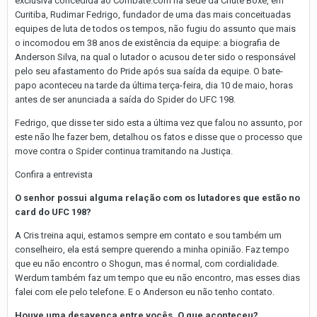
exclusiva concedida ao Combate.com na sede da Chute Boxe, em
Curitiba, Rudimar Fedrigo, fundador de uma das mais conceituadas
equipes de luta de todos os tempos, não fugiu do assunto que mais
o incomodou em 38 anos de existência da equipe: a biografia de
Anderson Silva, na qual o lutador o acusou de ter sido o responsável
pelo seu afastamento do Pride após sua saída da equipe. O bate-
papo aconteceu na tarde da última terça-feira, dia 10 de maio, horas
antes de ser anunciada a saída do Spider do UFC 198.
Fedrigo, que disse ter sido esta a última vez que falou no assunto, por
este não lhe fazer bem, detalhou os fatos e disse que o processo que
move contra o Spider continua tramitando na Justiça.
Confira a entrevista
O senhor possui alguma relação com os lutadores que estão no
card do UFC 198?
A Cris treina aqui, estamos sempre em contato e sou também um
conselheiro, ela está sempre querendo a minha opinião. Faz tempo
que eu não encontro o Shogun, mas é normal, com cordialidade.
Werdum também faz um tempo que eu não encontro, mas esses dias
falei com ele pelo telefone. E o Anderson eu não tenho contato.
Houve uma desavença entre vocês. O que aconteceu?