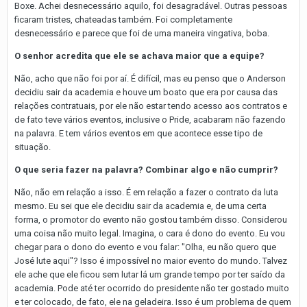
Boxe. Achei desnecessário aquilo, foi desagradável. Outras pessoas
ficaram tristes, chateadas também. Foi completamente
desnecessário e parece que foi de uma maneira vingativa, boba.
O senhor acredita que ele se achava maior que a equipe?
Não, acho que não foi por aí. É difícil, mas eu penso que o Anderson
decidiu sair da academia e houve um boato que era por causa das
relações contratuais, por ele não estar tendo acesso aos contratos e
de fato teve vários eventos, inclusive o Pride, acabaram não fazendo
na palavra. E tem vários eventos em que acontece esse tipo de
situação.
O que seria fazer na palavra? Combinar algo e não cumprir?
Não, não em relação a isso. É em relação a fazer o contrato da luta
mesmo. Eu sei que ele decidiu sair da academia e, de uma certa
forma, o promotor do evento não gostou também disso. Considerou
uma coisa não muito legal. Imagina, o cara é dono do evento. Eu vou
chegar para o dono do evento e vou falar: "Olha, eu não quero que
José lute aqui"? Isso é impossível no maior evento do mundo. Talvez
ele ache que ele ficou sem lutar lá um grande tempo por ter saído da
academia. Pode até ter ocorrido do presidente não ter gostado muito
e ter colocado, de fato, ele na geladeira. Isso é um problema de quem