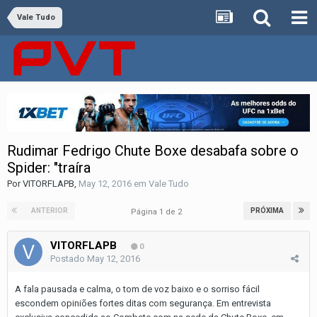
Vale Tudo
Rudimar Fedrigo Chute Boxe desabafa sobre o
Spider: "traíra
Por
VITORFLAPB
,
May 12, 2016
em
Vale Tudo
ANTERIOR
PRÓXIMA
Página 1 de 2
VITORFLAPB
0
Postado
May 12, 2016
A fala pausada e calma, o tom de voz baixo e o sorriso fácil
escondem opiniões fortes ditas com segurança. Em entrevista