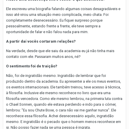
Ele escreveu uma biografia falando algumas coisas desagradáveis e
isso até virou uma situação meio complicada, meio chata. Foi
completamente desnecessário. Eu fiquei surpreso porque
pessoalmente, estando frente a frente, ele teve sempre a
oportunidade de falar e não falou nada para mim.
A partir daí vocês cortaram relações?
Na verdade, desde que ele saiu da academia eu já não tinha mais
contato com ele. Passaram muitos anos, né?
O sentimento foi de traição?
Não, foi de ingratidão mesmo. Ingratidão de lembrar que foi
produzido dentro da academia. Eu apresentei a ele os meus eventos,
os eventos internacionais. Ele também treinou, teve acesso à técnica,
à filosofia. Inclusive ele mesmo reconhece no livro que era uma
filosofia vencedora. Como ele mesmo lembrou, na primeira luta contra
o Chael Sonnen, quando ele estava perdendo e indo para o córner,
lembrou: "Eu sou Chute Boxe, o cara não vai me ganhar nunca". Ele
reconhece essa filosofia. Achei desnecessário aquilo, ingratidão
mesmo. E ingratidão é o pecado que o homem menos reconhece em
si. Não posso fazer nada se uma pessoa é ingrata.