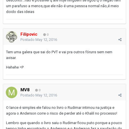
desconto...não é possível q até hoje ninguém se ligou q o negão tem
um parafuso a menos,que ele não é uma pessoa normal não,é meio
doido das ideias
Filipovic
0
Postado
May 12, 2016
Tem uma galera que sai do PVT e vai pra outros fóruns sem nem
avisar.
Hehehe =P
MV8
0
Postado
May 12, 2016
O lance é simples ele falou no livro o Rudimar intimou na justiça e
agora o Anderson corre o risco de perder até o Khalil no processo!
Lembro que quando o livro saiu o Rudimar ficou puto porque a pouco
tempo tinha encontrado o Anderson e o Anderson fez a saudação do